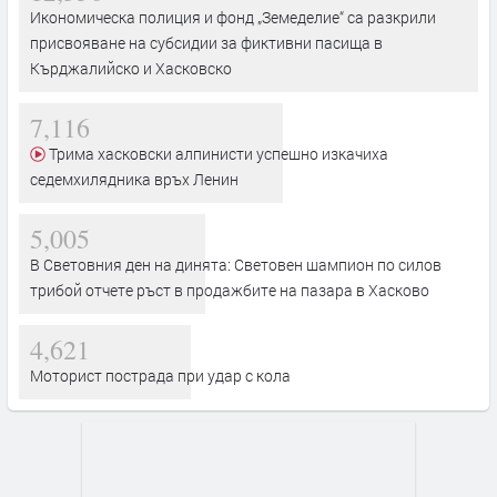
Икономическа полиция и фонд „Земеделие“ са разкрили
присвояване на субсидии за фиктивни пасища в
Кърджалийско и Хасковско
7,116
Трима хасковски алпинисти успешно изкачиха
седемхилядника връх Ленин
5,005
В Световния ден на динята: Световен шампион по силов
трибой отчете ръст в продажбите на пазара в Хасково
4,621
Моторист пострада при удар с кола