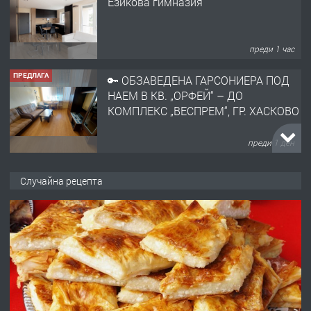
НАЕМ В КВ. „ОРФЕЙ“ – ДО
КОМПЛЕКС „ВЕСПРЕМ“, ГР. ХАСКОВО
преди 1 ден
ПРЕДЛАГА
НАПЪЛНО ОБЗАВЕДЕН И
ОБОРУДВАН ТРИСТАЕН
АПАРТАМЕНТ В ЦЕНТЪРА НА ГР.
ХАСКОВО
преди 2 дни
ПРЕДЛАГА
Давам гараж под наем
Случайна рецепта
преди 2 дни
ПРЕДЛАГА
№4120 Магазин/Офис под наем в кв.
Любен Каравелов, Хасково-близо до
градската градина!