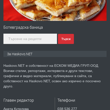
преди 2 дни
ПРЕДЛАГА
ПРОСТОРЕН ТРИСТАЕН
АПАРТАМЕНТ В НОВА СГРАДА КВ.
Ботевградска баница
КУБА
Търси
преди 3 дни
ПРЕДЛАГА
Продавам парцел в гр. Хасково кв.
За Haskovo.NET
Хисаря до ток, вода,канализация,
асфалт 0889 537 426
Haskovo.NET е собственост на ЕСКОМ МЕДИА ГРУП ООД.
Всички статии, репортажи, интервюта и други текстови,
преди 3 дни
графични и видео материали, публикувани в сайта, са
собственост на Haskovo.NET, освен ако изрично е посочено
ПРЕДЛАГА
СГЛОБЯВАНЕ НА МЕБЕЛИ.
друго.
Главен редактор
Телефони
преди 3 дни
Анета Кутелова
038 536 277