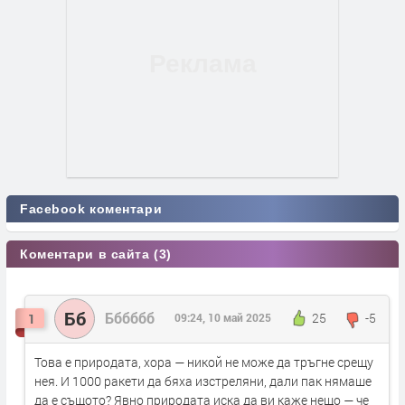
Facebook коментари
Коментари в сайта (3)
Бб
Бббббб
25
-5
1
09:24, 10 май 2025
Това е природата, хора — никой не може да тръгне срещу
нея. И 1000 ракети да бяха изстреляни, дали пак нямаше
да е същото? Явно природата иска да ви каже нещо — че