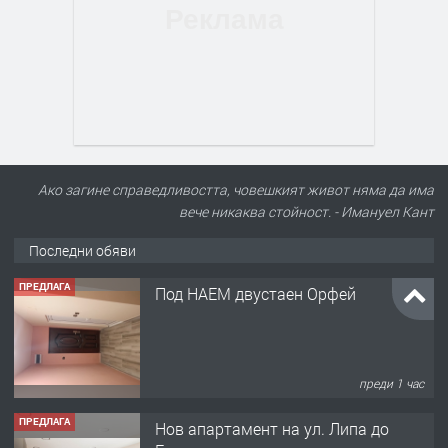
Ако загине справедливостта, човешкият живот няма да има
вече никаква стойност. - Имануел Кант
Последни обяви
ПРЕДЛАГА
Нов апартамент на ул. Липа до
Езикова гимназия
преди 1 час
ПРЕДЛАГА
🔑 ОБЗАВЕДЕНА ГАРСОНИЕРА ПОД