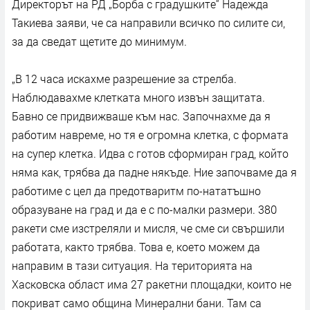
Директорът на РД „Борба с градушките“ Надежда
Такиева заяви, че са направили всичко по силите си,
за да сведат щетите до минимум.
„В 12 часа искахме разрешение за стрелба.
Наблюдавахме клетката много извън защитата.
Бавно се придвижваше към нас. Започнахме да я
работим навреме, но тя е огромна клетка, с формата
на супер клетка. Идва с готов сформиран град, който
няма как, трябва да падне някъде. Ние започваме да я
работиме с цел да предотваритм по-нататъшно
образуване на град и да е с по-малки размери. 380
ракети сме изстреляли и мисля, че сме си свършили
работата, както трябва. Това е, което можем да
направим в тази ситуация. На територията на
Хасковска област има 27 ракетни площадки, които не
покриват само община Минерални бани. Там са