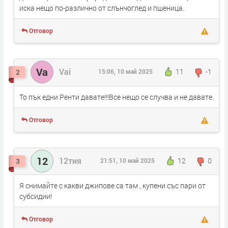
иска нещо по-различно от слънчоглед и пшеница.
Отговор
Va
Vai
11
-1
2
15:06, 10 май 2025
То пък едни Ренти давате!!!Все нещо се случва и не давате.
Отговор
12
12тия
12
0
3
21:51, 10 май 2025
Я снимайте с какви джипове са там , купени със пари от
субсидии!
Отговор