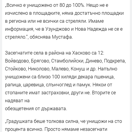
„Всичко е унищожено от 80 до 100%. Нещо не е
изчислено в площадките, няма достатъчно площадки
в региона или не всички са стреляли. Имаме
информация, че в Узунджово и Нова Надежда не се е
стреляло.“, обяснява Мустафа.
Засегнатите села в района на Хасково са 12:
Войводово, Брягово, Стамболийски, Динево, Подкрепа,
Стойково, Николово, Малево, Конуш и др. Напълно
унищожени са близо 100 хиляди декара пшеница,
рапица, царевица, слънчоглед и памук. Някои от
стопаните имат застраховки, други не. Вторите се
надяват на
обезщетения от държавата.
„Градушката беше толкова силна, че унищожи на сто
процента всичко. Просто нямаме незасегнати