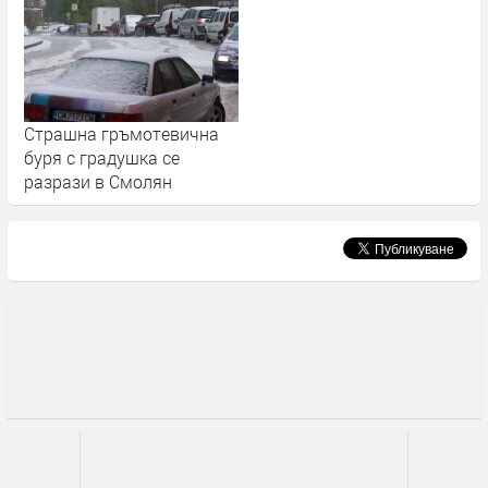
Стрaшна гръмотевична
буря с градушка се
разрази в Смолян