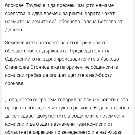
блокове. Трудно е и да пресеем, защото нямаме
средства, а идва време и за ренти. Хората чакат
наемите на земите си.“, обяснява Галена Богоева от
Динево.
Земеделците настояват за отговори и чакат
обезщетения от държавата. Председателят на
Сдружението на зърнопроизводителите в Хасково
Станислав Стоянов е категоричен, че общинските
комисии трябва да опишат щетите в най-бързи
срокове.
„Това, което вчера съм говорил за всички колеги е сто
процента обезщетения тука в региона. Веднага трябва
да се подават документите в общинските поземлени
комисии и да бъдат назначени тези комисии от
областната дирекция по земеделието и в най-бързи