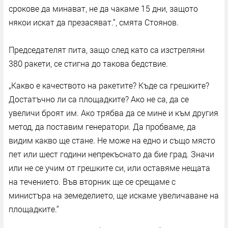
срокове да минават, не да чакаме 15 дни, защото
някои искат да презасяват.“, смята Стоянов.
Председателят пита, защо след като са изстреляни
380 ракети, се стигна до такова бедствие.
„Какво е качеството на ракетите? Къде са грешките?
Достатъчно ли са площадките? Ако не са, да се
увеличи броят им. Ако трябва да се мине и към другия
метод, да поставим генератори. Да пробваме, да
видим какво ще стане. Не може на едно и също място
пет или шест години непрекъснато да бие град. Значи
или не се учим от грешките си, или оставяме нещата
на течението. Във вторник ще се срещаме с
министъра на земеделието, ще искаме увеличаване на
площадките.“