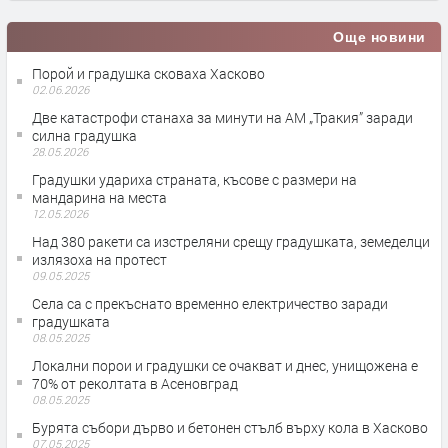
Още новини
Порой и градушка сковаха Хасково
02.06.2026
Две катастрофи станаха за минути на АМ „Тракия” заради
силна градушка
28.05.2026
Градушки удариха страната, късове с размери на
мандарина на места
12.05.2026
Над 380 ракети са изстреляни срещу градушката, земеделци
излязоха на протест
09.05.2025
Села са с прекъснато временно електричество заради
градушката
08.05.2025
Локални порои и градушки се очакват и днес, унищожена е
70% от реколтата в Асеновград
08.05.2025
Бурята събори дърво и бетонен стълб върху кола в Хасково
07.05.2025