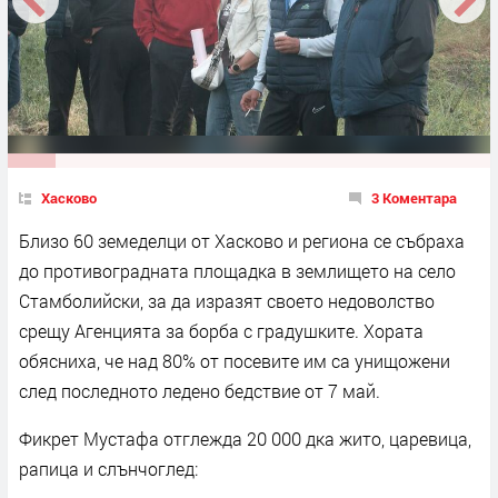
Хасково
3 Коментара
Близо 60 земеделци от Хасково и региона се събраха
до противоградната площадка в землището на село
Стамболийски, за да изразят своето недоволство
срещу Агенцията за борба с градушките. Хората
обясниха, че над 80% от посевите им са унищожени
след последното ледено бедствие от 7 май.
Фикрет Мустафа отглежда 20 000 дка жито, царевица,
рапица и слънчоглед: