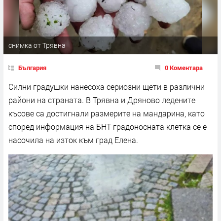
снимка от Трявна
България
0 Коментара
Силни градушки нанесоха сериозни щети в различни
райони на страната. В Трявна и Дряново ледените
късове са достигнали размерите на мандарина, като
според информация на БНТ градоносната клетка се е
насочила на изток към град Елена.