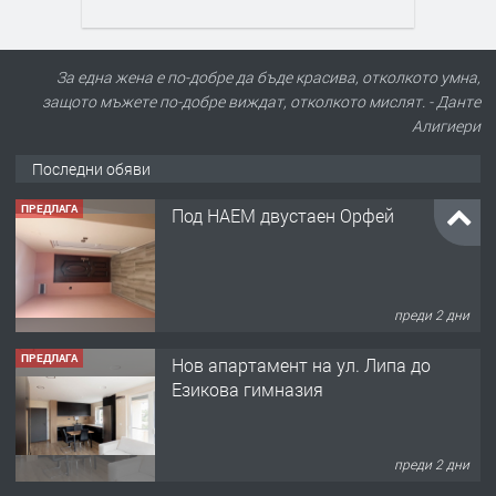
За една жена е по-добре да бъде красива, отколкото умна,
ПРЕДЛАГА
Под НАЕМ двустаен Орфей
защото мъжете по-добре виждат, отколкото мислят. - Данте
Алигиери
Последни обяви
преди 2 дни
ПРЕДЛАГА
Нов апартамент на ул. Липа до
Езикова гимназия
преди 2 дни
ПРЕДЛАГА
🔑 ОБЗАВЕДЕНА ГАРСОНИЕРА ПОД
НАЕМ В КВ. „ОРФЕЙ“ – ДО
КОМПЛЕКС „ВЕСПРЕМ“, ГР. ХАСКОВО
преди 4 дни