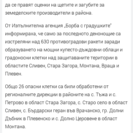
да се правят оценки на щетите и загубите за
земеделските производители в района.
От Изпълнителна агенция „Борба с градушките“
информираха, че само за последното денонощие са
изстреляни над 630 противоградови ракети заради
образуването на мощни купесто-дъждовни облаци и
градоносни клетки над защитаваните територии в
областите Сливен, Стара Загора, Монтана, Враца и
Плевен.
Общо 26 опасни клетки са били обработени от
регионалните дирекции в районите на с. Тъжа и с.
Петрово в област Стара Загора, с. Старо село в област
Сливен, с. Бърдарски геран във Врачанско, гр. Долни
Дъбник в Плевенско и с. Долно Церовене в област
Монтана.