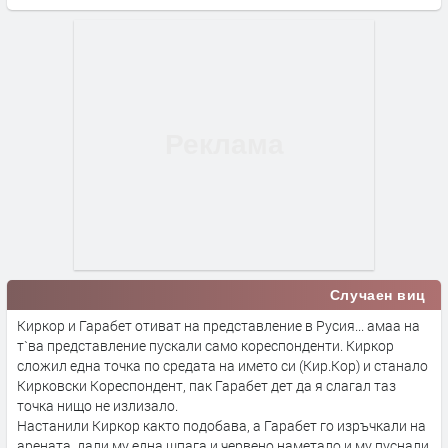
Случаен виц
Киркор и Гарабет отиват на представление в Русия... амаа на
т`ва представление пускали само кореспонденти. Киркор
сложил една точка по средата на името си (Кир.Кор) и станало
Кирковски Кореспондент, пак Гарабет дет да я слагал таз
точка нищо не излизало.
Настанили Киркор както подобава, а Гарабет го изръчкали на
арената, дали му една шпага и червено наметало и му пуснали