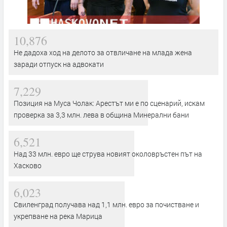
10,876
Не дадоха ход на делото за отвличане на млада жена
заради отпуск на адвокати
7,229
Позиция на Муса Чолак: Арестът ми е по сценарий, искам
проверка за 3,3 млн. лева в община Минерални бани
6,521
Над 33 млн. евро ще струва новият околовръстен път на
Хасково
6,023
Свиленград получава над 1,1 млн. евро за почистване и
укрепване на река Марица