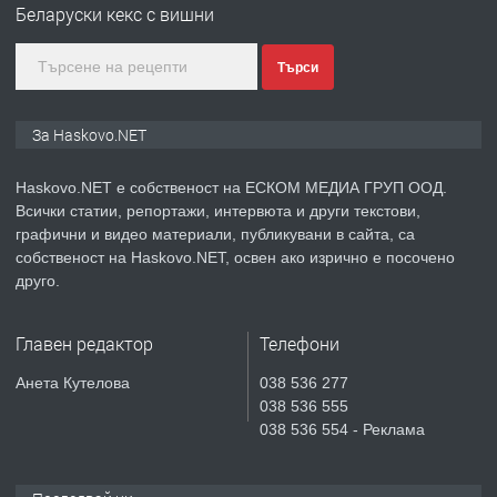
Беларуски кекс с вишни
АПАРТАМЕНТ В НОВА СГРАДА КВ.
КУБА
Търси
преди 5 дни
За Haskovo.NET
ПРЕДЛАГА
Продавам парцел в гр. Хасково кв.
Хисаря до ток, вода,канализация,
Haskovo.NET е собственост на ЕСКОМ МЕДИА ГРУП ООД.
асфалт 0889 537 426
Всички статии, репортажи, интервюта и други текстови,
графични и видео материали, публикувани в сайта, са
преди 5 дни
собственост на Haskovo.NET, освен ако изрично е посочено
друго.
ПРЕДЛАГА
СГЛОБЯВАНЕ НА МЕБЕЛИ.
Главен редактор
Телефони
Анета Кутелова
038 536 277
преди 5 дни
038 536 555
038 536 554 - Реклама
ПРЕДЛАГА
№4119 Едностаен обзаведен
апартамент под наем в кв.
Училищни, гр. Хасково.