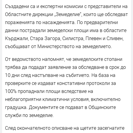
Създадени са и експертни комисии с представители на
Областните дирекции „Земеделие“, които ще обследват
пораженията по насажденията. По предварителни
данни пострадали земеделски площи има в областите
Кърджали, Стара Загора, Силистра, Плевен и Сливен,
съобщават от Министерството на земеделието.
От ведомството напомнят, че земеделските стопани
трябва да подадат заявление за обследване в срок до
10 дни след настъпване на събитието. На база на
проверките се издават констативни протоколи за
100% пропаднали площи вследствие на
неблагоприятни климатични условия, включително
градушка. Документите се подават в Общинските
служби по земеделие.
След окончателното описване на щетите засегнатите