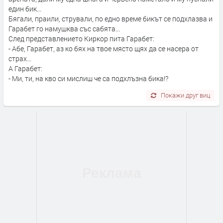
един бик...
Бягали, праили, стрували, по едно време бикът се подхлазва и
Гарабет го намушква със сабята...
След представлението Киркор пита Гарабет:
- Абе, Гарабет, аз ко бях на твое място щях да се насера от
страх...
А Гарабет:
- Ми, ти, на кво си мислиш че са подхлъзна бика!?
Покажи друг виц