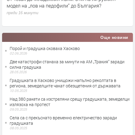
преди 10 часа
Още новини
Порой и градушка сковаха Хасково
02.06.2026
Две катастрофи станаха за минути на АМ „Тракия” заради
силна градушка
28.05.2026
Градушката в Хасково унищожи напълно реколтата в
региона, земеделците чакат обезщетения от държавата
10.05.2025
Над 380 ракети са изстреляни срещу градушката, земеделци
излязоха на протест
09.05.2025
Села са с прекъснато временно електричество заради
градушката
08.05.2025