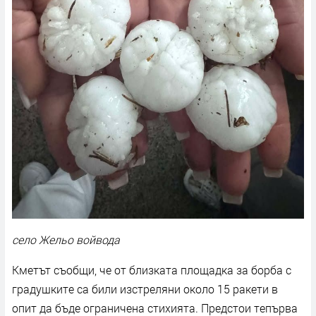
село Жельо войвода
Кметът съобщи, че от близката площадка за борба с
градушките са били изстреляни около 15 ракети в
опит да бъде ограничена стихията. Предстои тепърва