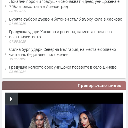
Локални порои и градушки се очакват и днес, унищожена е
70% от реколтата в Асеновград
08.05.2025
Бурята събори дърво и бетонен стълб върху кола в Хасково
07.05.2025
Градушка удари Хасково и региона, на места прекъсна
електричеството
07.05.2025
Силна буря удари Северна България, на места е обявено
частично бедствено положение
13.06.2024
Градушка колкото орех унищожи посевите в село Динево
06.06.2024
Препоръчано видео