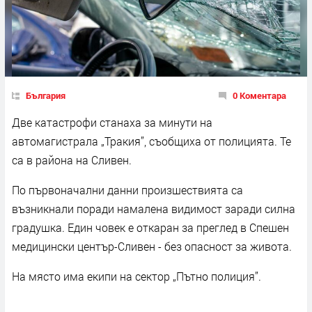
България
0 Коментара
Две катастрофи станаха за минути на
автомагистрала „Тракия”, съобщиха от полицията. Те
са в района на Сливен.
По първоначални данни произшествията са
възникнали поради намалена видимост заради силна
градушка. Един човек е откаран за преглед в Спешен
медицински център-Сливен - без опасност за живота.
На място има екипи на сектор „Пътно полиция”.