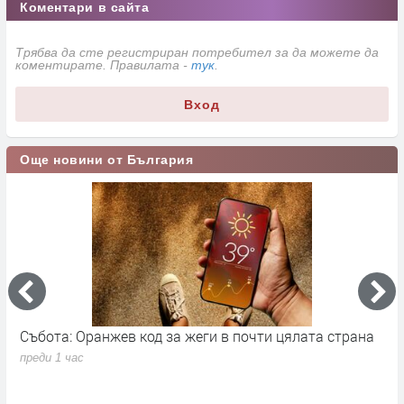
Коментари в сайта
Трябва да сте регистриран потребител за да можете да
коментирате. Правилата -
тук
.
Вход
Още новини от България
Събота: Оранжев код за жеги в почти цялата страна
П
в
преди 1 час
п