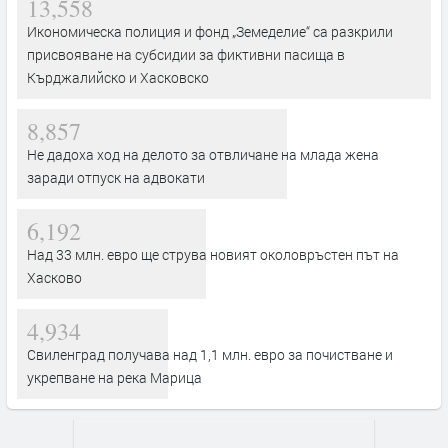
13,558
Икономическа полиция и фонд „Земеделие“ са разкрили
присвояване на субсидии за фиктивни пасища в
Кърджалийско и Хасковско
8,857
Не дадоха ход на делото за отвличане на млада жена
заради отпуск на адвокати
6,192
Над 33 млн. евро ще струва новият околовръстен път на
Хасково
4,934
Свиленград получава над 1,1 млн. евро за почистване и
укрепване на река Марица