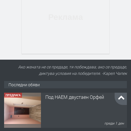
Ако жената не се предаде, тя побеждава; ако се предаде,
диктува условия на победителя. -Карел Чапек
Последни обяви
ПРЕДЛАГА
Под НАЕМ двустаен Орфей
преди 1 ден