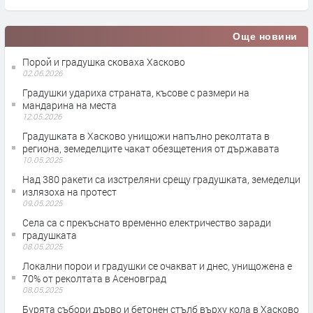
Още новини
Порой и градушка сковаха Хасково
02.06.2026
Градушки удариха страната, късове с размери на
мандарина на места
12.05.2026
Градушката в Хасково унищожи напълно реколтата в
региона, земеделците чакат обезщетения от държавата
10.05.2025
Над 380 ракети са изстреляни срещу градушката, земеделци
излязоха на протест
09.05.2025
Села са с прекъснато временно електричество заради
градушката
08.05.2025
Локални порои и градушки се очакват и днес, унищожена е
70% от реколтата в Асеновград
08.05.2025
Бурята събори дърво и бетонен стълб върху кола в Хасково