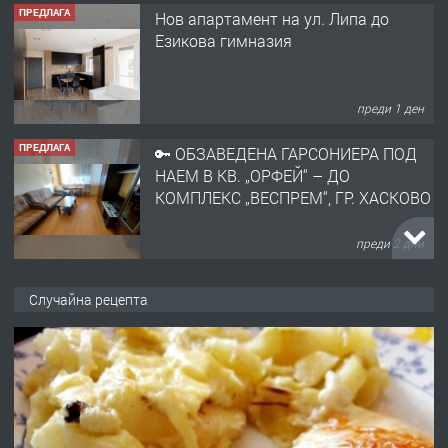
ПРЕДЛАГА
Нов апартамент на ул. Липа до
Езикова гимназия
преди 1 ден
ПРЕДЛАГА
🔑 ОБЗАВЕДЕНА ГАРСОНИЕРА ПОД
НАЕМ В КВ. „ОРФЕЙ“ – ДО
КОМПЛЕКС „ВЕСПРЕМ“, ГР. ХАСКОВО
преди 2 дни
ПРЕДЛАГА
НАПЪЛНО ОБЗАВЕДЕН И
Случайна рецепта
ОБОРУДВАН ТРИСТАЕН
АПАРТАМЕНТ В ЦЕНТЪРА НА ГР.
ХАСКОВО
преди 3 дни
ПРЕДЛАГА
Давам гараж под наем