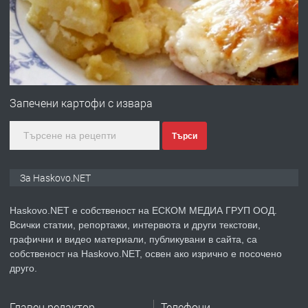
преди 3 дни
ПРЕДЛАГА
№4120 Магазин/Офис под наем в кв.
Любен Каравелов, Хасково-близо до
Запечени картофи с извара
градската градина!
Търси
преди 3 дни
ПРЕДЛАГА
ПРОСТОРЕН ТРИСТАЕН
За Haskovo.NET
АПАРТАМЕНТ В НОВА СГРАДА КВ.
КУБА
Haskovo.NET е собственост на ЕСКОМ МЕДИА ГРУП ООД.
Всички статии, репортажи, интервюта и други текстови,
преди 4 дни
графични и видео материали, публикувани в сайта, са
собственост на Haskovo.NET, освен ако изрично е посочено
ПРЕДЛАГА
Продавам парцел в гр. Хасково кв.
друго.
Хисаря до ток, вода,канализация,
асфалт 0889 537 426
Главен редактор
Телефони