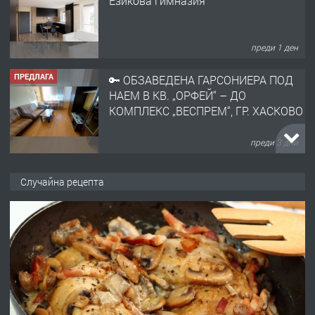
Езикова гимназия
преди 1 ден
ПРЕДЛАГА
🔑 ОБЗАВЕДЕНА ГАРСОНИЕРА ПОД
НАЕМ В КВ. „ОРФЕЙ“ – ДО
КОМПЛЕКС „ВЕСПРЕМ“, ГР. ХАСКОВО
преди 3 дни
ПРЕДЛАГА
НАПЪЛНО ОБЗАВЕДЕН И
Случайна рецепта
ОБОРУДВАН ТРИСТАЕН
АПАРТАМЕНТ В ЦЕНТЪРА НА ГР.
ХАСКОВО
преди 3 дни
ПРЕДЛАГА
Давам гараж под наем