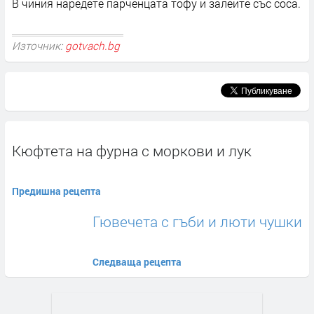
В чиния наредете парченцата тофу и залейте със соса.
Източник:
gotvach.bg
Кюфтета на фурна с моркови и лук
Предишна рецепта
Гювечета с гъби и люти чушки
Следваща рецепта