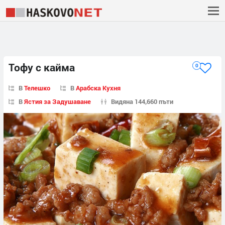
Тофу с кайма
0
В
Телешко
В
Арабска Кухня
В
Ястия за Задушаване
Видяна 144,660 пъти