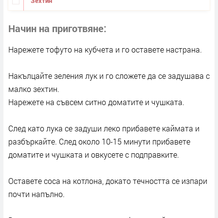
Зехтин
Начин на приготвяне
Нарежете тофуто на кубчета и го оставете настрана.
Накълцайте зеления лук и го сложете да се задушава с
малко зехтин.
Нарежете на съвсем ситно доматите и чушката.
След като лука се задуши леко прибавете каймата и
разбъркайте. След около 10-15 минути прибавете
доматите и чушката и овкусете с подправките.
Оставете соса на котлона, докато течността се изпари
почти напълно.