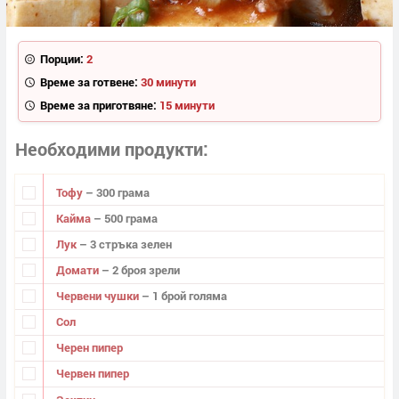
Порции:
2
Време за готвене:
30 минути
Време за приготвяне:
15 минути
Необходими продукти
Тофу
– 300 грама
Кайма
– 500 грама
Лук
– 3 стръка зелен
Домати
– 2 броя зрели
Червени чушки
– 1 брой голяма
Сол
Черен пипер
Червен пипер