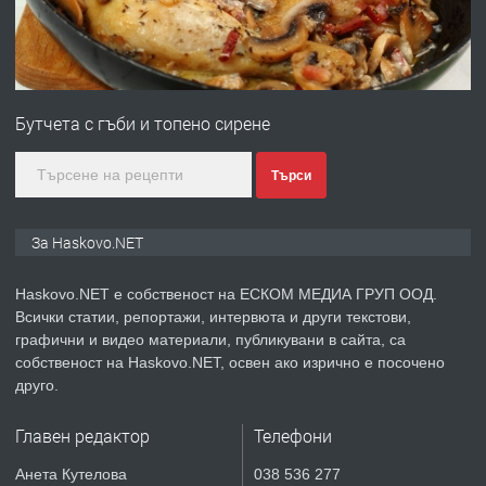
преди 4 дни
ПРЕДЛАГА
№4120 Магазин/Офис под наем в кв.
Любен Каравелов, Хасково-близо до
Бутчета с гъби и топено сирене
градската градина!
преди 4 дни
Търси
ПРЕДЛАГА
ПРОСТОРЕН ТРИСТАЕН
За Haskovo.NET
АПАРТАМЕНТ В НОВА СГРАДА КВ.
КУБА
Haskovo.NET е собственост на ЕСКОМ МЕДИА ГРУП ООД.
Всички статии, репортажи, интервюта и други текстови,
преди 4 дни
графични и видео материали, публикувани в сайта, са
собственост на Haskovo.NET, освен ако изрично е посочено
ПРЕДЛАГА
Продавам парцел в гр. Хасково кв.
друго.
Хисаря до ток, вода,канализация,
асфалт 0889 537 426
Главен редактор
Телефони
преди 4 дни
Анета Кутелова
038 536 277