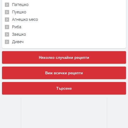
Патешко
Пуешко
Агнешко месо
Риба
Заешко
Дивеч
Няколко случайни рецепти
Виж всички рецепти
Търсене