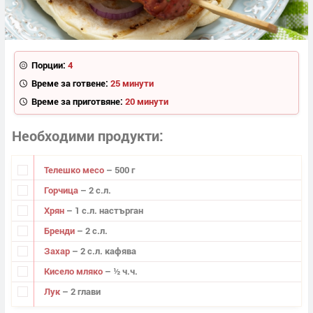
Порции:
4
Време за готвене:
25 минути
Време за приготвяне:
20 минути
Необходими продукти
Телешко месо
– 500 г
Горчица
– 2 с.л.
Хрян
– 1 с.л. настърган
Бренди
– 2 с.л.
Захар
– 2 с.л. кафява
Кисело мляко
– ½ ч.ч.
Лук
– 2 глави