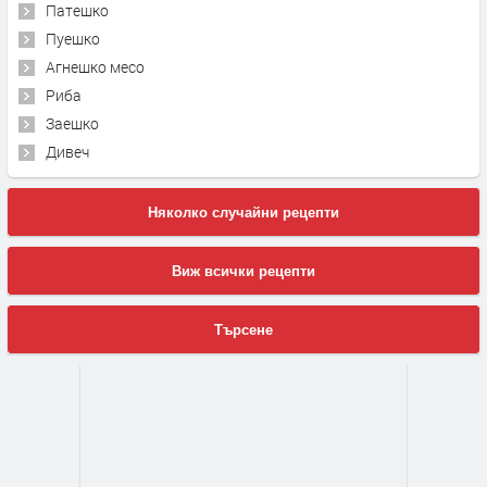
Патешко
Пуешко
Агнешко месо
Риба
Заешко
Дивеч
Няколко случайни рецепти
Виж всички рецепти
Търсене