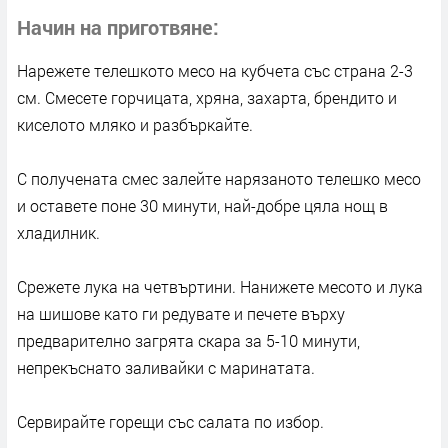
Начин на приготвяне
Нарежете телешкото месо на кубчета със страна 2-3
см. Смесете горчицата, хряна, захарта, брендито и
киселото мляко и разбъркайте.
С получената смес залейте нарязаното телешко месо
и оставете поне 30 минути, най-добре цяла нощ в
хладилник.
Срежете лука на четвъртини. Нанижете месото и лука
на шишове като ги редувате и печете върху
предварително загрята скара за 5-10 минути,
непрекъснато заливайки с маринатата.
Сервирайте горещи със салата по избор.