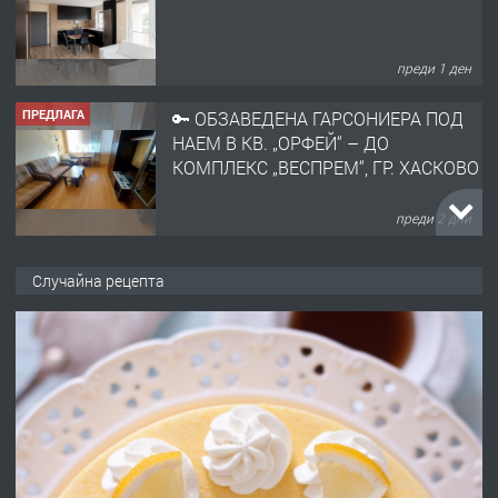
преди 1 ден
ПРЕДЛАГА
🔑 ОБЗАВЕДЕНА ГАРСОНИЕРА ПОД
НАЕМ В КВ. „ОРФЕЙ“ – ДО
КОМПЛЕКС „ВЕСПРЕМ“, ГР. ХАСКОВО
преди 2 дни
ПРЕДЛАГА
НАПЪЛНО ОБЗАВЕДЕН И
Случайна рецепта
ОБОРУДВАН ТРИСТАЕН
АПАРТАМЕНТ В ЦЕНТЪРА НА ГР.
ХАСКОВО
преди 3 дни
ПРЕДЛАГА
Давам гараж под наем