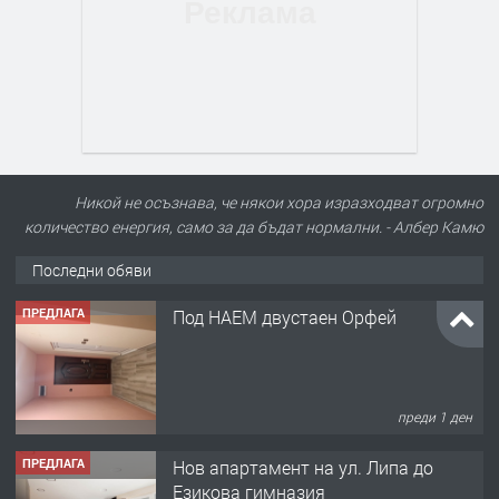
Никой не осъзнава, че някои хора изразходват огромно
количество енергия, само за да бъдат нормални. - Албер Камю
Последни обяви
ПРЕДЛАГА
Под НАЕМ двустаен Орфей
преди 1 ден
ПРЕДЛАГА
Нов апартамент на ул. Липа до
Езикова гимназия