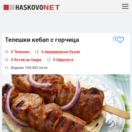
Телешки кебап с горчица
0
В
Телешко
В
Американска Кухня
В
Ястия на Скара
В
Шишчета
Видяна 100,402 пъти