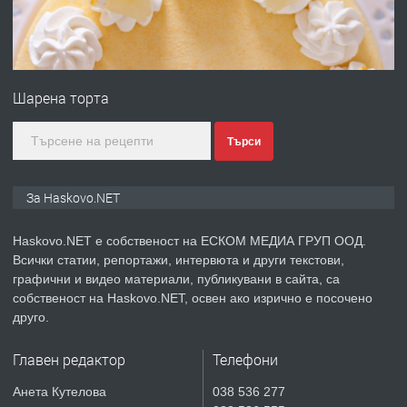
преди 3 дни
ПРЕДЛАГА
№4120 Магазин/Офис под наем в кв.
Любен Каравелов, Хасково-близо до
Шарена торта
градската градина!
преди 3 дни
Търси
ПРЕДЛАГА
ПРОСТОРЕН ТРИСТАЕН
За Haskovo.NET
АПАРТАМЕНТ В НОВА СГРАДА КВ.
КУБА
Haskovo.NET е собственост на ЕСКОМ МЕДИА ГРУП ООД.
Всички статии, репортажи, интервюта и други текстови,
преди 4 дни
графични и видео материали, публикувани в сайта, са
собственост на Haskovo.NET, освен ако изрично е посочено
ПРЕДЛАГА
Продавам парцел в гр. Хасково кв.
друго.
Хисаря до ток, вода,канализация,
асфалт 0889 537 426
Главен редактор
Телефони
преди 4 дни
Анета Кутелова
038 536 277