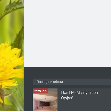
Последни обяви
ПРЕДЛАГА
Под НАЕМ двустаен
Орфей