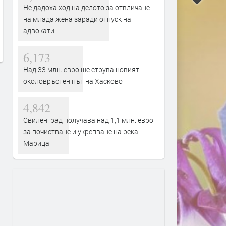
Позиция на Муса Чолак:
РИОСВ – Хасково налож
Не дадоха ход на делото за отвличане
Арестът ми е по сценарий,
санкции за 14 420 евро п
на млада жена заради отпуск на
искам проверка за 3,3 млн. лева
юли
адвокати
в община Минерални бани
преди 14 часа
преди 14 часа
6,173
Над 33 млн. евро ще струва новият
околовръстен път на Хасково
4,842
Свиленград получава над 1,1 млн. евро
за почистване и укрепване на река
Марица