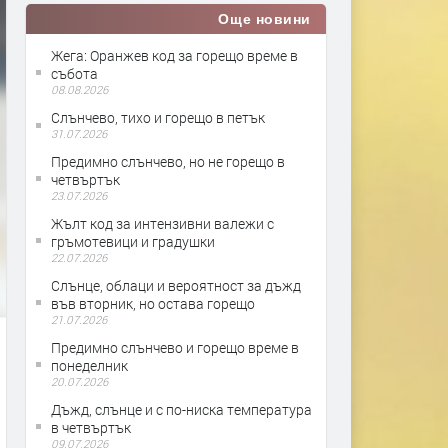
Още новини
Жега: Оранжев код за горещо време в
събота
08.08.2026
Слънчево, тихо и горещо в петък
31.07.2026
Предимно слънчево, но не горещо в
четвъртък
23.07.2026
Жълт код за интензивни валежи с
гръмотевици и градушки
22.07.2026
Слънце, облаци и вероятност за дъжд
във вторник, но остава горещо
21.07.2026
Предимно слънчево и горещо време в
понеделник
20.07.2026
Дъжд, слънце и с по-ниска температура
в четвъртък
09.07.2026