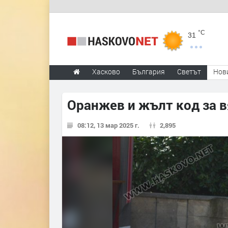
°C
31
Хасково
България
Светът
Нов
Оранжев и жълт код за в
08:12, 13 мар 2025 г.
2,895