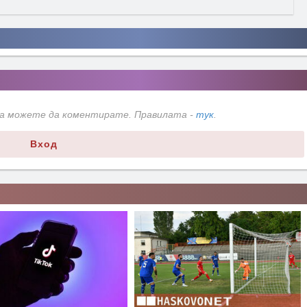
да можете да коментирате. Правилата -
тук
.
Вход