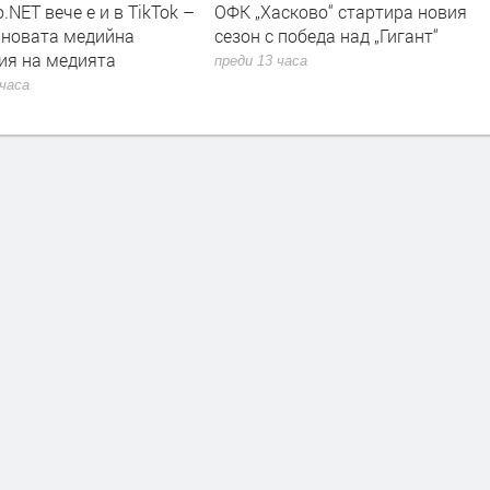
.NET вече е и в TikTok –
ОФК „Хасково“ стартира новия
 новата медийна
сезон с победа над „Гигант“
ия на медията
преди 13 часа
 часа