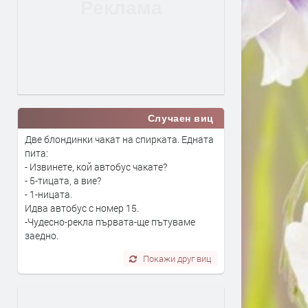
Случаен виц
Две блондинки чакат на спирката. Едната
пита:
- Извинете, кой автобус чакате?
- 5-тицата, а вие?
- 1-ницата.
Идва автобус с номер 15.
-Чудесно-рекла първата-ще пътуваме
заедно.
Покажи друг виц