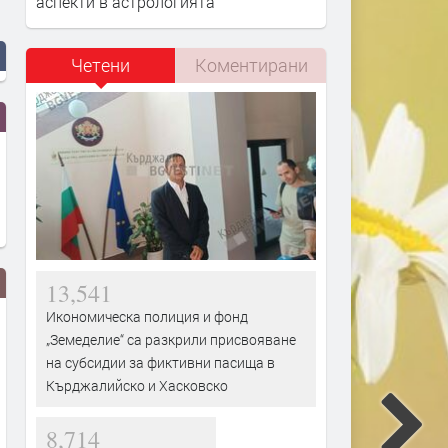
аспекти в астрологията
Четени
Коментирани
13,541
Икономическа полиция и фонд
„Земеделие“ са разкрили присвояване
на субсидии за фиктивни пасища в
Кърджалийско и Хасковско
8,714