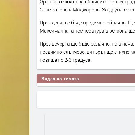
Оранжев е кодът за общините Свиленград
Стамболово и Маджарово. За другите общ
През деня ще бъде предимно облачно. Ще 
Максималната температура в региона ще 
През вечерта ще бъде облачно, но в нача
предимно слънчево, вятърът ще стихне ма
повишат с 2-3 градуса.
Видеа по темата