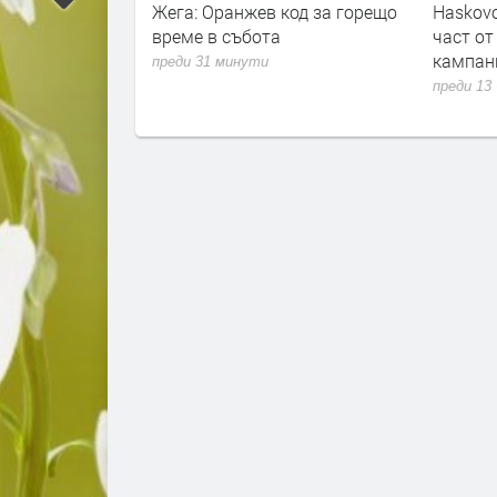
ежки хълм“,
Жега: Оранжев код за горещо
Haskovo
ийски“ и
време в събота
част от
а без вода
кампан
преди 31 минути
преди 13