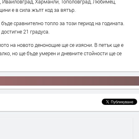
, Ивайловград, Харманли, Тополовград, Любимец,
ини е в сила жълт код за вятър.
бъде сравнително топло за този период на годината.
достигне 21 градуса.
лото на новото денонощие ще се изясни. В петък ще е
лко, но ще бъде умерен и дневните стойности ще се