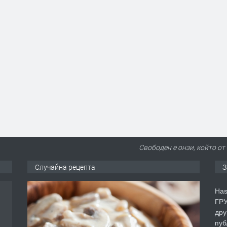
Свободен е онзи, който от
Случайна рецепта
З
Has
ГРУ
дру
пуб