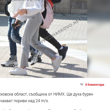
0 Коментара
асковска област, съобщиха от НИМХ. Ще духа бурен
очакват пориви над 24 m/s.