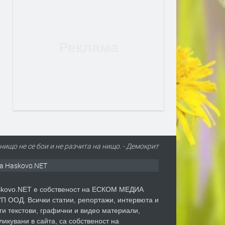
 нищо не се бои и не разчита на нищо. - Демокрит
а Haskovo.NET
kovo.NET е собственост на ЕСКОМ МЕДИА
П ООД. Всички статии, репортажи, интервюта и
ги текстови, графични и видео материали,
ликувани в сайта, са собственост на