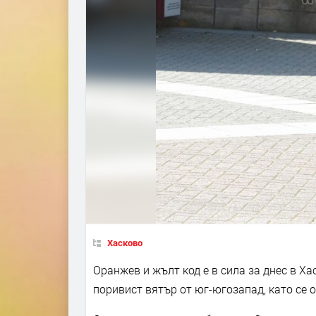
Хасково
Оранжев и жълт код е в сила за днес в Х
поривист вятър от юг-югозапад, като се 