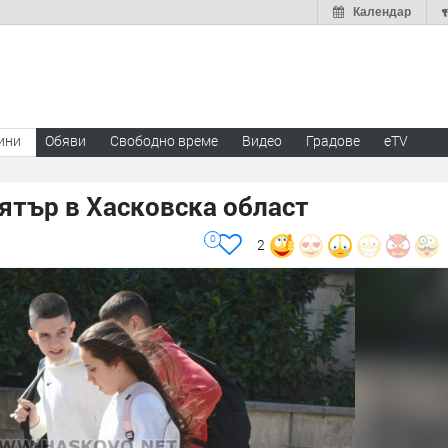
Календар
ини
Обяви
Свободно време
Видео
Градове
eTV
ятър в Хасковска област
0
2