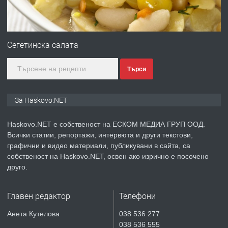
преди 2 дни
ПРЕДЛАГА
№4120 Магазин/Офис под наем в кв.
Любен Каравелов, Хасково-близо до
Сегетинска салата
градската градина!
Търси
преди 2 дни
ПРЕДЛАГА
ПРОСТОРЕН ТРИСТАЕН
За Haskovo.NET
АПАРТАМЕНТ В НОВА СГРАДА КВ.
КУБА
Haskovo.NET е собственост на ЕСКОМ МЕДИА ГРУП ООД.
Всички статии, репортажи, интервюта и други текстови,
преди 3 дни
графични и видео материали, публикувани в сайта, са
собственост на Haskovo.NET, освен ако изрично е посочено
ПРЕДЛАГА
Продавам парцел в гр. Хасково кв.
друго.
Хисаря до ток, вода,канализация,
асфалт 0889 537 426
Главен редактор
Телефони
преди 3 дни
Анета Кутелова
038 536 277
038 536 555
ПРЕДЛАГА