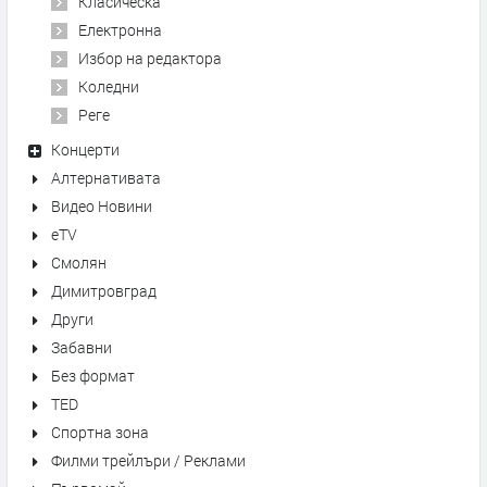
Класическа
Електронна
Избор на редактора
Коледни
Реге
Концерти
Алтернативата
Видео Новини
eTV
Смолян
Димитровград
Други
Забавни
Без формат
TED
Спортна зона
Филми трейлъри / Реклами