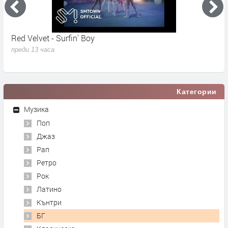
Red Velvet - Surfin' Boy
M
N
преди 13 часа
п
Категории
Музика
Поп
Джаз
Рап
Ретро
Рок
Латино
Кънтри
БГ