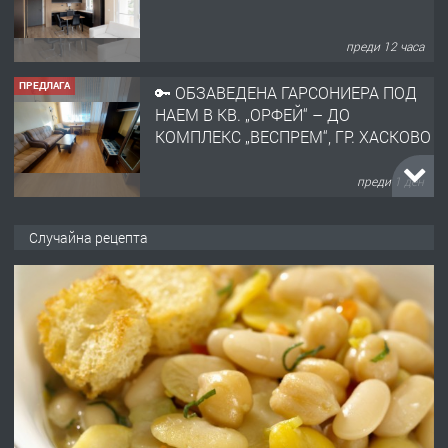
преди 12 часа
ПРЕДЛАГА
🔑 ОБЗАВЕДЕНА ГАРСОНИЕРА ПОД
НАЕМ В КВ. „ОРФЕЙ“ – ДО
КОМПЛЕКС „ВЕСПРЕМ“, ГР. ХАСКОВО
преди 1 ден
ПРЕДЛАГА
НАПЪЛНО ОБЗАВЕДЕН И
Случайна рецепта
ОБОРУДВАН ТРИСТАЕН
АПАРТАМЕНТ В ЦЕНТЪРА НА ГР.
ХАСКОВО
преди 2 дни
ПРЕДЛАГА
Давам гараж под наем