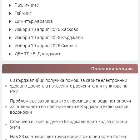
Различните
Гейминг
Димитър Аврамов
Избори 19 април 2026 Хасково
Избори 19 април 2026 Кърджали
Избори 19 април 2026 Смолян
ДЕНЯТ с В. Дремджиев
Последни новини
60 кърджалийци получиха помощ за своите електроннни
здравни досиета в изнесените разяснителни пунктове на
РЗИ
Проблем със захранването с промишлена вода не попречи
за поливането на цветните лехи в Кърджали,включиха се
водоноски
Слънчево и горещо днес в Кърджали,жълт код за опасни
жеги
Над 33 млн. евро ще струва новият околовръстен път на