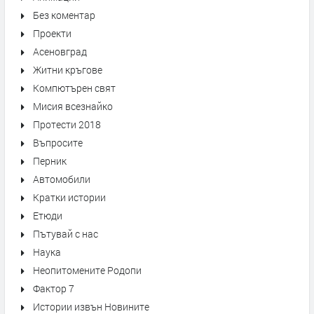
Без коментар
Проекти
Асеновград
Житни кръгове
Компютърен свят
Мисия всезнайко
Протести 2018
Въпросите
Перник
Автомобили
Кратки истории
Етюди
Пътувай с нас
Наука
Неопитомените Родопи
Фактор 7
Истории извън Новините