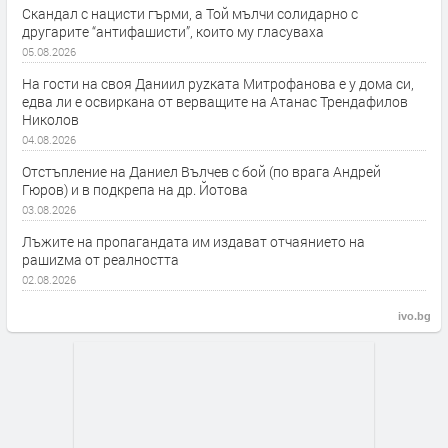
Скандал с нацисти гърми, а Той мълчи солидарно с
другарите “антифашисти”, които му гласуваха
05.08.2026
На гости на своя Даниил руzката Митрофанова е у дома си,
едва ли е освиркана от верващите на Атанас Трендафилов
Николов
04.08.2026
Отстъпление на Даниел Вълчев с бой (по врага Андрей
Гюров) и в подкрепа на др. Йотова
03.08.2026
Лъжите на пропагандата им издават отчаянието на
рашиzма от реалността
02.08.2026
ivo.bg