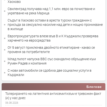
Хасково
Свиленград получава над 1,1 млн. евро за почистване и
укрепване на река Марица
Съдът в Хасково остави в ареста турски гражданин с
присъда за сексуално насилие над дете и нощно проникване
в жилище
Европрокуратурата влезе във В и К Кърджали,проверява
харченето на евросредства
От 9 август приключва двойното етикетиране - какво се
променя за потребителите
Млад пилот напуска ВВС със скандално обръщение към
Румен Радев и компания
С нови автомобили се сдобиха две социални услуги в
Кърджали
Блогове
Толерирането на латентния антисемитизъм е тревожен факт
(и) у нас днес
06.08.2026