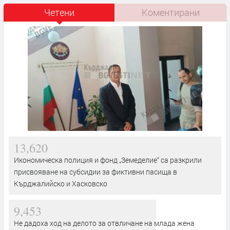
Четени
Коментирани
13,620
Икономическа полиция и фонд „Земеделие“ са разкрили
присвояване на субсидии за фиктивни пасища в
Кърджалийско и Хасковско
9,453
Не дадоха ход на делото за отвличане на млада жена