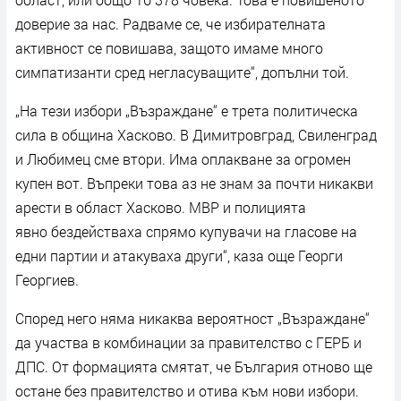
доверие за нас. Радваме се, че избирателната
активност се повишава, защото имаме много
симпатизанти сред негласуващите“, допълни той.
„На тези избори „Възраждане“ е трета политическа
сила в община Хасково. В Димитровград, Свиленград
и Любимец сме втори. Има оплакване за огромен
купен вот. Въпреки това аз не знам за почти никакви
арести в област Хасково. МВР и полицията
явно бездействаха спрямо купувачи на гласове на
едни партии и атакуваха други“, каза още Георги
Георгиев.
Според него няма никаква вероятност „Възраждане“
да участва в комбинации за правителство с ГЕРБ и
ДПС. От формацията смятат, че България отново ще
остане без правителство и отива към нови избори.