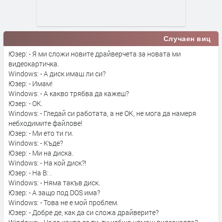
Случаен виц
Юзер: - Я ми сложи новите драйверчета за новата ми
видеокартичка.
Windows: - А диск имаш ли си?
Юзер: - Имам!
Windows: - А какво трябва да кажеш?
Юзер: - ОК.
Windows: - Гледай си работата, а не ОК, не мога да намеря
небходимите файлове!
Юзер: - Ми ето ти ги.
Windows: - Къде?
Юзер: - Ми на диска.
Windows: - На кой диск?!
Юзер: - На B: .
Windows: - Няма такъв диск.
Юзер: - А защо под DOS има?
Windows: - Това не е мой проблем.
Юзер: - Добре де, как да си сложа драйверите?