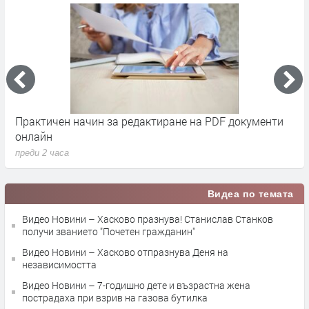
 редактиране на PDF документи
Димитър Демиров от се
годишен юбилей
преди 2 часа
Видеа по темата
Видео Новини – Хасково празнува! Станислав Станков
получи званието "Почетен гражданин"
Видео Новини – Хасково отпразнува Деня на
независимостта
Видео Новини – 7-годишно дете и възрастна жена
пострадаха при взрив на газова бутилка