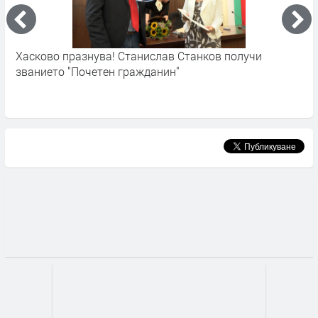
нислав Станков получи
Хасково отпразнува Деня н
жданин"