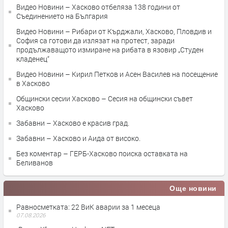
Видео Новини – Хасково отбеляза 138 години от
Съединението на България
Видео Новини – Рибари от Кърджали, Хасково, Пловдив и
София са готови да излязат на протест, заради
продължаващото измиране на рибата в язовир „Студен
кладенец“
Видео Новини – Кирил Петков и Асен Василев на посещение
в Хасково
Общински сесии Хасково – Сесия на общински съвет
Хасково
Забавни – Хасково е красив град.
Забавни – Хасково и Аида от високо.
Без коментар – ГЕРБ-Хасково поиска оставката на
Беливанов
Още новини
Равносметката: 22 ВиК аварии за 1 месеца
07.08.2026