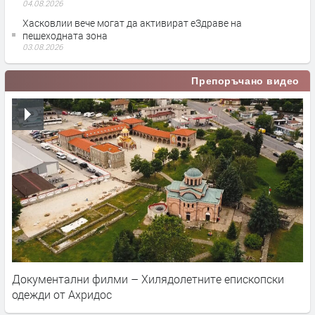
04.08.2026
Хасковлии вече могат да активират еЗдраве на
пешеходната зона
03.08.2026
Препоръчано видео
Документални филми – Хилядолетните епископски
одежди от Ахридос