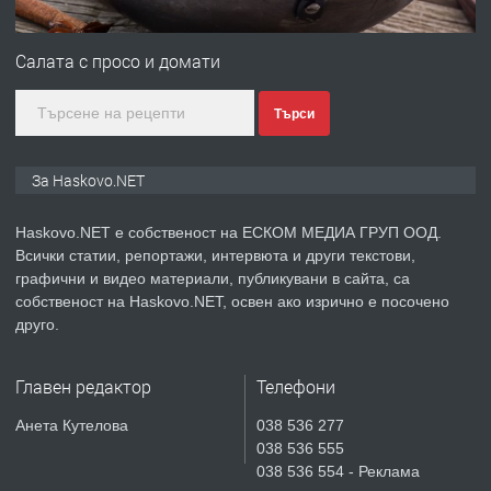
преди 4 дни
Салата с просо и домати
ПРЕДЛАГА
ПРОСТОРЕН ТРИСТАЕН
АПАРТАМЕНТ В НОВА СГРАДА КВ.
Търси
КУБА
За Haskovo.NET
преди 4 дни
ПРЕДЛАГА
Haskovo.NET е собственост на ЕСКОМ МЕДИА ГРУП ООД.
Продавам парцел в гр. Хасково кв.
Всички статии, репортажи, интервюта и други текстови,
Хисаря до ток, вода,канализация,
графични и видео материали, публикувани в сайта, са
асфалт 0889 537 426
собственост на Haskovo.NET, освен ако изрично е посочено
друго.
преди 4 дни
ПРЕДЛАГА
СГЛОБЯВАНЕ НА МЕБЕЛИ.
Главен редактор
Телефони
Анета Кутелова
038 536 277
038 536 555
038 536 554 - Реклама
преди 4 дни