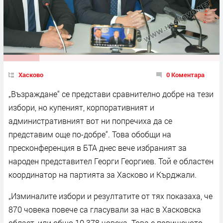
Хасково
0 Коментара
„Възраждане“ се представи сравнително добре на тези
избори, но купеният, корпоративният и
административният вот ни попречиха да се
представим още по-добре“. Това обобщи на
пресконференция в БТА днес вече избраният за
народен представител Георги Георгиев. Той е областен
координатор на партията за Хасково и Кърджали.
„Изминалите избори и резултатите от тях показаха, че
870 човека повече са гласували за нас в Хасковска
област, или общо 10 378 човека. Това е повишеното