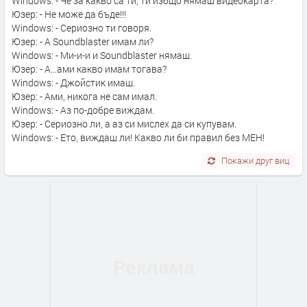
Windows: - Че за какво са ти, ти избщо нямаш видеокарта?
Юзер: - Не може да бъде!!!
Windows: - Сериозно ти говоря.
Юзер: - А Soundblaster имам ли?
Windows: - Ми-и-и и Soundblaster нямаш.
Юзер: - А...ами какво имам тогава?
Windows: - Джойстик имаш.
Юзер: - Ами, никога не сам имал.
Windows: - Аз по-добре виждам.
Юзер: - Сериозно ли, а аз си мислех да си купувам.
Windows: - Ето, виждаш ли! Какво ли би правил без МЕН!
Покажи друг виц