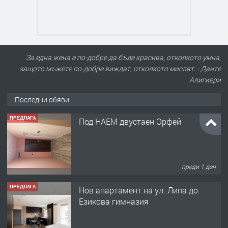
За една жена е по-добре да бъде красива, отколкото умна,
защото мъжете по-добре виждат, отколкото мислят. - Данте
Алигиери
ПРЕДЛАГА
Под НАЕМ двустаен Орфей
Последни обяви
преди 1 ден
ПРЕДЛАГА
Нов апартамент на ул. Липа до
Езикова гимназия
преди 1 ден
ПРЕДЛАГА
🔑 ОБЗАВЕДЕНА ГАРСОНИЕРА ПОД