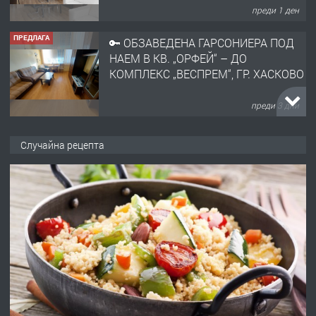
НАЕМ В КВ. „ОРФЕЙ“ – ДО
КОМПЛЕКС „ВЕСПРЕМ“, ГР. ХАСКОВО
преди 3 дни
ПРЕДЛАГА
НАПЪЛНО ОБЗАВЕДЕН И
ОБОРУДВАН ТРИСТАЕН
АПАРТАМЕНТ В ЦЕНТЪРА НА ГР.
ХАСКОВО
Случайна рецепта
преди 4 дни
ПРЕДЛАГА
Давам гараж под наем
преди 4 дни
ПРЕДЛАГА
№4120 Магазин/Офис под наем в кв.
Любен Каравелов, Хасково-близо до
градската градина!