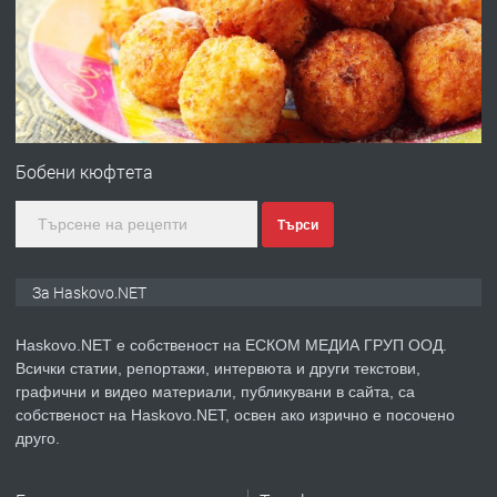
Любен Каравелов, Хасково-близо до
градската градина!
преди 3 дни
ПРЕДЛАГА
ПРОСТОРЕН ТРИСТАЕН
АПАРТАМЕНТ В НОВА СГРАДА КВ.
Бобени кюфтета
КУБА
Търси
преди 4 дни
ПРЕДЛАГА
Продавам парцел в гр. Хасково кв.
За Haskovo.NET
Хисаря до ток, вода,канализация,
асфалт 0889 537 426
Haskovo.NET е собственост на ЕСКОМ МЕДИА ГРУП ООД.
Всички статии, репортажи, интервюта и други текстови,
преди 4 дни
графични и видео материали, публикувани в сайта, са
собственост на Haskovo.NET, освен ако изрично е посочено
ПРЕДЛАГА
СГЛОБЯВАНЕ НА МЕБЕЛИ.
друго.