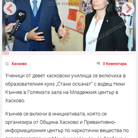
Хасково
0 Коментара
Ученици от девет хасковски училища се включиха в
образователния куиз „Стани осъзнат“ с водещ Ники
Кънчев в Голямата зала на Младежкия център в
Хасково.
Кънчев се включи в инициативата, която се
организира от Община Хасково и Превантивно-
информационния център по наркотични вещества по