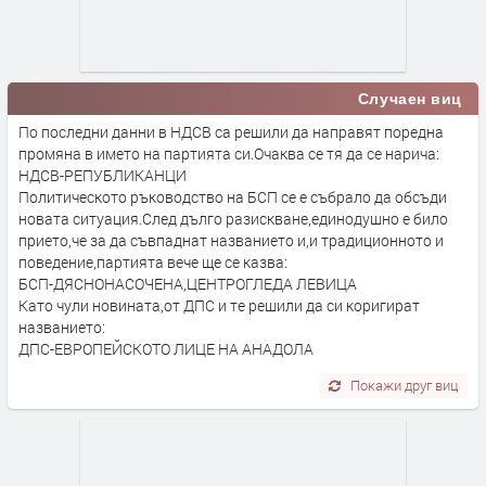
Случаен виц
По последни данни в НДСВ са решили да направят поредна
промяна в името на партията си.Очаква се тя да се нарича:
НДСВ-РЕПУБЛИКАНЦИ
Политическото ръководство на БСП се е събрало да обсъди
новата ситуация.След дълго разискване,единодушно е било
прието,че за да съвпаднат названието и,и традиционното и
поведение,партията вече ще се казва:
БСП-ДЯСНОНАСОЧЕНА,ЦЕНТРОГЛЕДА ЛЕВИЦА
Като чули новината,от ДПС и те решили да си коригират
названието:
ДПС-ЕВРОПЕЙСКОТО ЛИЦЕ НА АНАДОЛА
Покажи друг виц