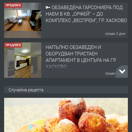
ПРЕДЛАГА
🔑 ОБЗАВЕДЕНА ГАРСОНИЕРА ПОД
НАЕМ В КВ. „ОРФЕЙ“ – ДО
КОМПЛЕКС „ВЕСПРЕМ“, ГР. ХАСКОВО
преди 2 дни
ПРЕДЛАГА
НАПЪЛНО ОБЗАВЕДЕН И
ОБОРУДВАН ТРИСТАЕН
АПАРТАМЕНТ В ЦЕНТЪРА НА ГР.
ХАСКОВО
преди 3 дни
ПРЕДЛАГА
Давам гараж под наем
Случайна рецепта
преди 3 дни
ПРЕДЛАГА
№4120 Магазин/Офис под наем в кв.