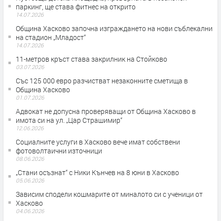
паркинг, ще става фитнес на открито
14.07.2026
Община Хасково започна изграждането на нови съблекални
на стадион „Младост“
14.07.2026
11-метров кръст става закрилник на Стойково
03.07.2026
Със 125 000 евро разчистват незаконните сметища в
Община Хасково
01.07.2026
Адвокат не допусна проверяващи от Община Хасково в
имота си на ул. „Цар Страшимир“
12.06.2026
Социалните услуги в Хасково вече имат собствени
фотоволтаични източници
08.06.2026
„Стани осъзнат“ с Ники Кънчев на 8 юни в Хасково
05.06.2026
Зависим сподели кошмарите от миналото си с ученици от
Хасково
04.06.2026