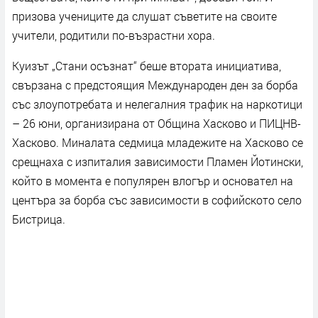
призова учениците да слушат съветите на своите
учители, родитили по-възрастни хора.
Куизът „Стани осъзнат“ беше втората инициатива,
свързана с предстоящия Международен ден за борба
със злоупотребата и нелегалния трафик на наркотици
– 26 юни, организирана от Община Хасково и ПИЦНВ-
Хасково. Миналата седмица младежите на Хасково се
срещнаха с изпиталия зависимости Пламен Йотински,
който в момента е популярен влогър и основател на
центъра за борба със зависимости в софийското село
Бистрица.