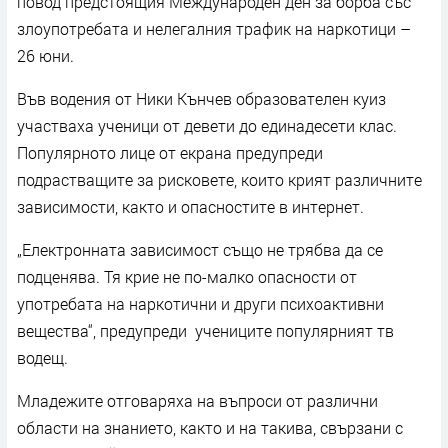
повод предстоящия Международен ден за борба със
злоупотребата и нелегалния трафик на наркотици –
26 юни.
Във водения от Ники Кънчев образователен куиз
участваха ученици от девети до единадесети клас.
Популярното лице от екрана предупреди
подрастващите за рисковете, които крият различните
зависимости, както и опасностите в интернет.
„Електронната зависимост също не трябва да се
подценява. Тя крие не по-малко опасности от
употребата на наркотични и други психоактивни
вещества“, предупреди учениците популярният тв
водещ.
Младежите отговаряха на въпроси от различни
области на знанието, както и на такива, свързани с