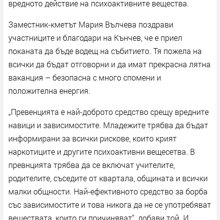
вредното действие на психоактивните вещества.
Заместник-кметът Мария Вълчева поздрави
участниците и благодари на Кънчев, че е приел
поканата да бъде водещ на събитието. Тя пожела на
всички да бъдат отговорни и да имат прекрасна лятна
ваканция – безопасна с много спомени и
положителна енергия.
„Превенцията е най-доброто средство срещу вредните
навици и зависимостите. Младежите трябва да бъдат
информирани за всички рискове, които крият
наркотиците и другите психоактивни вещесетва. В
превнцията трябва да се включат учителите,
родителите, съседите от квартала, общината и всички
малки общности. Най-ефективното средство за борба
със зависимостите и това никога да не се употребяват
веществата, които ги причиняват“, добави той. И