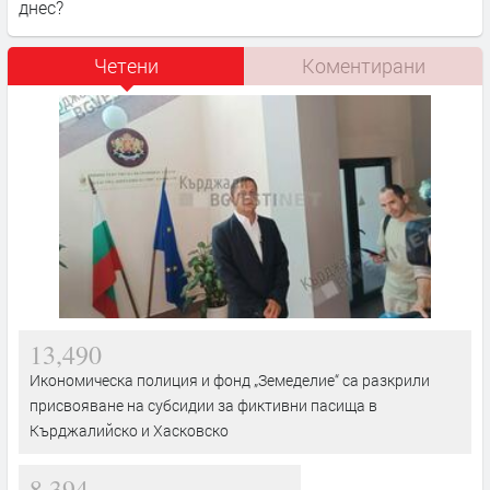
днес?
Четени
Коментирани
13,490
Икономическа полиция и фонд „Земеделие“ са разкрили
присвояване на субсидии за фиктивни пасища в
Кърджалийско и Хасковско
8,394