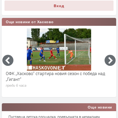
Вход
Още новини от Хасково
ОФК „Хасково“ стартира новия сезон с победа над
П
„Гигант“
и
М
преди 6 часа
п
Още новини
Пустееща детска площадка, превърната в незаконен