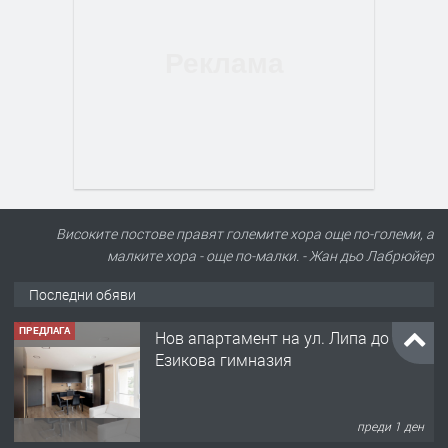
Високите постове правят големите хора още по-големи, а
малките хора - още по-малки. - Жан дьо Лабрюйер
Последни обяви
ПРЕДЛАГА
Нов апартамент на ул. Липа до
Езикова гимназия
преди 1 ден