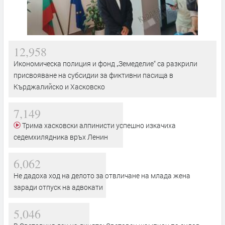
12,958
Икономическа полиция и фонд „Земеделие“ са разкрили
присвояване на субсидии за фиктивни пасища в
Кърджалийско и Хасковско
7,149
Трима хасковски алпинисти успешно изкачиха
седемхилядника връх Ленин
6,062
Не дадоха ход на делото за отвличане на млада жена
заради отпуск на адвокати
5,046