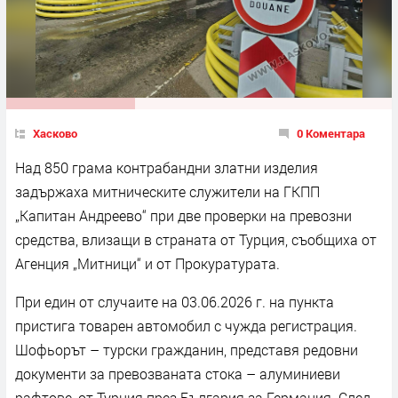
Хасково
0 Коментара
Над 850 грама контрабандни златни изделия
задържаха митническите служители на ГКПП
„Капитан Андреево“ при две проверки на превозни
средства, влизащи в страната от Турция, съобщиха от
Агенция „Митници“ и от Прокуратурата.
При един от случаите на 03.06.2026 г. на пункта
пристига товарен автомобил с чужда регистрация.
Шофьорът – турски гражданин, представя редовни
документи за превозваната стока – алуминиеви
рафтове, от Турция през България за Германия. След