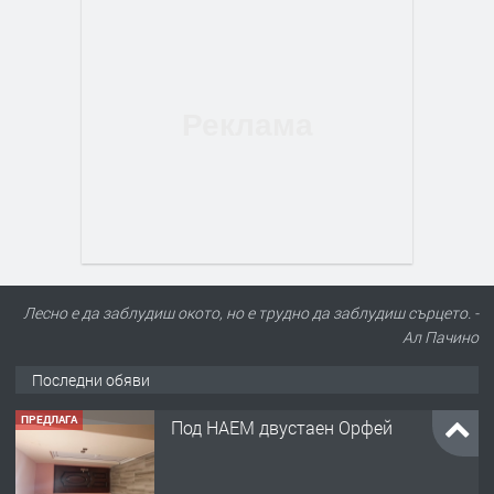
Лесно е да заблудиш окото, но е трудно да заблудиш сърцето. -
Ал Пачино
Последни обяви
ПРЕДЛАГА
Под НАЕМ двустаен Орфей