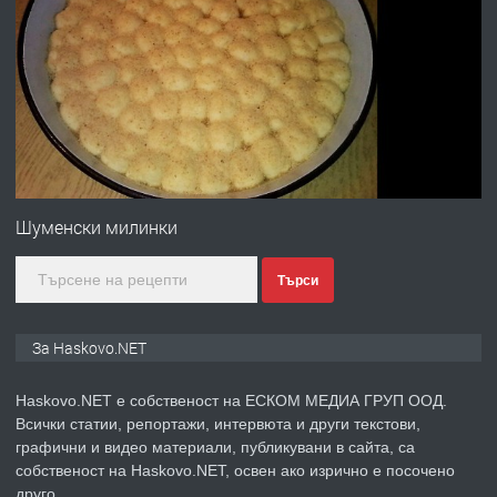
ПРЕДЛАГА
Давам гараж под наем
преди 2 дни
ПРЕДЛАГА
№4120 Магазин/Офис под наем в кв.
Любен Каравелов, Хасково-близо до
Шуменски милинки
градската градина!
Търси
преди 2 дни
ПРЕДЛАГА
ПРОСТОРЕН ТРИСТАЕН
За Haskovo.NET
АПАРТАМЕНТ В НОВА СГРАДА КВ.
КУБА
Haskovo.NET е собственост на ЕСКОМ МЕДИА ГРУП ООД.
Всички статии, репортажи, интервюта и други текстови,
преди 3 дни
графични и видео материали, публикувани в сайта, са
собственост на Haskovo.NET, освен ако изрично е посочено
ПРЕДЛАГА
Продавам парцел в гр. Хасково кв.
друго.