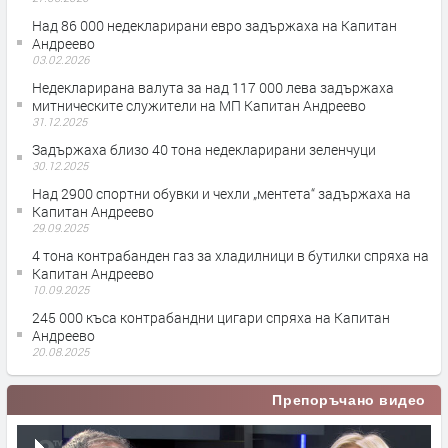
Над 86 000 недекларирани евро задържаха на Капитан
Андреево
03.02.2026
Недекларирана валута за над 117 000 лева задържаха
митническите служители на МП Капитан Андреево
31.12.2025
Задържаха близо 40 тона недекларирани зеленчуци
30.12.2025
Над 2900 спортни обувки и чехли „ментета“ задържаха на
Капитан Андреево
29.09.2025
4 тона контрабанден газ за хладилници в бутилки спряха на
Капитан Андреево
10.09.2025
245 000 къса контрабандни цигари спряха на Капитан
Андреево
20.08.2025
Препоръчано видео