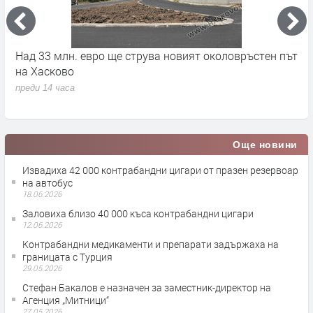
на
Над 33 млн. евро ще струва новият околовръстен път
С
на Хасково
п
преди 14 часа
п
Още новини
Извадиха 42 000 контрабандни цигари от празен резервоар
на автобус
18.06.2026
Заловиха близо 40 000 къса контрабандни цигари
12.06.2026
Контрабандни медикаменти и препарати задържаха на
границата с Турция
29.05.2026
Стефан Бакалов е назначен за заместник-директор на
Агенция „Митници“
27.05.2026