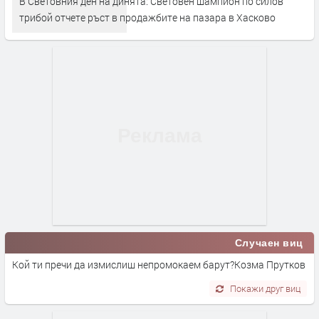
В Световния ден на динята: Световен шампион по силов
трибой отчете ръст в продажбите на пазара в Хасково
Случаен виц
Кой ти пречи да измислиш непромокаем барут?Козма Прутков
Покажи друг виц