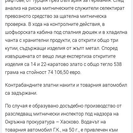
анализ на риска митническите служители селектират
превозното средство за щателна митническа
проверка. В хода на контролните действия, в
шофьорската кабина под спалния дюшек и в хладилна
чанта с хранителни продукти, са открити общо три
кутии, съдържащи изделия от жълт метал. Според
извършената от вещо лице експертиза откритите
изделия са 14 и 22-каратово злато с общо тегло 538
грама на стойност 74 106,50 евро.
Контрабандните златни накити и товарния автомобил
са задържани.
По случая е образувано досъдебно производство от
разследващ митнически инспектор под надзора на
Окръжна прокуратура – Хасково. Водачът на
товарния автомобил Г.К., на 50 г., е привлечен към