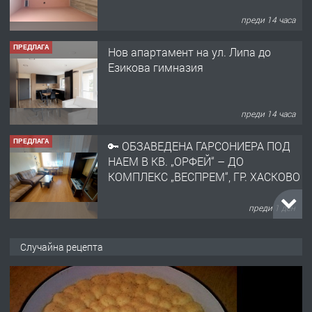
преди 14 часа
ПРЕДЛАГА
Нов апартамент на ул. Липа до
Езикова гимназия
преди 14 часа
ПРЕДЛАГА
🔑 ОБЗАВЕДЕНА ГАРСОНИЕРА ПОД
НАЕМ В КВ. „ОРФЕЙ“ – ДО
КОМПЛЕКС „ВЕСПРЕМ“, ГР. ХАСКОВО
преди 1 ден
ПРЕДЛАГА
НАПЪЛНО ОБЗАВЕДЕН И
Случайна рецепта
ОБОРУДВАН ТРИСТАЕН
АПАРТАМЕНТ В ЦЕНТЪРА НА ГР.
ХАСКОВО
преди 2 дни