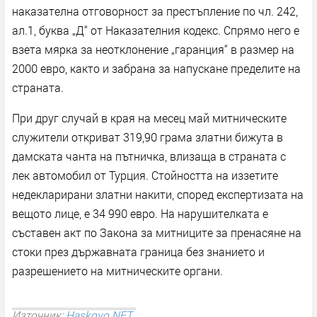
наказателна отговорност за престъпление по чл. 242,
ал.1, буква „Д“ от Наказателния кодекс. Спрямо него е
взета мярка за неотклонение „гаранция“ в размер на
2000 евро, както и забрана за напускане пределите на
страната.
При друг случай в края на месец май митническите
служители откриват 319,90 грама златни бижута в
дамската чанта на пътничка, влизаща в страната с
лек автомобил от Турция. Стойността на иззетите
недекларирани златни накити, според експертизата на
вещото лице, е 34 990 евро. На нарушителката е
съставен акт по Закона за митниците за пренасяне на
стоки през държавната граница без знанието и
разрешението на митническите органи.
Източник:
Haskovo.NET