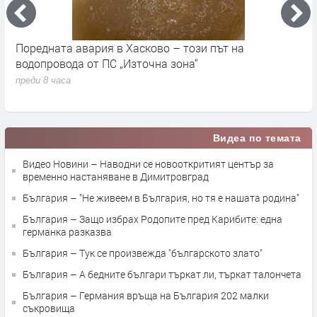
Поредната авария в Хасково – този път на
Д
е.
водопровода от ПС „Източна зона“
п
преди 8 часа
Видеа по темата
Видео Новини – Наводни се новооткритият център за
временно настаняване в Димитровград
България – "Не живеем в България, но тя е нашата родина"
България – Защо избрах Родопите пред Карибите: една
германка разказва
България – Тук се произвежда "българското злато"
България – А бедните българи търкат ли, търкат талончета
България – Германия връща на България 202 малки
съкровища