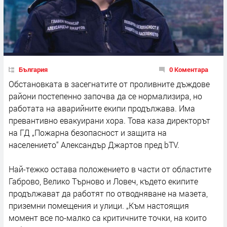
България
0 Коментара
Обстановката в засегнатите от проливните дъждове
райони постепенно започва да се нормализира, но
работата на аварийните екипи продължава. Има
превантивно евакуирани хора. Това каза директорът
на ГД „Пожарна безопасност и защита на
населението“ Александър Джартов пред bTV.
Най-тежко остава положението в части от областите
Габрово, Велико Търново и Ловеч, където екипите
продължават да работят по отводняване на мазета,
приземни помещения и улици. „Към настоящия
момент все по-малко са критичните точки, на които