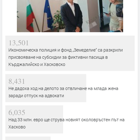
13,501
Икономическа полиция и фонд „Земеделие“ са разкрили
присвояване на субсидии за фиктивни пасища в
Кърджалийско и Хасковско
8,431
Не дадоха ход на делото за отвличане на млада жена
заради отпуск на адвокати
6,035
Над 33 млн. евро ще струва новият околовръстен път на
Хасково