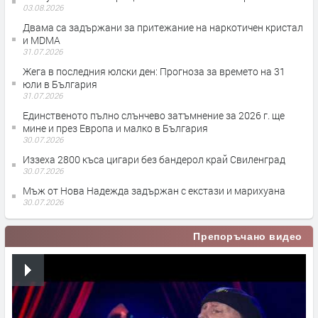
03.08.2026
Двама са задържани за притежание на наркотичен кристал
и MDMA
31.07.2026
Жега в последния юлски ден: Прогноза за времето на 31
юли в България
31.07.2026
Единственото пълно слънчево затъмнение за 2026 г. ще
мине и през Европа и малко в България
30.07.2026
Иззеха 2800 къса цигари без бандерол край Свиленград
30.07.2026
Мъж от Нова Надежда задържан с екстази и марихуана
30.07.2026
Препоръчано видео