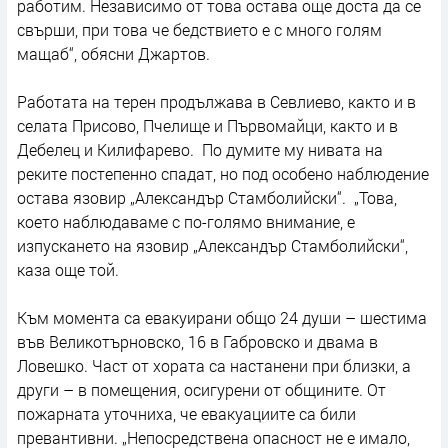
работим. Независимо от това остава още доста да се
свърши, при това че бедствието е с много голям
мащаб“, обясни Джартов.
Работата на терен продължава в Севлиево, както и в
селата Присово, Пчелище и Първомайци, както и в
Дебелец и Килифарево. По думите му нивата на
реките постепенно спадат, но под особено наблюдение
остава язовир „Александър Стамболийски“. „Това,
което наблюдаваме с по-голямо внимание, е
изпускането на язовир „Александър Стамболийски“,
каза още той.
Към момента са евакуирани общо 24 души – шестима
във Великотърновско, 16 в Габровско и двама в
Ловешко. Част от хората са настанени при близки, а
други – в помещения, осигурени от общините. От
пожарната уточниха, че евакуациите са били
превантивни. „Непосредствена опасност не е имало,