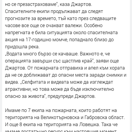
но се презастраховаме“, каза Джартов.
Спасителните екипи продължават да следят
прогнозите за времето, тъй като през следващите
часове все още се очакват валежи. Особено
напрегната е била ситуацията около спасителната
акция на 17-годишно момче, попаднало близо до
придошла река.
„Водата много бързо се качваше. Важното е, че
операцията завърши със щастлив край“, заяви още
Джартов. От пожарната отправиха и апел към хората
да не се доближават до опасни места заради снимки и
видеа. „Селфитата и видеата може да изглеждат
атрактивни, но това може да бъде изключително
опасно за живота“, предупреди Джартов.
Имаме по 7 екипа на пожарната, които работят на
територията на Великотърновска и Габровска област.
И още 8 екипа на територията на Ловешка. Така че
имаме достатъчно ресурс към настоящия момент.