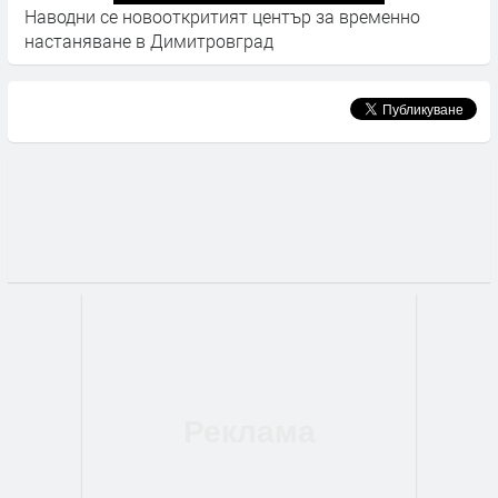
Наводни се новооткритият център за временно
"
настаняване в Димитровград