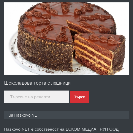
АПАРТАМЕНТ В ЦЕНТЪРА НА ГР.
ХАСКОВО
преди 3 дни
ПРЕДЛАГА
Давам гараж под наем
преди 3 дни
ПРЕДЛАГА
№4120 Магазин/Офис под наем в кв.
Любен Каравелов, Хасково-близо до
Шоколадова торта с лешници
градската градина!
Търси
преди 3 дни
ПРЕДЛАГА
ПРОСТОРЕН ТРИСТАЕН
За Haskovo.NET
АПАРТАМЕНТ В НОВА СГРАДА КВ.
КУБА
Haskovo.NET е собственост на ЕСКОМ МЕДИА ГРУП ООД.