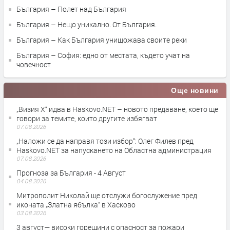
България – Полет над България
България – Нещо уникално. От България.
България – Как България унищожава своите реки
България – София: едно от местата, където учат на
човечност
Още новини
„Визия Х“ идва в Haskovo.NET – новото предаване, което ще
говори за темите, които другите избягват
07.08.2026
„Наложи се да направя този избор“: Олег Филев пред
Haskovo.NET за напускането на Областна администрация
07.08.2026
Прогноза за България - 4 Август
04.08.2026
Митрополит Николай ще отслужи богослужение пред
иконата „Златна ябълка“ в Хасково
03.08.2026
3 август— високи горещини с опасност за пожари