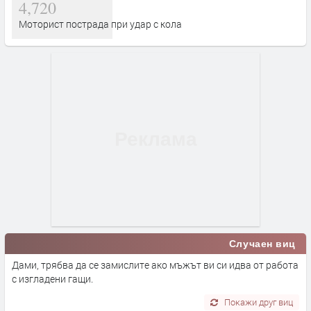
4,720
Моторист пострада при удар с кола
Случаен виц
Дами, трябва да се замислите ако мъжът ви си идва от работа
с изгладени гащи.
Покажи друг виц