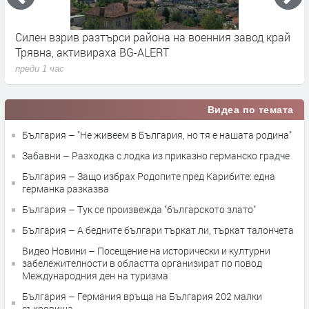
Силен взрив разтърси района на военния завод край
Н
Трявна, активираха BG-ALERT
п
преди 1 час
Видеа по темата
България – "Не живеем в България, но тя е нашата родина"
Забавни – Разходка с лодка из приказно германско градче
България – Защо избрах Родопите пред Карибите: една
германка разказва
България – Тук се произвежда "българското злато"
България – А бедните българи търкат ли, търкат талончета
Видео Новини – Посещение на исторически и културни
забележителности в областта организират по повод
Международния ден на туризма
България – Германия връща на България 202 малки
съкровища