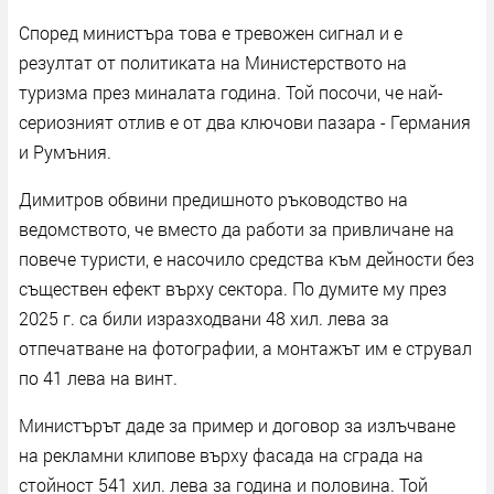
Според министъра това е тревожен сигнал и е
резултат от политиката на Министерството на
туризма през миналата година. Той посочи, че най-
сериозният отлив е от два ключови пазара - Германия
и Румъния.
Димитров обвини предишното ръководство на
ведомството, че вместо да работи за привличане на
повече туристи, е насочило средства към дейности без
съществен ефект върху сектора. По думите му през
2025 г. са били изразходвани 48 хил. лева за
отпечатване на фотографии, а монтажът им е струвал
по 41 лева на винт.
Министърът даде за пример и договор за излъчване
на рекламни клипове върху фасада на сграда на
стойност 541 хил. лева за година и половина. Той