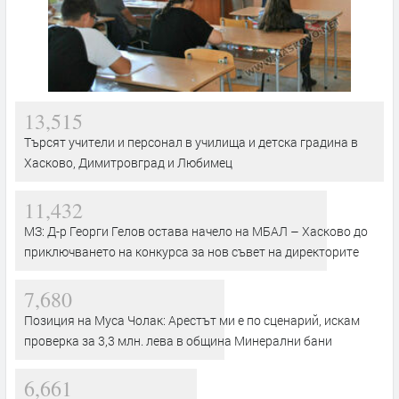
13,515
Търсят учители и персонал в училища и детска градина в
Хасково, Димитровград и Любимец
11,432
МЗ: Д-р Георги Гелов остава начело на МБАЛ – Хасково до
приключването на конкурса за нов съвет на директорите
7,680
Позиция на Муса Чолак: Арестът ми е по сценарий, искам
проверка за 3,3 млн. лева в община Минерални бани
6,661