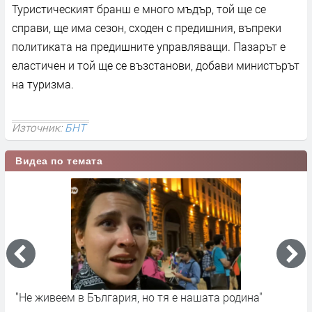
Туристическият бранш е много мъдър, той ще се
справи, ще има сезон, сходен с предишния, въпреки
политиката на предишните управляващи. Пазарът е
еластичен и той ще се възстанови, добави министърът
на туризма.
Източник:
БНТ
Видеа по темата
с
"Не живеем в България, но тя е нашата родина"
Р