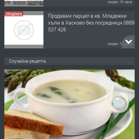
преди 16 часа
ПРЕДЛАГА
Продавам парцел в кв. Младежки
хълм в Хасково без посредници 0889
537 426
преди 16 часа
ПРЕДЛАГА
Давам обзаведено жилище за жена
Случайна рецепта
без брокери 0889 537 426
преди 16 часа
ПРЕДЛАГА
Под НАЕМ двустаен Орфей
преди 3 дни
ПРЕДЛАГА