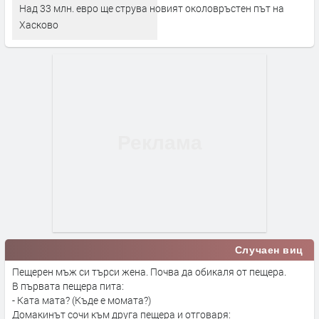
Над 33 млн. евро ще струва новият околовръстен път на
Хасково
Случаен виц
Пещерен мъж си търси жена. Почва да обикаля от пещера.
В първата пещера пита:
- Ката мата? (Къде е момата?)
Домакинът сочи към друга пещера и отговаря: