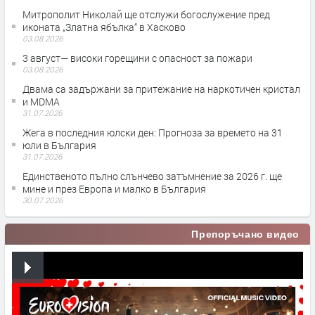
Митрополит Николай ще отслужи богослужение пред
иконата „Златна ябълка“ в Хасково
03.08.2026
3 август— високи горещини с опасност за пожари
03.08.2026
Двама са задържани за притежание на наркотичен кристал
и MDMA
31.07.2026
Жега в последния юлски ден: Прогноза за времето на 31
юли в България
31.07.2026
Единственото пълно слънчево затъмнение за 2026 г. ще
мине и през Европа и малко в България
30.07.2026
Препоръчано видео