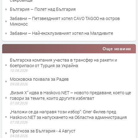
България – Полет над България
Забавни – Петзвездният хотел CAVO TAGOO на остров
Миконос
Забавни – Най-ексклузивният хотел на Малдивите
Още новини
Българска компания участва в трансфер на ракети и
боеприпаси от Турция за Украйна
10.08.2026
Московска похвала за Радев
09.08.2026
„Визия Х“ идва в Haskovo.NET – новото предаване, което ще
говори за темите, които другите избягват
07.08.2026
„Наложи се да направя този избор“: Олег Филев пред
Haskovo.NET за напускането на Областна администрация
07.08.2026
Прогноза за България - 4 Август
04.08.2026