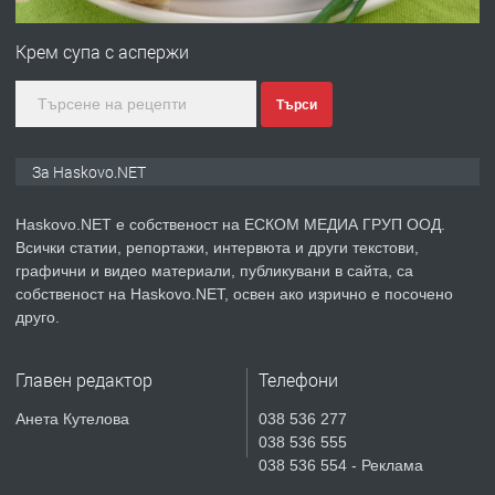
Нов апартамент на ул. Липа до
Езикова гимназия
Крем супа с аспержи
преди 3 дни
Търси
ПРЕДЛАГА
🔑 ОБЗАВЕДЕНА ГАРСОНИЕРА ПОД
За Haskovo.NET
НАЕМ В КВ. „ОРФЕЙ“ – ДО
КОМПЛЕКС „ВЕСПРЕМ“, ГР. ХАСКОВО
Haskovo.NET е собственост на ЕСКОМ МЕДИА ГРУП ООД.
Всички статии, репортажи, интервюта и други текстови,
преди 5 дни
графични и видео материали, публикувани в сайта, са
собственост на Haskovo.NET, освен ако изрично е посочено
ПРЕДЛАГА
НАПЪЛНО ОБЗАВЕДЕН И
друго.
ОБОРУДВАН ТРИСТАЕН
АПАРТАМЕНТ В ЦЕНТЪРА НА ГР.
ХАСКОВО
Главен редактор
Телефони
преди 5 дни
Анета Кутелова
038 536 277
038 536 555
ПРЕДЛАГА
Давам гараж под наем
038 536 554 - Реклама