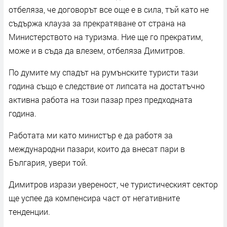
отбеляза, че договорът все още е в сила, тъй като не
съдържа клауза за прекратяване от страна на
Министерството на туризма. Ние ще го прекратим,
може и в съда да влезем, отбеляза Димитров.
По думите му спадът на румънските туристи тази
година също е следствие от липсата на достатъчно
активна работа на този пазар през предходната
година.
Работата ми като министър е да работя за
международни пазари, които да внесат пари в
България, увери той.
Димитров изрази увереност, че туристическият сектор
ще успее да компенсира част от негативните
тенденции.