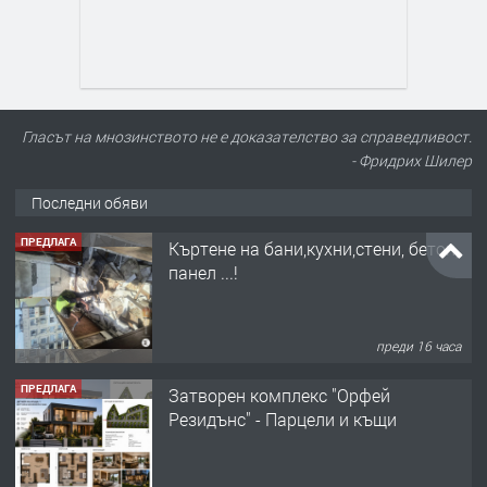
Гласът на мнозинството не е доказателство за справедливост.
- Фридрих Шилер
Последни обяви
ПРЕДЛАГА
Къртене на бани,кухни,стени, бетон,
панел ...!
преди 16 часа
ПРЕДЛАГА
Затворен комплекс "Орфей
Резидънс" - Парцели и къщи