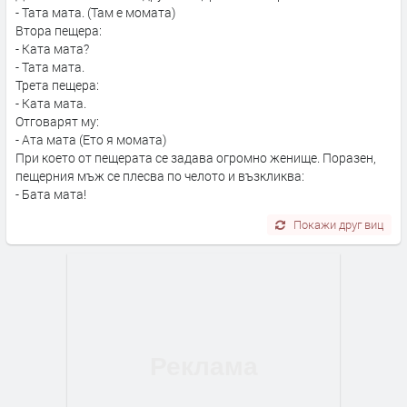
- Тата мата. (Там е момата)
Втора пещера:
- Ката мата?
- Тата мата.
Трета пещера:
- Ката мата.
Отговарят му:
- Ата мата (Ето я момата)
При което от пещерата се задава огромно женище. Поразен,
пещерния мъж се плесва по челото и възкликва:
- Бата мата!
Покажи друг виц