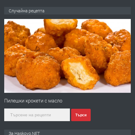
ПРЕДЛАГА
НАПЪЛНО ОБЗАВЕДЕН И
Случайна рецепта
ОБОРУДВАН ТРИСТАЕН
АПАРТАМЕНТ В ЦЕНТЪРА НА ГР.
ХАСКОВО
преди 2 дни
ПРЕДЛАГА
Давам гараж под наем
преди 2 дни
ПРЕДЛАГА
№4120 Магазин/Офис под наем в кв.
Любен Каравелов, Хасково-близо до
Пилешки крокети с масло
градската градина!
Търси
преди 2 дни
ПРЕДЛАГА
ПРОСТОРЕН ТРИСТАЕН
За Haskovo.NET