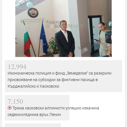
12,994
Икономическа полиция и фонд „Земеделие“ са разкрили
присвояване на субсидии за фиктивни пасища в
Кърджалийско и Хасковско
7,150
Трима хасковски алпинисти успешно изкачиха
седемхилядника връх Ленин