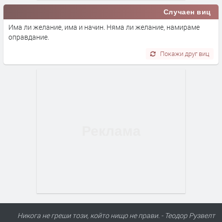
Случаен виц
Има ли желание, има и начин. Няма ли желание, намираме
oправдание.
Покажи друг виц
Никога не греши този, който нищо не прави. - Теодор Рузвелт