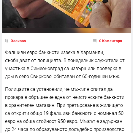
Хасково
0 Коментара
Фалшиви евро банкноти иззеха в Харманли,
съобщават от полицията. В понеделник служители от
участъка в Симеоновград са извършили проверка в
дом в село Свирково, обитаван от 65-годишен мъж.
Полицаите са установили, че мъжът е опитал да
прокара в обръщение една от неистинските банкноти
в хранителен магазин. При претърсване в жилището
са открити общо 19 фалшиви банкноти с номинал 50
евро на обща стойност 950 евро. Мъжът е задържан
до 24 часа по образуваното досъдебно производство.