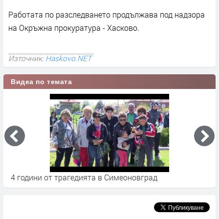
Работата по разследването продължава под надзора
на Окръжна прокуратура - Хасково.
Източник:
Haskovo.NET
Видеа по темата
4 години от трагедията в Симеоновград
3