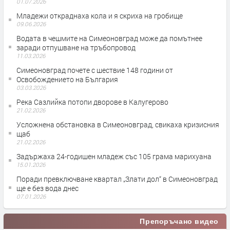
01.07.2026
Младежи откраднаха кола и я скриха на гробище
09.06.2026
Водата в чешмите на Симеоновград може да помътнее
заради отпушване на тръбопровод
11.03.2026
Симеоновград почете с шествие 148 години от
Освобождението на България
03.03.2026
Река Сазлийка потопи дворове в Калугерово
21.02.2026
Усложнена обстановка в Симеоновград, свикаха кризисния
щаб
21.02.2026
Задържаха 24-годишен младеж със 105 грама марихуана
15.01.2026
Поради превключване квартал „Злати дол“ в Симеоновград
ще е без вода днес
07.01.2026
Препоръчано видео