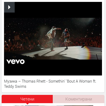
Музика – Thomas Rhett - Somethin' 'Bout A Woman ft.
Teddy Swims
Четени
Коментирани