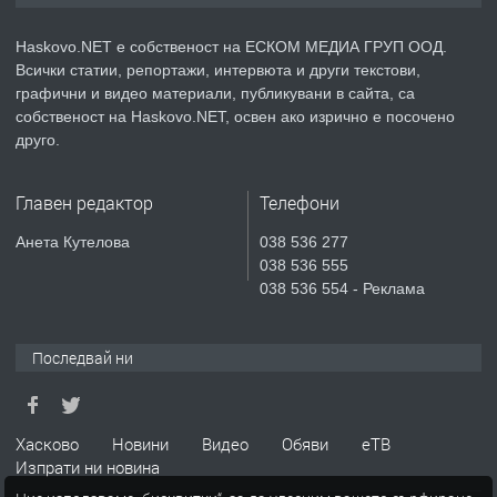
АПАРТАМЕНТ В НОВА СГРАДА КВ.
КУБА
Haskovo.NET е собственост на ЕСКОМ МЕДИА ГРУП ООД.
Всички статии, репортажи, интервюта и други текстови,
преди 3 дни
графични и видео материали, публикувани в сайта, са
собственост на Haskovo.NET, освен ако изрично е посочено
ПРЕДЛАГА
Продавам парцел в гр. Хасково кв.
друго.
Хисаря до ток, вода,канализация,
асфалт 0889 537 426
Главен редактор
Телефони
преди 3 дни
Анета Кутелова
038 536 277
038 536 555
ПРЕДЛАГА
СГЛОБЯВАНЕ НА МЕБЕЛИ.
038 536 554 - Реклама
Последвай ни
преди 3 дни
ПРЕДЛАГА
№4119 Едностаен обзаведен
Хасково
Новини
Видео
Обяви
еТВ
апартамент под наем в кв.
Изпрати ни новина
Училищни, гр. Хасково.