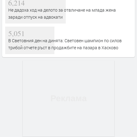
6,214
Не дадоха ход на делото за отвличане на млада жена
заради отпуск на адвокати
5,051
В Световния ден на динята: Световен шампион по силов
трибой отчете ръст в продажбите на пазара в Хасково