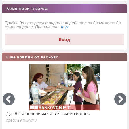
Коментари в сайта
Трябва да сте регистриран потребител за да можете да
коментирате. Правилата -
тук
.
Вход
Още новини от Хасково
До 36° и опасни жеги в Хасково и днес
Н
н
преди 19 минути
п