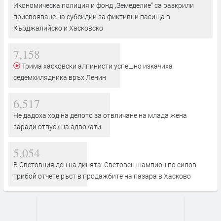
Икономическа полиция и фонд „Земеделие“ са разкрили
присвояване на субсидии за фиктивни пасища в
Кърджалийско и Хасковско
7,158
Трима хасковски алпинисти успешно изкачиха
седемхилядника връх Ленин
6,517
Не дадоха ход на делото за отвличане на млада жена
заради отпуск на адвокати
5,054
В Световния ден на динята: Световен шампион по силов
трибой отчете ръст в продажбите на пазара в Хасково