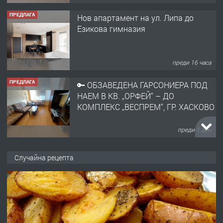
ПРЕДЛАГА
Нов апартамент на ул. Липа до
Езикова гимназия
преди 16 часа
ПРЕДЛАГА
🔑 ОБЗАВЕДЕНА ГАРСОНИЕРА ПОД
НАЕМ В КВ. „ОРФЕЙ“ – ДО
КОМПЛЕКС „ВЕСПРЕМ“, ГР. ХАСКОВО
преди 1 ден
ПРЕДЛАГА
НАПЪЛНО ОБЗАВЕДЕН И
Случайна рецепта
ОБОРУДВАН ТРИСТАЕН
АПАРТАМЕНТ В ЦЕНТЪРА НА ГР.
ХАСКОВО
преди 2 дни
ПРЕДЛАГА
Давам гараж под наем