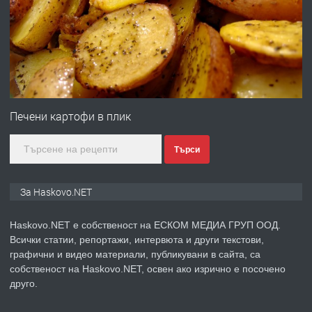
преди 2 дни
ПРЕДЛАГА
№4120 Магазин/Офис под наем в кв.
Любен Каравелов, Хасково-близо до
Печени картофи в плик
градската градина!
Търси
преди 2 дни
ПРЕДЛАГА
ПРОСТОРЕН ТРИСТАЕН
За Haskovo.NET
АПАРТАМЕНТ В НОВА СГРАДА КВ.
КУБА
Haskovo.NET е собственост на ЕСКОМ МЕДИА ГРУП ООД.
Всички статии, репортажи, интервюта и други текстови,
преди 3 дни
графични и видео материали, публикувани в сайта, са
собственост на Haskovo.NET, освен ако изрично е посочено
ПРЕДЛАГА
Продавам парцел в гр. Хасково кв.
друго.
Хисаря до ток, вода,канализация,
асфалт 0889 537 426