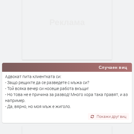
Случаен виц
Адвокат пита клиентката си:
- Защо рещихте да се разведете с мъжа си?
- Той всяка вечер си носеше работа вкъщи!
- Но това не е причина за развод! Много хора така правят, и аз
например.
- Да, вярно, но моя мъж е жиголо.
Покажи друг виц