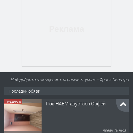
Най-доброто отмъщение е огромният успех. - Франк Синатра
Последни обяви
ПРЕДЛАГА
Под НАЕМ двустаен Орфей
преди 16 часа