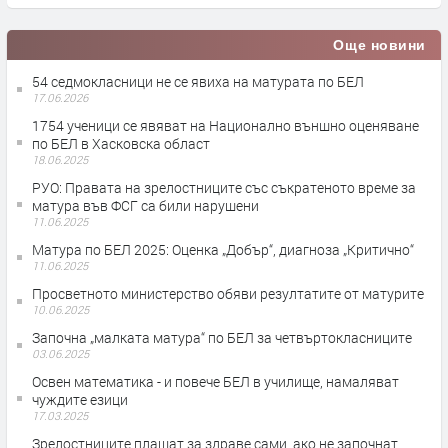
Още новини
54 седмокласници не се явиха на матурата по БЕЛ
17.06.2026
1754 ученици се явяват на Национално външно оценяване
по БЕЛ в Хасковска област
18.06.2025
РУО: Правата на зрелостниците със съкратеното време за
матура във ФСГ са били нарушени
11.06.2025
Матура по БЕЛ 2025: Оценка „Добър“, диагноза „Критично“
11.06.2025
Просветното министерство обяви резултатите от матурите
10.06.2025
Започна „малката матура“ по БЕЛ за четвъртокласниците
03.06.2025
Освен математика - и повече БЕЛ в училище, намаляват
чуждите езици
17.03.2025
Зрелостниците плащат за здраве сами, ако не започнат