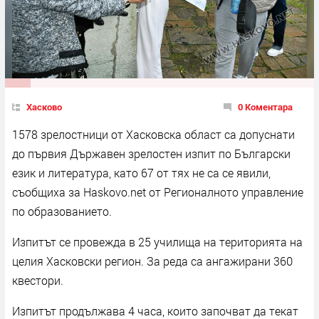
Хасково
0 Коментара
1578 зрелостници от Хасковска област са допуснати
до първия Държавен зрелостен изпит по Български
език и литература, като 67 от тях не са се явили,
съобщиха за Haskovo.net от Регионалното управление
по образованието.
Изпитът се провежда в 25 училища на територията на
целия Хасковски регион. За реда са ангажирани 360
квестори.
Изпитът продължава 4 часа, които започват да текат