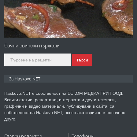
преди 4 дни
ПРЕДЛАГА
№4120 Магазин/Офис под наем в кв.
Любен Каравелов, Хасково-близо до
Сочни свински пържоли
градската градина!
Търси
преди 4 дни
ПРЕДЛАГА
ПРОСТОРЕН ТРИСТАЕН
За Haskovo.NET
АПАРТАМЕНТ В НОВА СГРАДА КВ.
КУБА
Haskovo.NET е собственост на ЕСКОМ МЕДИА ГРУП ООД.
Всички статии, репортажи, интервюта и други текстови,
преди 5 дни
графични и видео материали, публикувани в сайта, са
собственост на Haskovo.NET, освен ако изрично е посочено
ПРЕДЛАГА
Продавам парцел в гр. Хасково кв.
друго.
Хисаря до ток, вода,канализация,
асфалт 0889 537 426
Главен редактор
Телефони