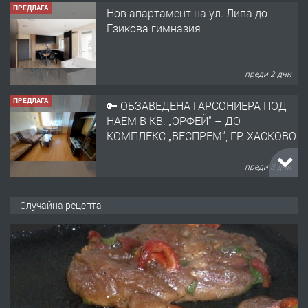
ПРЕДЛАГА
Нов апартамент на ул. Липа до
Езикова гимназия
преди 2 дни
ПРЕДЛАГА
🔑 ОБЗАВЕДЕНА ГАРСОНИЕРА ПОД
НАЕМ В КВ. „ОРФЕЙ“ – ДО
КОМПЛЕКС „ВЕСПРЕМ“, ГР. ХАСКОВО
преди 3 дни
ПРЕДЛАГА
НАПЪЛНО ОБЗАВЕДЕН И
Случайна рецепта
ОБОРУДВАН ТРИСТАЕН
АПАРТАМЕНТ В ЦЕНТЪРА НА ГР.
ХАСКОВО
преди 4 дни
ПРЕДЛАГА
Давам гараж под наем