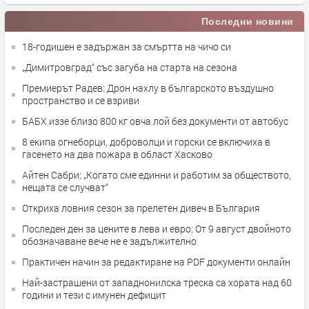
Последни новини
18-годишен е задържан за смъртта на чичо си
„Димитровград“ със загуба на старта на сезона
Премиерът Радев: Дрон нахлу в българското въздушно
пространство и се взриви
БАБХ иззе близо 800 кг овча лой без документи от автобус
8 екипа огнеборци, доброволци и горски се включиха в
гасенето на два пожара в област Хасково
Айтен Сабри: „Когато сме единни и работим за обществото,
нещата се случват“
Откриха ловния сезон за прелетен дивеч в България
Последен ден за цените в лева и евро: От 9 август двойното
обозначаване вече не е задължително
Практичен начин за редактиране на PDF документи онлайн
Най-застрашени от западнонилска треска са хората над 60
години и тези с имунен дефицит