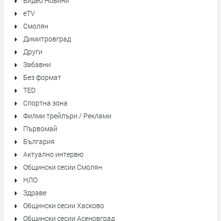
Видео Новини
eTV
Смолян
Димитровград
Други
Забавни
Без формат
TED
Спортна зона
Филми трейлъри / Реклами
Първомай
България
Актуално интервю
Общински сесии Смолян
НЛО
Здраве
Общински сесии Хасково
Общински сесии Асеновград