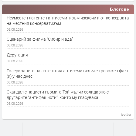
Блогове
Неуместен латентен антисемитизъм изскочи и от консервата
на местния консерватизъм
08.08.2026
Сценарий за филма “Сибир и ада”
08.08.2026
Деругация
07.08.2026
Толерирането на латентния антисемитизъм е тревожен факт
(и) у нас днес
06.08.2026
Скандал с нацисти гърми, а Той мълчи солидарно с
другарите “антифашисти”, които му гласуваха
05.08.2026
ivo.bg