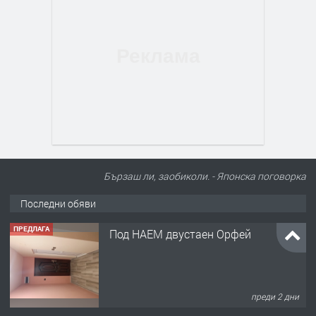
Бързаш ли, заобиколи. - Японска поговорка
Последни обяви
ПРЕДЛАГА
Под НАЕМ двустаен Орфей
преди 2 дни