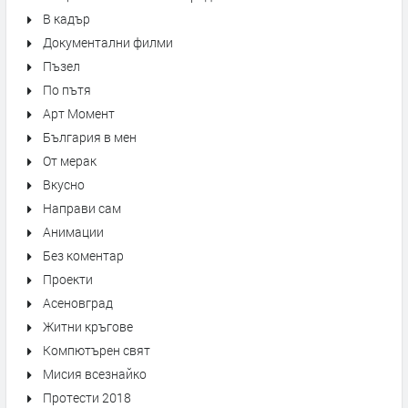
В кадър
Документални филми
Пъзел
По пътя
Арт Момент
България в мен
От мерак
Вкусно
Направи сам
Анимации
Без коментар
Проекти
Асеновград
Житни кръгове
Компютърен свят
Мисия всезнайко
Протести 2018