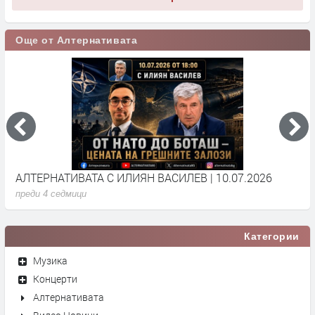
Още от Алтернативата
АЛТЕРНАТИВАТА С ИЛИЯН ВАСИЛЕВ | 10.07.2026
А
преди 4 седмици
п
Категории
Музика
Концерти
Алтернативата