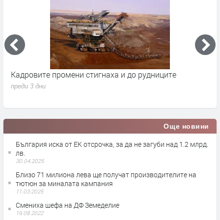
Кадровите промени стигнаха и до рудниците
П
1
преди 3 дни
п
Още новини
България иска от ЕК отсрочка, за да не загуби над 1.2 млрд.
лв.
30.04.2025
Близо 71 милиона лева ще получат производителите на
тютюн за миналата кампания
11.03.2025
Смениха шефа на ДФ Земеделие
19.08.2022