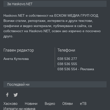
ПРОСТОРЕН ТРИСТАЕН
За Haskovo.NET
АПАРТАМЕНТ В НОВА СГРАДА КВ.
КУБА
Haskovo.NET е собственост на ЕСКОМ МЕДИА ГРУП ООД.
Всички статии, репортажи, интервюта и други текстови,
преди 4 дни
графични и видео материали, публикувани в сайта, са
собственост на Haskovo.NET, освен ако изрично е посочено
ПРЕДЛАГА
Продавам парцел в гр. Хасково кв.
друго.
Хисаря до ток, вода,канализация,
асфалт 0889 537 426
Главен редактор
Телефони
преди 4 дни
Анета Кутелова
038 536 277
038 536 555
ПРЕДЛАГА
СГЛОБЯВАНЕ НА МЕБЕЛИ.
038 536 554 - Реклама
Последвай ни
преди 4 дни
ПРЕДЛАГА
№4119 Едностаен обзаведен
Хасково
Новини
Видео
Обяви
еТВ
апартамент под наем в кв.
Изпрати ни новина