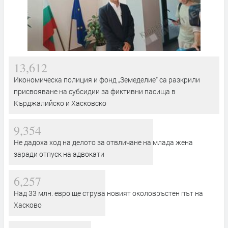
13,612
Икономическа полиция и фонд „Земеделие“ са разкрили
присвояване на субсидии за фиктивни пасища в
Кърджалийско и Хасковско
9,354
Не дадоха ход на делото за отвличане на млада жена
заради отпуск на адвокати
6,257
Над 33 млн. евро ще струва новият околовръстен път на
Хасково