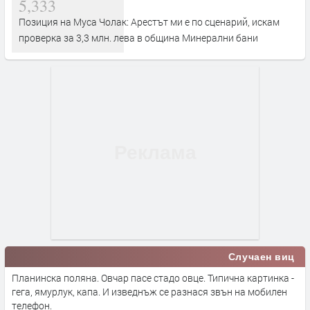
5,333
Позиция на Муса Чолак: Арестът ми е по сценарий, искам
проверка за 3,3 млн. лева в община Минерални бани
Случаен виц
Планинска поляна. Овчар пасе стадо овце. Типична картинка -
гега, ямурлук, капа. И изведнъж се разнася звън на мобилен
телефон.