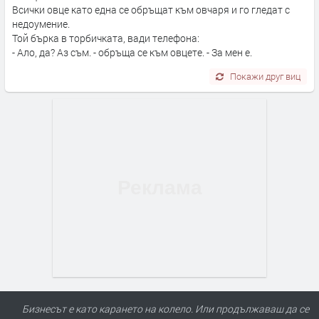
Всички овце като една се обръщат към овчаря и го гледат с
недоумение.
Той бърка в торбичката, вади телефона:
- Ало, да? Аз съм. - обръща се към овцете. - За мен е.
Покажи друг виц
Бизнесът е като карането на колело. Или продължаваш да се