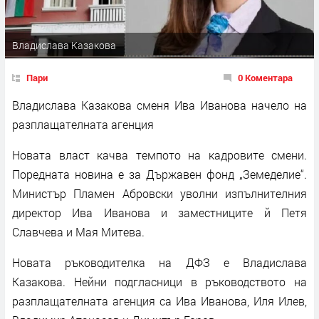
Владислава Казакова
Пари
0 Коментара
Владислава Казакова сменя Ива Иванова начело на
разплащателната агенция
Новата власт качва темпото на кадровите смени.
Поредната новина е за Държавен фонд „Земеделие“.
Министър Пламен Абровски уволни изпълнителния
директор Ива Иванова и заместниците й Петя
Славчева и Мая Митева.
Новата ръководителка на ДФЗ е Владислава
Казакова. Нейни подгласници в ръководството на
разплащателната агенция са Ива Иванова, Иля Илев,