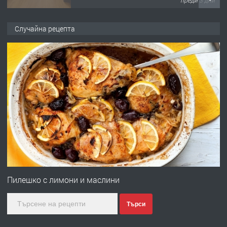
ПРЕДЛАГА
НАПЪЛНО ОБЗАВЕДЕН И
Случайна рецепта
ОБОРУДВАН ТРИСТАЕН
АПАРТАМЕНТ В ЦЕНТЪРА НА ГР.
ХАСКОВО
преди 3 дни
ПРЕДЛАГА
Давам гараж под наем
преди 4 дни
ПРЕДЛАГА
№4120 Магазин/Офис под наем в кв.
Любен Каравелов, Хасково-близо до
Пилешко с лимони и маслини
градската градина!
Търси
преди 4 дни
ПРЕДЛАГА