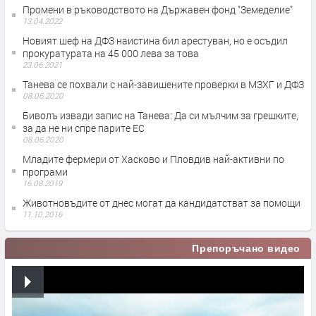
Промени в ръководството на Държавен фонд "Земеделие"
13.04.2022
Новият шеф на ДФЗ наистина бил арестуван, но е осъдил
прокуратурата на 45 000 лева за това
23.06.2021
Танева се похвали с най-завишените проверки в МЗХГ и ДФЗ
08.06.2020
Биволъ извади запис на Танева: Да си мълчим за грешките,
за да не ни спре парите ЕС
08.06.2020
Младите фермери от Хасково и Пловдив най-активни по
програми
16.08.2019
Животновъдите от днес могат да кандидатстват за помощи
11.10.2016
Препоръчано видео