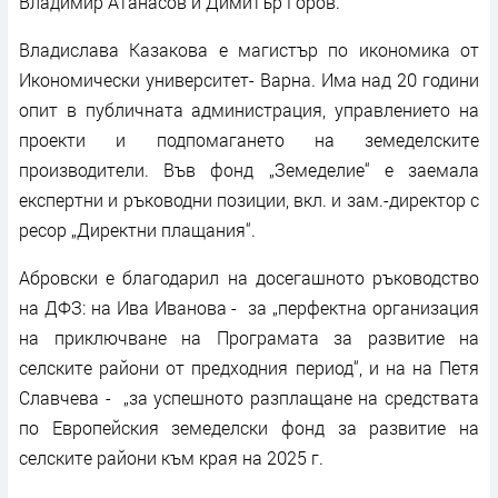
Владимир Атанасов и Димитър Горов.
Владислава Казакова е магистър по икономика от
Икономически университет- Варна. Има над 20 години
опит в публичната администрация, управлението на
проекти и подпомагането на земеделските
производители. Във фонд „Земеделие“ е заемала
експертни и ръководни позиции, вкл. и зам.-директор с
ресор „Директни плащания“.
Абровски е благодарил на досегашното ръководство
на ДФЗ: на Ива Иванова - за „перфектна организация
на приключване на Програмата за развитие на
селските райони от предходния период“, и на на Петя
Славчева - „за успешното разплащане на средствата
по Европейския земеделски фонд за развитие на
селските райони към края на 2025 г.