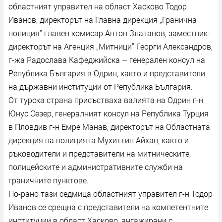
областният управител на област Хасково Тодор
Иванов, директорът на Главна дирекция „Гранична
полиция“ главен комисар Антон Златанов, заместник-
директорът на Агенция „Митници“ Георги Александров,
г-жа Радослава Кафеджийска – генерален консул на
Република България в Одрин, както и представители
на държавни институции от Република България.
От турска страна присъстваха валията на Одрин г-н
Юнус Сезер, генералният консул на Република Турция
в Пловдив г-н Емре Манав, директорът на Областната
дирекция на полицията Мухиттин Айхан, както и
ръководители и представители на митническите,
полицейските и административните служби на
граничните пунктове.
По-рано тази седмица областният управител г-н Тодор
Иванов се срещна с представители на компетентните
институции в област Хасково, ангажирани с