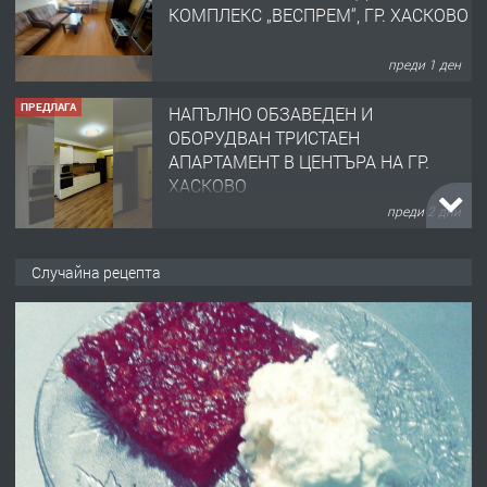
КОМПЛЕКС „ВЕСПРЕМ“, ГР. ХАСКОВО
преди 1 ден
ПРЕДЛАГА
НАПЪЛНО ОБЗАВЕДЕН И
ОБОРУДВАН ТРИСТАЕН
АПАРТАМЕНТ В ЦЕНТЪРА НА ГР.
ХАСКОВО
преди 2 дни
ПРЕДЛАГА
Давам гараж под наем
Случайна рецепта
преди 2 дни
ПРЕДЛАГА
№4120 Магазин/Офис под наем в кв.
Любен Каравелов, Хасково-близо до
градската градина!