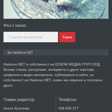
преди 2 дни
ПРЕДЛАГА
ПРОСТОРЕН ТРИСТАЕН
АПАРТАМЕНТ В НОВА СГРАДА КВ.
Фъч с какао
КУБА
Търси
преди 3 дни
ПРЕДЛАГА
Продавам парцел в гр. Хасково кв.
За Haskovo.NET
Хисаря до ток, вода,канализация,
асфалт 0889 537 426
Haskovo.NET е собственост на ЕСКОМ МЕДИА ГРУП ООД.
Всички статии, репортажи, интервюта и други текстови,
преди 3 дни
графични и видео материали, публикувани в сайта, са
собственост на Haskovo.NET, освен ако изрично е посочено
ПРЕДЛАГА
СГЛОБЯВАНЕ НА МЕБЕЛИ.
друго.
Главен редактор
Телефони
преди 3 дни
Анета Кутелова
038 536 277