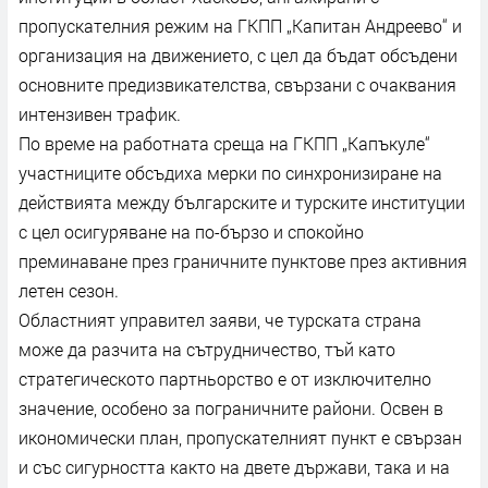
пропускателния режим на ГКПП „Капитан Андреево“ и
организация на движението, с цел да бъдат обсъдени
основните предизвикателства, свързани с очаквания
интензивен трафик.
По време на работната среща на ГКПП „Капъкуле“
участниците обсъдиха мерки по синхронизиране на
действията между българските и турските институции
с цел осигуряване на по-бързо и спокойно
преминаване през граничните пунктове през активния
летен сезон.
Областният управител заяви, че турската страна
може да разчита на сътрудничество, тъй като
стратегическото партньорство е от изключително
значение, особено за пограничните райони. Освен в
икономически план, пропускателният пункт е свързан
и със сигурността както на двете държави, така и на