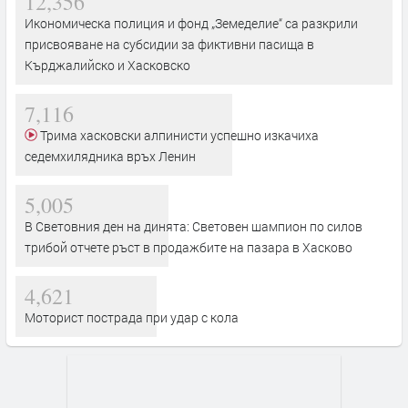
12,356
Икономическа полиция и фонд „Земеделие“ са разкрили
присвояване на субсидии за фиктивни пасища в
Кърджалийско и Хасковско
7,116
Трима хасковски алпинисти успешно изкачиха
седемхилядника връх Ленин
5,005
В Световния ден на динята: Световен шампион по силов
трибой отчете ръст в продажбите на пазара в Хасково
4,621
Моторист пострада при удар с кола