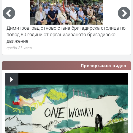
а
Димитровград отново стана бригадирска столица по
5
повод 80 години от организираното бригадирско
Х
движение
п
преди 23 часа
Препоръчано видео