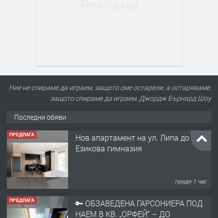
Ние не спираме да играем, защото сме остарели, а остаряваме,
защото спираме да играем. Джордж Бърнард Шоу
Последни обяви
ПРЕДЛАГА
Нов апартамент на ул. Липа до
Езикова гимназия
преди 1 час
ПРЕДЛАГА
🔑 ОБЗАВЕДЕНА ГАРСОНИЕРА ПОД
НАЕМ В КВ. „ОРФЕЙ“ – ДО