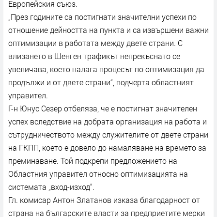
Европейския съюз.
„През годините са постигнати значителни успехи по
отношение дейността на пункта и са извършени важни
оптимизации в работата между двете страни. С
влизането в Шенген трафикът непрекъснато се
увеличава, което налага процесът по оптимизация да
продължи и от двете страни“, подчерта областният
управител.
Г-н Юнус Сезер отбеляза, че е постигнат значителен
успех вследствие на добрата организация на работа и
сътрудничеството между служителите от двете страни
на ГКПП, което е довело до намаляване на времето за
преминаване. Той подкрепи предложението на
Областния управител относно оптимизацията на
системата „вход-изход“.
Гл. комисар Антон Златанов изказа благодарност от
страна на българските власти за предприетите мерки