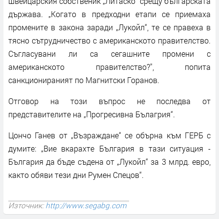
швейцарския собственик „Литаско“ срещу българската
държава. „Когато в предходни етапи се приемаха
промените в закона заради „Лукойл“, те се правеха в
тясно сътрудничество с американското правителство.
Съгласувани ли са сегашните промени с
американското правителство?", попита
санкционираният по Магнитски Горанов.
Отговор на този въпрос не последва от
представителите на „Прогресивна Бълагрия“.
Цончо Ганев от „Възраждане“ се обърна към ГЕРБ с
думите: „Вие вкарахте България в тази ситуация -
България да бъде съдена от „Лукойл“ за 3 млрд. евро,
както обяви тези дни Румен Спецов“.
Източник:
http://www.segabg.com