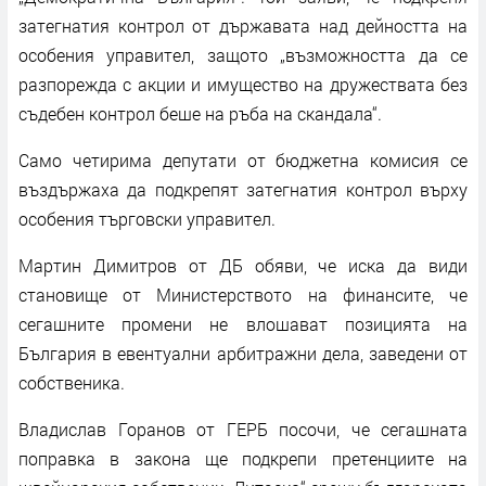
затегнатия контрол от държавата над дейността на
особения управител, защото „възможността да се
разпорежда с акции и имущество на дружествата без
съдебен контрол беше на ръба на скандала“.
Само четирима депутати от бюджетна комисия се
въздържаха да подкрепят затегнатия контрол върху
особения търговски управител.
Мартин Димитров от ДБ обяви, че иска да види
становище от Министерството на финансите, че
сегашните промени не влошават позицията на
България в евентуални арбитражни дела, заведени от
собственика.
Владислав Горанов от ГЕРБ посочи, че сегашната
поправка в закона ще подкрепи претенциите на