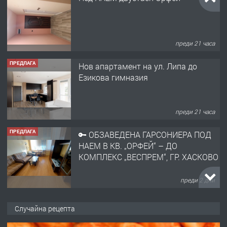
преди 21 часа
ПРЕДЛАГА
Нов апартамент на ул. Липа до
Езикова гимназия
преди 21 часа
ПРЕДЛАГА
🔑 ОБЗАВЕДЕНА ГАРСОНИЕРА ПОД
НАЕМ В КВ. „ОРФЕЙ“ – ДО
КОМПЛЕКС „ВЕСПРЕМ“, ГР. ХАСКОВО
преди 2 дни
ПРЕДЛАГА
НАПЪЛНО ОБЗАВЕДЕН И
Случайна рецепта
ОБОРУДВАН ТРИСТАЕН
АПАРТАМЕНТ В ЦЕНТЪРА НА ГР.