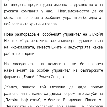
бе въведена преди година именно за дружествата на
руската компания у нас. Невъзможността да се
обжалват решенията особения управител бе една от
най-големите критики тогава.
Нова разпоредба е особеният управител на „Лукойл
Нефтохим“ да се отчита всеки месец пред министъра
на икономиката, инвестициите и индустрията каква
работа е свършил.
На заседанието на комисията не бе поканен
назначеният за особен управител на българските
фирми на „Лукойл“ Румен Спецов.
„Жалко, защото той можеше да даде повече
разяснения на какво се дължат огромните загуби на
„Лукойл Нефтохим“, отбеляза Владислав Панев от
„Демократична България“. Той заяви, че подкрепя