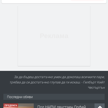
За да бъдеш достатъчно умен да докопаш всичките пари,
трябва да си достатъчно глупав да ги искаш. - Гилбърт Кийт
Честъртън
Последни обяви
ПРЕДЛАГА
Под НАЕМ двустаен Орфей