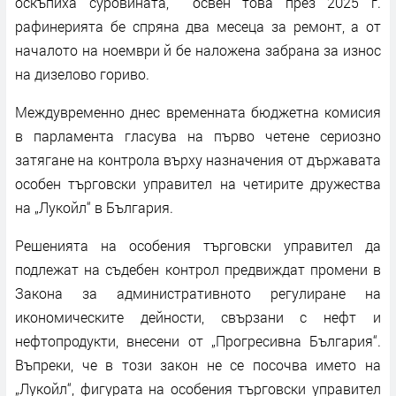
оскъпиха суровината, освен това през 2025 г.
рафинерията бе спряна два месеца за ремонт, а от
началото на ноември й бе наложена забрана за износ
на дизелово гориво.
Междувременно днес временната бюджетна комисия
в парламента гласува на първо четене сериозно
затягане на контрола върху назначения от държавата
особен търговски управител на четирите дружества
на „Лукойл“ в България.
Решенията на особения търговски управител да
подлежат на съдебен контрол предвиждат промени в
Закона за административното регулиране на
икономическите дейности, свързани с нефт и
нефтопродукти, внесени от „Прогресивна България“.
Въпреки, че в този закон не се посочва името на
„Лукойл“, фигурата на особения търговски управител