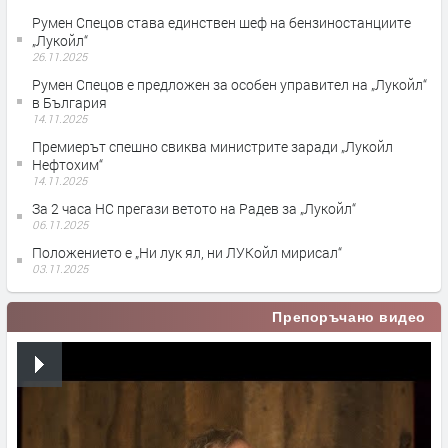
Румен Спецов става единствен шеф на бензиностанциите
„Лукойл“
26.11.2025
Румен Спецов е предложен за особен управител на „Лукойл“
в България
14.11.2025
Премиерът спешно свиква министрите заради „Лукойл
Нефтохим“
14.11.2025
За 2 часа НС прегази ветото на Радев за „Лукойл“
06.11.2025
Положението е „Ни лук ял, ни ЛУКойл мирисал“
03.11.2025
Препоръчано видео