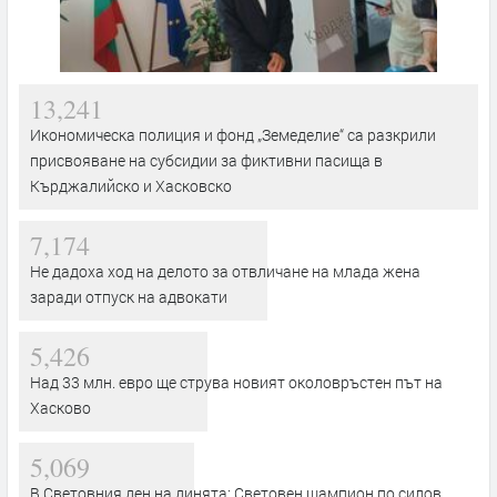
13,241
Икономическа полиция и фонд „Земеделие“ са разкрили
присвояване на субсидии за фиктивни пасища в
Кърджалийско и Хасковско
7,174
Не дадоха ход на делото за отвличане на млада жена
заради отпуск на адвокати
5,426
Над 33 млн. евро ще струва новият околовръстен път на
Хасково
5,069
В Световния ден на динята: Световен шампион по силов