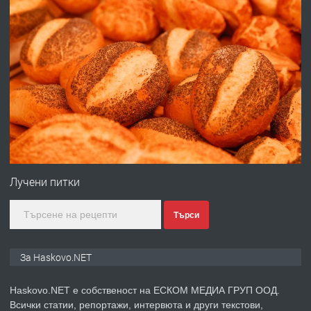
ХАСКОВО
преди 3 дни
ПРЕДЛАГА
Давам гараж под наем
преди 3 дни
ПРЕДЛАГА
№4120 Магазин/Офис под наем в кв.
Любен Каравелов, Хасково-близо до
Лучени питки
градската градина!
Търси
преди 3 дни
ПРЕДЛАГА
ПРОСТОРЕН ТРИСТАЕН
За Haskovo.NET
АПАРТАМЕНТ В НОВА СГРАДА КВ.
КУБА
Haskovo.NET е собственост на ЕСКОМ МЕДИА ГРУП ООД.
Всички статии, репортажи, интервюта и други текстови,
преди 4 дни