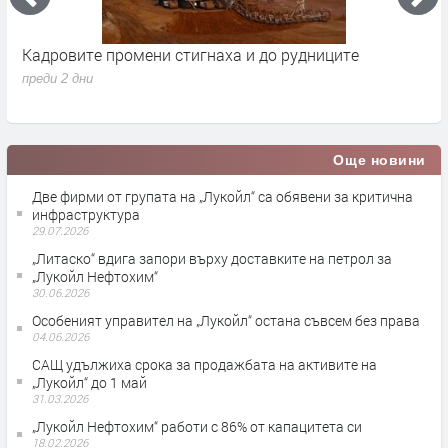
Кадровите промени стигнаха и до рудниците
П
1
преди 2 дни
п
Още новини
Две фирми от групата на „Лукойл“ са обявени за критична
инфраструктура
29.07.2026
„Литаско“ вдига запори върху доставките на петрол за
„Лукойл Нефтохим“
30.06.2026
Особеният управител на „Лукойл“ остана съвсем без права
04.06.2026
САЩ удължиха срока за продажбата на активите на
„Лукойл“ до 1 май
31.03.2026
„Лукойл Нефтохим“ работи с 86% от капацитета си
18.02.2026