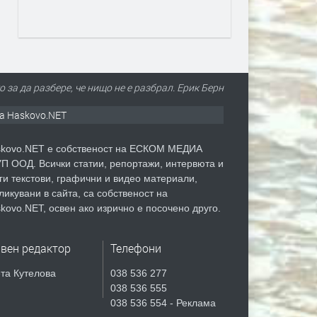
 за да разбере, че нищо не е разбрал. Ерик Берн
а Haskovo.NET
kovo.NET е собственост на ЕСКОМ МЕДИА
П ООД. Всички статии, репортажи, интервюта и
ги текстови, графични и видео материали,
ликувани в сайта, са собственост на
kovo.NET, освен ако изрично е посочено друго.
авен редактор
Телефони
та Кутелова
038 536 277
038 536 555
038 536 554 - Реклама