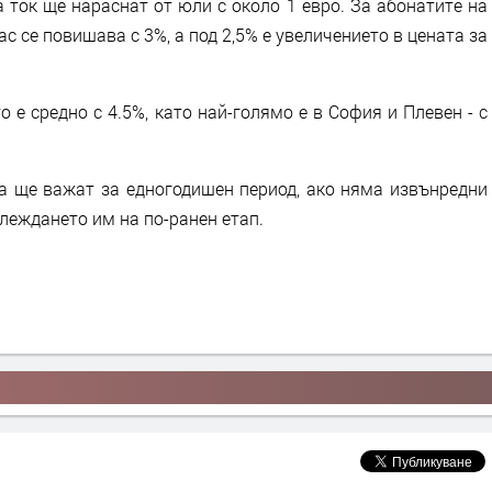
 ток ще нараснат от юли с около 1 евро. За абонатите на
ас се повишава с 3%, а под 2,5% е увеличението в цената за
 е средно с 4.5%, като най-голямо е в София и Плевен - с
та ще важат за едногодишен период, ако няма извънредни
леждането им на по-ранен етап.