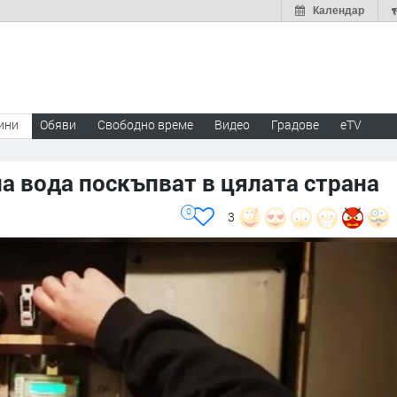
Календар
ини
Обяви
Свободно време
Видео
Градове
eTV
ла вода поскъпват в цялата страна
0
3