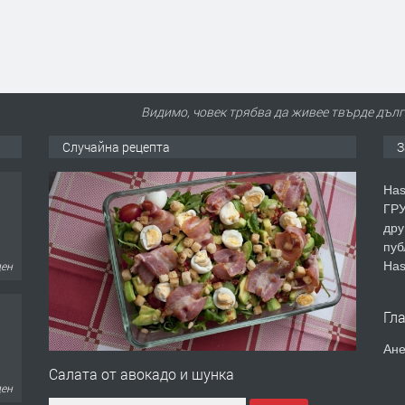
Видимо, човек трябва да живее твърде дълго
Случайна рецепта
З
Has
ГРУ
дру
пуб
Has
ден
Гл
Ане
Салата от авокадо и шунка
ден