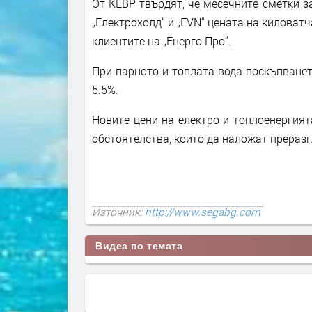
От КЕВР твърдят, че месечните сметки за
„Електрохолд“ и „EVN“ цената на киловатч
клиентите на „Енерго Про“.
При парното и топлата вода поскъпването
5.5%.
Новите цени на електро и топлоенергия
обстоятелства, които да наложат преразг
Източник:
http://www.segabg.com
Видеа по темата