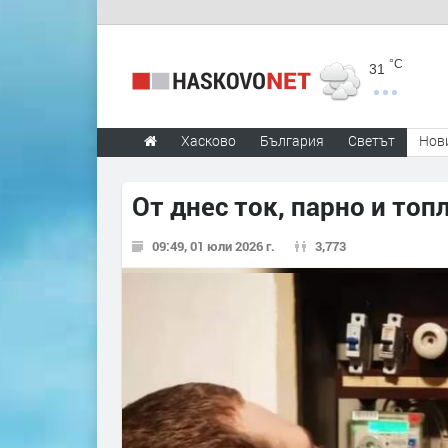
°C
31
Хасково
България
Светът
Нов
От днес ток, парно и топ
09:49, 01 юли 2026 г.
3,773