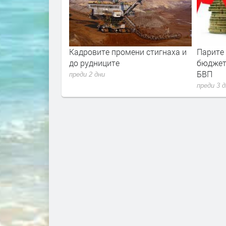
ла е скочила с
Кадровите промени стигнаха и
Парите
ец. И
до рудниците
бюджет
 расте
БВП
преди 2 дни
преди 3 