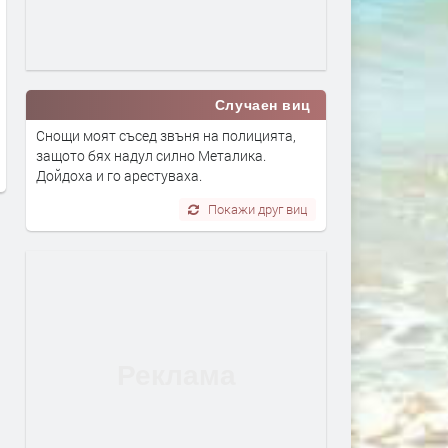
Вече може да се подават молби
Дигитално евро: портмон
Случаен виц
за личен фалит
е вече в нашия смартфон
Снощи моят съсед звъня на полицията,
преди 3 дни
преди 4 дни
защото бях надул силно Металика.
Дойдоха и го арестуваха.
Покажи друг виц