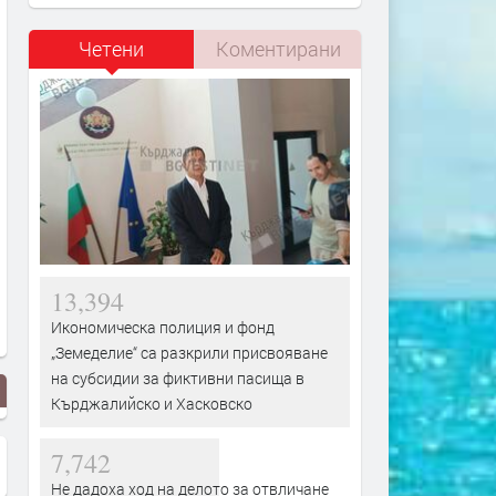
Четени
Коментирани
13,394
Икономическа полиция и фонд
„Земеделие“ са разкрили присвояване
на субсидии за фиктивни пасища в
Кърджалийско и Хасковско
7,742
Не дадоха ход на делото за отвличане