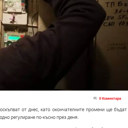
0 Коментара
поскъпват от днес, като окончателните промени ще бъдат
одно регулиране по-късно през деня.