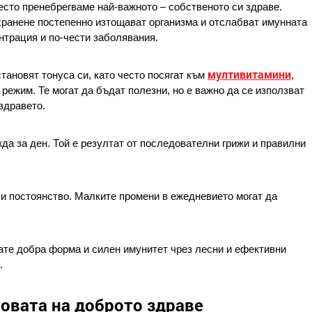
есто пренебрегваме най-важното – собственото си здраве. 
хранене постепенно изтощават организма и отслабват имунната 
нтрация и по-чести заболявания.
мултивитамини
тановят тонуса си, като често посягат към 
, 
режим. Те могат да бъдат полезни, но е важно да се използват 
здравето.
жда за ден. Той е резултат от последователни грижи и правилни 
и постоянство. Малките промени в ежедневието могат да 
ате добра форма и силен имунитет чрез лесни и ефективни 
.
новата на доброто здраве