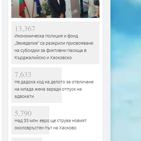
13,367
Икономическа полиция и фонд
„Земеделие“ са разкрили присвояване
на субсидии за фиктивни пасища в
Кърджалийско и Хасковско
7,633
Не дадоха ход на делото за отвличане
на млада жена заради отпуск на
адвокати
5,790
Над 33 млн. евро ще струва новият
околовръстен път на Хасково