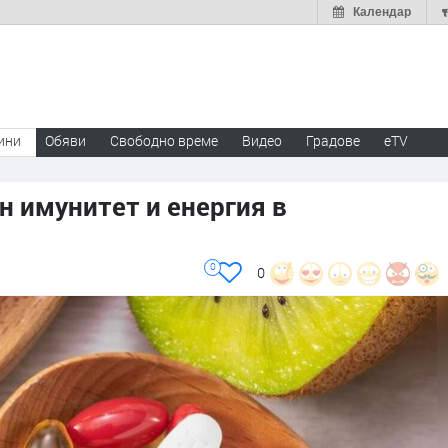
Календар
ини
Обяви
Свободно време
Видео
Градове
eTV
 имунитет и енергия в
0
0