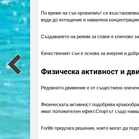
По време на сън организмът се възстановява
води до изтощение и намалена концентрация
Създаването на режим за спане е ключово за
Качественият сън е основа за енергия и добр
Физическа активност и дв
Редовното движение е от съществено значени
Физическата активност подобрява кръвообращ
имат положителен ефект.Спортът също намал
Forlife предлага решения, които могат да по