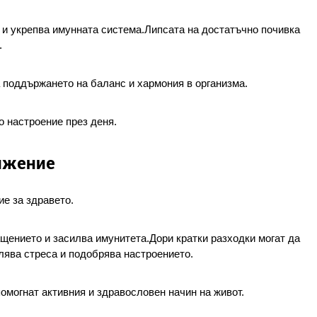
 и укрепва имунната система.Липсата на достатъчно почивка 
.
 поддържането на баланс и хармония в организма.
о настроение през деня.
ижение
е за здравето.
ението и засилва имунитета.Дори кратки разходки могат да 
ява стреса и подобрява настроението.
дпомогнат активния и здравословен начин на живот.