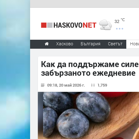
°C
32
Хасково
България
Светът
Нов
Как да поддържаме силен
забързаното ежедневие
09:18, 20 май 2026 г.
1,759