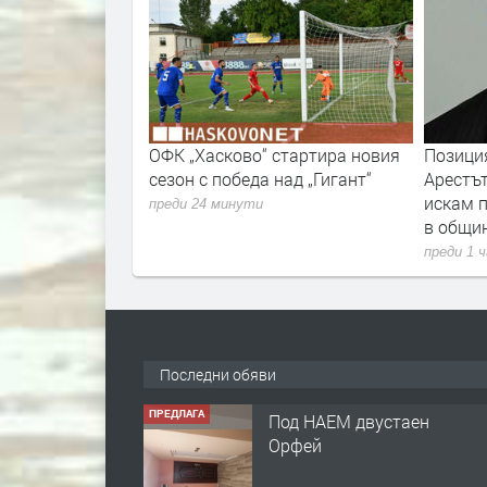
стартира новия
Позиция на Муса Чолак:
РИОСВ 
над „Гигант“
Арестът ми е по сценарий,
санкции
искам проверка за 3,3 млн. лева
юли
в община Минерални бани
преди 1 
преди 1 час
Последни обяви
ПРЕДЛАГА
Нов апартамент на ул.
Липа до Езикова
гимназия