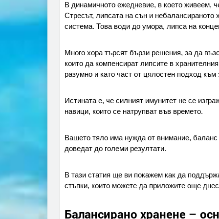
В динамичното ежедневие, в което живеем, ч
Стресът, липсата на сън и небалансираното 
система. Това води до умора, липса на конце
Много хора търсят бързи решения, за да възс
които да компенсират липсите в хранителния 
разумно и като част от цялостен подход към 
Истината е, че силният имунитет не се изгра
навици, които се натрупват във времето.
Вашето тяло има нужда от внимание, баланс 
доведат до големи резултати.
В тази статия ще ви покажем как да поддърж
стъпки, които можете да приложите още днес
Балансирано хранене – ос