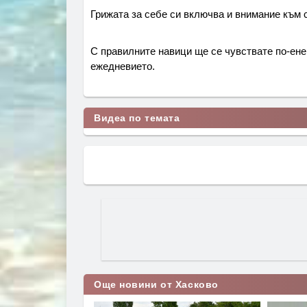
Грижата за себе си включва и внимание към с
С правилните навици ще се чувствате по-енер
ежедневието.
Видеа по темата
Още новини от Хасково