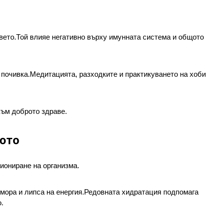
вето.Той влияе негативно върху имунната система и общото 
 почивка.Медитацията, разходките и практикуването на хоби 
към доброто здраве.
лото
иониране на организма.
мора и липса на енергия.Редовната хидратация подпомага 
.