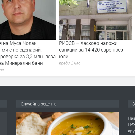
– Хасково наложи
Части от „Младежки хълм“,
 за 14 420 евро през
„Хисаря“, „Тракийски“ и
„Македонски“ са без вода
заради авария
час
преди 2 часа
Случайна рецепта
З
Has
ГРУ
дру