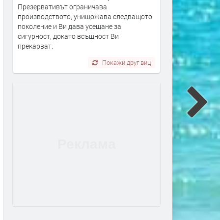
Презервативът ограничава
производството, унищожава следващото
поколение и Ви дава усещане за
сигурност, докато всъщност Ви
прекарват.
Покажи друг виц