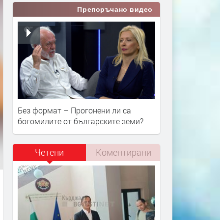
Препоръчано видео
Без формат – Прогонени ли са
богомилите от българските земи?
Четени
Коментирани