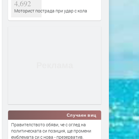
4,692
Моторист пострада при удар с кола
Случаен виц
Правителството обяви, че с оглед на
политическата си позиция, ще промени
емблемата си с нова - презерватив.