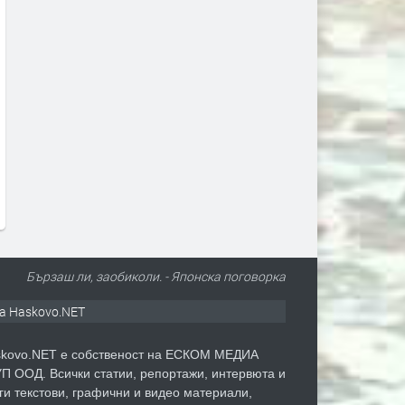
Обявиха екстремен риск от
Почина председателят на
пожари в област Хасково от 7
Хасково и читалищен дее
до 11 август
Славейко Андонов
преди 2 часа
преди 3 часа
Бързаш ли, заобиколи. - Японска поговорка
а Haskovo.NET
kovo.NET е собственост на ЕСКОМ МЕДИА
П ООД. Всички статии, репортажи, интервюта и
ги текстови, графични и видео материали,