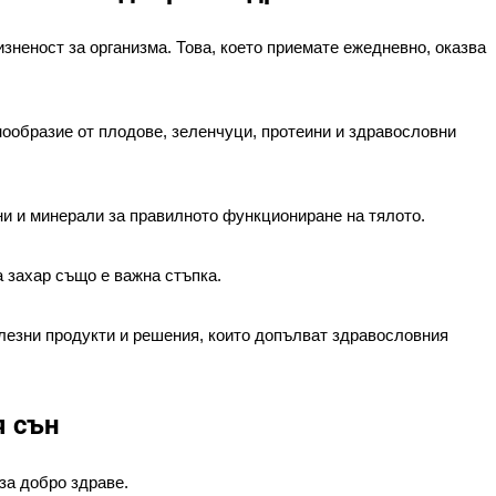
изненост за организма. Това, което приемате ежедневно, оказва 
образие от плодове, зеленчуци, протеини и здравословни 
ни и минерали за правилното функциониране на тялото.
 захар също е важна стъпка.
олезни продукти и решения, които допълват здравословния 
я сън
за добро здраве.