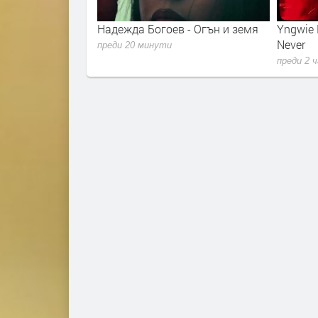
Надежда Богоев - Огън и земя
Yngwie Malmsteen - N
Never
преди 20 минути
преди 2 часа