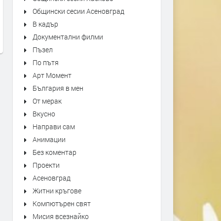
Общински сесии Асеновград
HELP FALLING IN
Billie Eilish – Silence Pain
Ivo Di
В кадър
преди 1 ден
преди 1
Документални филми
Пъзел
По пътя
Арт Момент
България в мен
От мерак
Вкусно
Направи сам
Анимации
Без коментар
Проекти
Асеновград
Житни кръгове
Компютърен свят
Мисия всезнайко