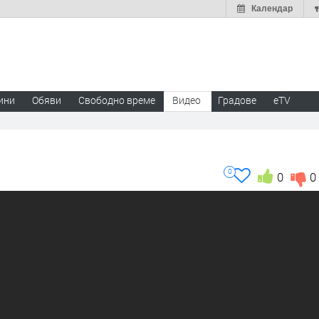
Календар
ини
Обяви
Свободно време
Видео
Градове
eTV
0
0
0