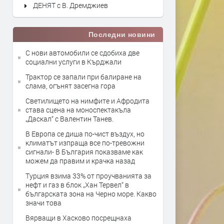
ДЕНЯТ с В. Дремджиев
Последни новини
С нови автомобили се сдобиха две
социални услуги в Кърджали
Трактор се запали при балиране на
слама, огънят засегна гора
Светилището на нимфите и Афродита
става сцена на моноспектакъла
„Даскал“ с Валентин Танев.
В Европа се диша по-чист въздух, но
климатът изпраща все по-тревожни
сигнали- В България показваме как
можем да правим и крачка назад
Турция взима 33% от проучванията за
нефт и газ в блок „Хан Тервел“ в
българската зона на Черно море. Какво
значи това
Вярващи в Хасково посрещнаха