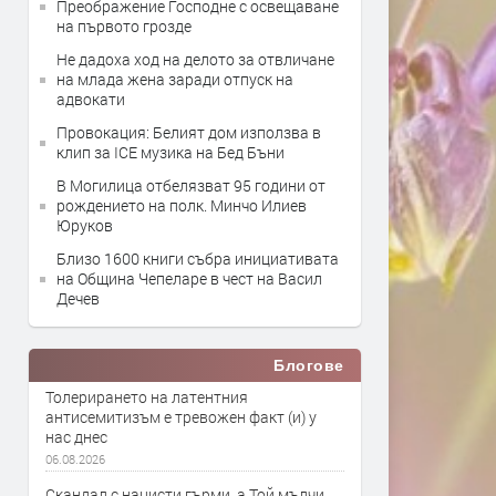
Преображение Господне с освещаване
на първото грозде
Не дадоха ход на делото за отвличане
на млада жена заради отпуск на
адвокати
Провокация: Белият дом използва в
клип за ICE музика на Бед Бъни
В Могилица отбелязват 95 години от
рождението на полк. Минчо Илиев
Юруков
Близо 1600 книги събра инициативата
на Община Чепеларе в чест на Васил
Дечев
Блогове
Толерирането на латентния
антисемитизъм е тревожен факт (и) у
нас днес
06.08.2026
Скандал с нацисти гърми, а Той мълчи