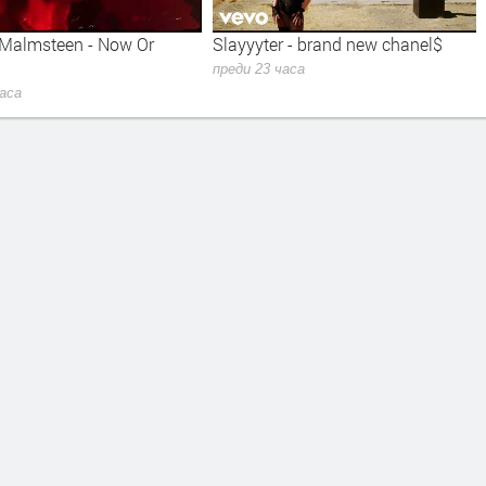
ow Or
Slayyyter - brand new chanel$
UB40 - CAN'T 
LOVE
преди 23 часа
преди 1 ден