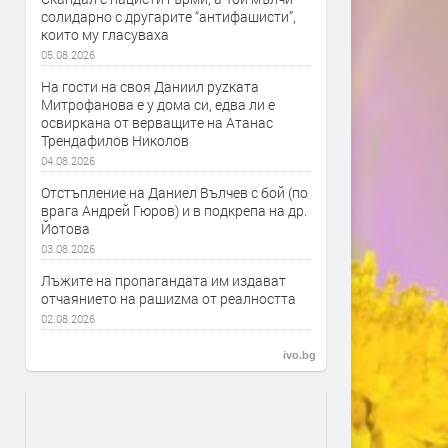
солидарно с другарите “антифашисти”,
които му гласуваха
05.08.2026
На гости на своя Даниил руzката
Митрофанова е у дома си, едва ли е
освиркана от верващите на Атанас
Трендафилов Николов
04.08.2026
Отстъпление на Даниел Вълчев с бой (по
врага Андрей Гюров) и в подкрепа на др.
Йотова
03.08.2026
Лъжите на пропагандата им издават
отчаянието на рашиzма от реалността
02.08.2026
ivo.bg