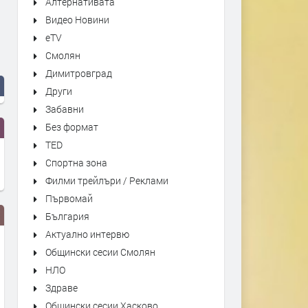
Алтернативата
Видео Новини
eTV
Смолян
Димитровград
Други
Забавни
Без формат
TED
Спортна зона
Филми трейлъри / Реклами
Първомай
България
Актуално интервю
Общински сесии Смолян
НЛО
Здраве
Общински сесии Хасково