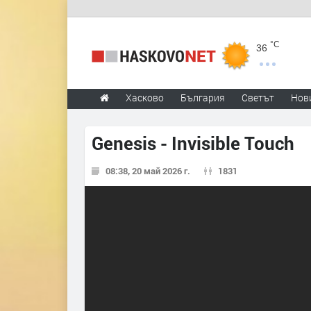
°C
36
Хасково
България
Светът
Нов
Genesis - Invisible Touch
08:38, 20 май 2026 г.
1831