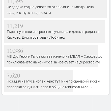
11,395
Не дадоха ход на делото за отвличане на млада жена
заради отпуск на адвокати
11,219
Търсят учители и персонал в училища и детска градина в
Хасково, Димитровград и Любимец
10,386
МЗ: Д-р Георги Гелов остава начело на МБАЛ – Хасково до
приключването на конкурса за нов съвет на директорите
7,620
Позиция на Муса Чолак: Арестът ми е по сценарий, искам
проверка за 3,3 млн. лева в община Минерални бани