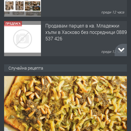
преди 12 часа
ПРЕДЛАГА
Продавам парцел в кв. Младежки
хълм в Хасково без посредници 0889
537 426
преди 12 часа
ПРЕДЛАГА
Давам обзаведено жилище за жена
Случайна рецепта
без брокери 0889 537 426
преди 12 часа
ПРЕДЛАГА
Под НАЕМ двустаен Орфей
преди 3 дни