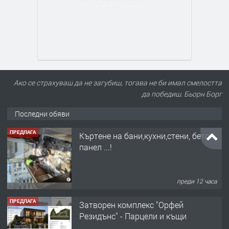
Ако се страхуваш да не загубиш, тогава не би имал смелостта
да победиш. Бьорн Борг
Последни обяви
ПРЕДЛАГА
Къртене на бани,кухни,стени, бетон,
панел ...!
преди 12 часа
ПРЕДЛАГА
Затворен комплекс "Орфей
Резидънс" - Парцели и къщи