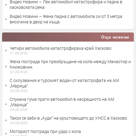
Видео Новини – Лек автомобил катастрофира и падна в
хасковската река
Видео Новини – Жена падна с автомобила си от 3 метра
височина в двор на къща
Още новини
Четири автомобила катастрофираха край Хасково
07.08.2026
Жена пострада при преобръщане на кола между Манастир и
Книжовник
07.08.2026
С охлузвания е турският водач от катастрофата на АМ
„Марица“
05.08.2026
Спукана гума прати автомобил в насрещното на АМ
„Марица“
04.08.2026
Такси се заби в „Ауди“ на кръстовището до УНСС в Хасково
04.08.2026
Моторист пострада при удар с кола