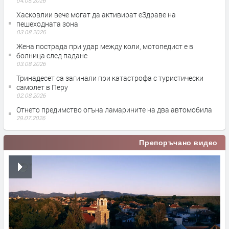
04.08.2026
Хасковлии вече могат да активират еЗдраве на
пешеходната зона
03.08.2026
Жена пострада при удар между коли, мотопедист е в
болница след падане
03.08.2026
Тринадесет са загинали при катастрофа с туристически
самолет в Перу
02.08.2026
Отнето предимство огъна ламарините на два автомобила
29.07.2026
Препоръчано видео