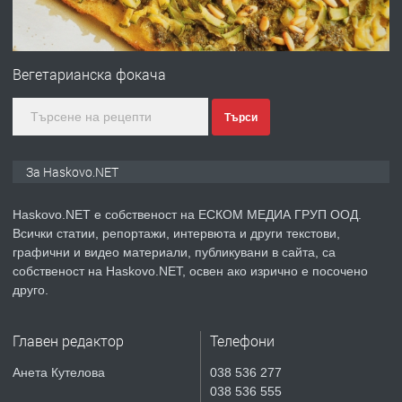
ПРЕДЛАГА
Нов апартамент на ул. Липа до
Езикова гимназия
Вегетарианска фокача
Търси
преди 3 дни
ПРЕДЛАГА
🔑 ОБЗАВЕДЕНА ГАРСОНИЕРА ПОД
За Haskovo.NET
НАЕМ В КВ. „ОРФЕЙ“ – ДО
КОМПЛЕКС „ВЕСПРЕМ“, ГР. ХАСКОВО
Haskovo.NET е собственост на ЕСКОМ МЕДИА ГРУП ООД.
Всички статии, репортажи, интервюта и други текстови,
преди 4 дни
графични и видео материали, публикувани в сайта, са
собственост на Haskovo.NET, освен ако изрично е посочено
ПРЕДЛАГА
НАПЪЛНО ОБЗАВЕДЕН И
друго.
ОБОРУДВАН ТРИСТАЕН
АПАРТАМЕНТ В ЦЕНТЪРА НА ГР.
Главен редактор
Телефони
ХАСКОВО
преди 5 дни
Анета Кутелова
038 536 277
038 536 555
ПРЕДЛАГА