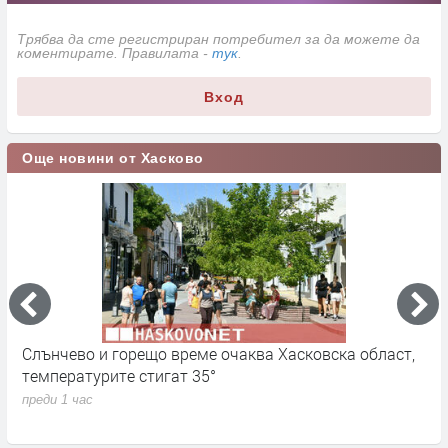
Трябва да сте регистриран потребител за да можете да
коментирате. Правилата -
тук
.
Вход
Още новини от Хасково
Слънчево и горещо време очаква Хасковска област,
В
температурите стигат 35°
о
М
преди 1 час
п