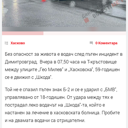
Хасково
0 Коментара
Без опасност за живота е водач след пътен инцидент в
Димитровград, Вчера в 07,50 часа на Т-кръстовище
между улиците „Гео Милев“ и „Хасковска“, 59-годишен
се е движил с „Шкода“.
Той не е спазил пътен знак Б-2 и се е ударил с „БМВ“,
управлявано от 18-годишен. От удара между тях е
пострадал леко водачът на „Шкода“-та, който е
настанен за лечение в хасковската болница. Пробите
и на двамата водачи са отрицателни.