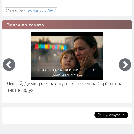
Източник:
Haskovo.NET
Видеа по темата
Дишай, Димитровград пуснаха песен за борбата за
К
чист въздух
б