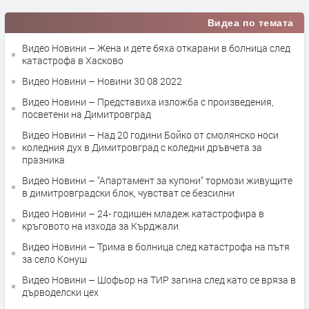
Видеа по темата
Видео Новини – Жена и дете бяха откарани в болница след
катастрофа в Хасково
Видео Новини – Новини 30 08 2022
Видео Новини – Представиха изложба с произведения,
посветени на Димитровград
Видео Новини – Над 20 години Бойко от смолянско носи
коледния дух в Димитровград с коледни дръвчета за
празника
Видео Новини – "Апартамент за купони" тормози живущите
в димитровградски блок, чувстват се безсилни
Видео Новини – 24- годишен младеж катастрофира в
кръговото на изхода за Кърджали
Видео Новини – Трима в болница след катастрофа на пътя
за село Конуш
Видео Новини – Шофьор на ТИР загина след като се вряза в
дърводелски цех