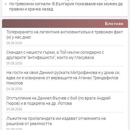
по-тревожни сигнали- В България показваме как можем да
правим и крачка назад
Блогове
Толерирането на латентния антисемитизъм е тревожен факт
(и) у нас днес
06.08.2026
Скандал с нацисти гърми, а Той мълчи солидарно с
другарите “антифашисти”, които му гласуваха
05.08.2026
На гости на своя Даниил руzката Митрофанова е у дома си,
едва ли е освиркана от верващите на Атанас Трендафилов
Николов
04.08.2026
Отстъпление на Даниел Вълчев с бой (по врага Андрей
Гюров) и в подкрепа на др. Йотова
03.08.2026
Лъжите на пропагандата им издават отчаянието на
рашиzма от реалността
02.08.2026