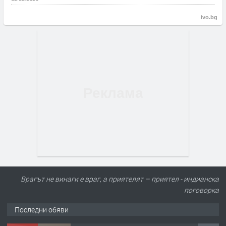
ivo.bg
Врагът не винаги е враг, а приятелят – приятел - индианска
поговорка
Последни обяви