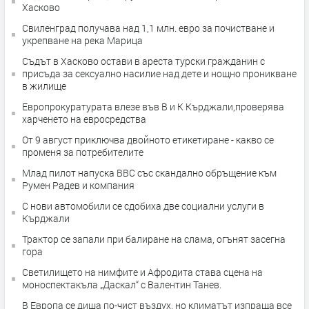
Хасково
Свиленград получава над 1,1 млн. евро за почистване и
укрепване на река Марица
Съдът в Хасково остави в ареста турски гражданин с
присъда за сексуално насилие над дете и нощно проникване
в жилище
Европрокуратурата влезе във В и К Кърджали,проверява
харченето на евросредства
От 9 август приключва двойното етикетиране - какво се
променя за потребителите
Млад пилот напуска ВВС със скандално обръщение към
Румен Радев и компания
С нови автомобили се сдобиха две социални услуги в
Кърджали
Трактор се запали при балиране на слама, огънят засегна
гора
Светилището на нимфите и Афродита става сцена на
моноспектакъла „Даскал“ с Валентин Танев.
В Европа се диша по-чист въздух, но климатът изпраща все