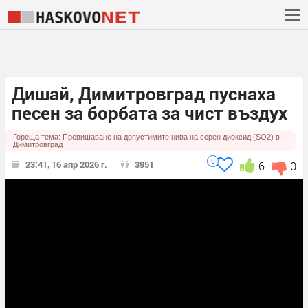
Дишай, Димитровград пуснаха
песен за борбата за чист въздух
Гореща тема:
Превишаване на допустимите нива на серен диоксид (SO2) в
Димитровград
0
23:41, 16 апр 2026 г.
3951
6
0