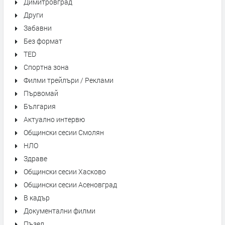
Димитровград
Други
Забавни
Без формат
TED
Спортна зона
Филми трейлъри / Реклами
Първомай
България
Актуално интервю
Общински сесии Смолян
НЛО
Здраве
Общински сесии Хасково
Общински сесии Асеновград
В кадър
Документални филми
Пъзел