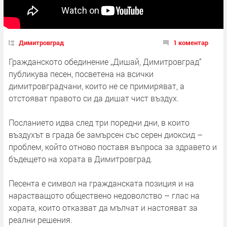
Димитровград
1 коментар
Гражданското обединение „Дишай, Димитровград“
публикува песен, посветена на всички
димитровградчани, които не се примиряват, а
отстояват правото си да дишат чист въздух.
Посланието идва след три поредни дни, в които
въздухът в града бе замърсен със серен диоксид –
проблем, който отново поставя въпроса за здравето и
бъдещето на хората в Димитровград.
Песента е символ на гражданската позиция и на
нарастващото обществено недоволство – глас на
хората, които отказват да мълчат и настояват за
реални решения.