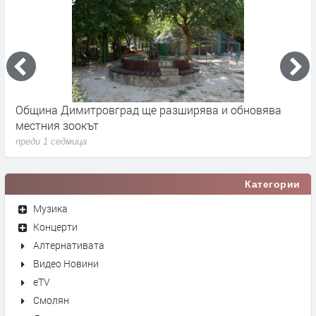
 -
Община Димитровград ще разширява и обновява
Б
местния зоокът
п
преди 1 седмица
п
Категории
Музика
Концерти
Алтернативата
Видео Новини
eTV
Смолян