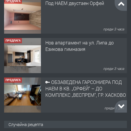
ПРЕДЛАГА
Под НАЕМ двустаен Орфей
преди 3 часа
ПРЕДЛАГА
Нов апартамент на ул. Липа до
Езикова гимназия
преди 3 часа
ПРЕДЛАГА
🔑 ОБЗАВЕДЕНА ГАРСОНИЕРА ПОД
НАЕМ В КВ. „ОРФЕЙ“ – ДО
КОМПЛЕКС „ВЕСПРЕМ“, ГР. ХАСКОВО
преди 1 ден
ПРЕДЛАГА
НАПЪЛНО ОБЗАВЕДЕН И
Случайна рецепта
ОБОРУДВАН ТРИСТАЕН