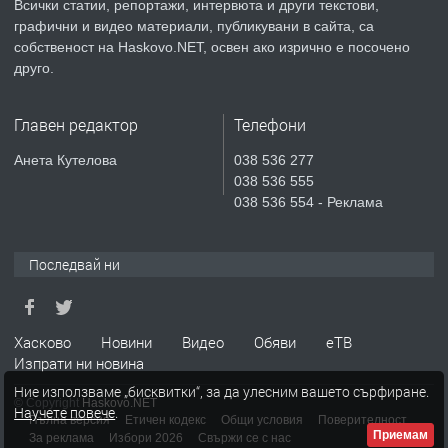
Всички статии, репортажи, интервюта и други текстови,
преди 3 дни
графични и видео материали, публикувани в сайта, са
собственост на Haskovo.NET, освен ако изрично е посочено
ПРЕДЛАГА
Продавам парцел в гр. Хасково кв.
друго.
Хисаря до ток, вода,канализация,
асфалт 0889 537 426
Главен редактор
Телефони
преди 3 дни
Анета Кутелова
038 536 277
038 536 555
ПРЕДЛАГА
СГЛОБЯВАНЕ НА МЕБЕЛИ.
038 536 554 - Реклама
Последвай ни
преди 3 дни
ПРЕДЛАГА
№4119 Едностаен обзаведен
Хасково
Новини
Видео
Обяви
еТВ
апартамент под наем в кв.
Изпрати ни новина
Училищни, гр. Хасково.
Ние използваме „бисквитки“, за да улесним вашето сърфиране.
© Copyright
Haskovo.NET
Научете повече
.
преди 3 дни
Пълна версия
Етичен кодекс
Общи условия
Поверителност
Приемам
За реклама
Избори 2026
Свържи се с нас