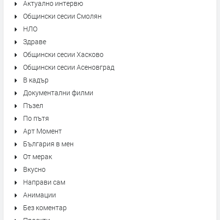
Актуално интервю
Общински сесии Смолян
НЛО
Здраве
Общински сесии Хасково
Общински сесии Асеновград
В кадър
Документални филми
Пъзел
По пътя
Арт Момент
България в мен
От мерак
Вкусно
Направи сам
Анимации
Без коментар