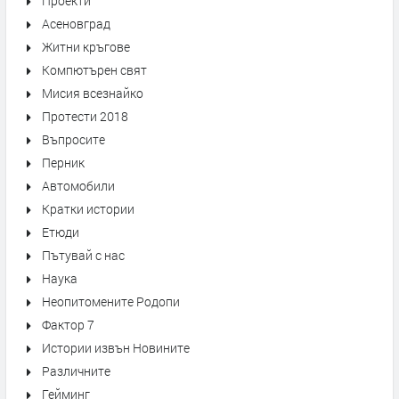
Проекти
Асеновград
Житни кръгове
Компютърен свят
Мисия всезнайко
Протести 2018
Въпросите
Перник
Автомобили
Кратки истории
Етюди
Пътувай с нас
Наука
Неопитомените Родопи
Фактор 7
Истории извън Новините
Различните
Гейминг