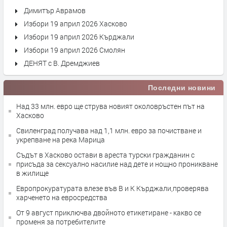
Димитър Аврамов
Избори 19 април 2026 Хасково
Избори 19 април 2026 Кърджали
Избори 19 април 2026 Смолян
ДЕНЯТ с В. Дремджиев
Последни новини
Над 33 млн. евро ще струва новият околовръстен път на
Хасково
Свиленград получава над 1,1 млн. евро за почистване и
укрепване на река Марица
Съдът в Хасково остави в ареста турски гражданин с
присъда за сексуално насилие над дете и нощно проникване
в жилище
Европрокуратурата влезе във В и К Кърджали,проверява
харченето на евросредства
От 9 август приключва двойното етикетиране - какво се
променя за потребителите