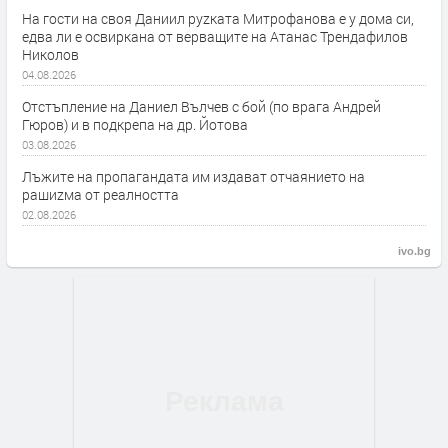
На гости на своя Даниил руzката Митрофанова е у дома си,
едва ли е освиркана от верващите на Атанас Трендафилов
Николов
04.08.2026
Отстъпление на Даниел Вълчев с бой (по врага Андрей
Гюров) и в подкрепа на др. Йотова
03.08.2026
Лъжите на пропагандата им издават отчаянието на
рашиzма от реалността
02.08.2026
ivo.bg