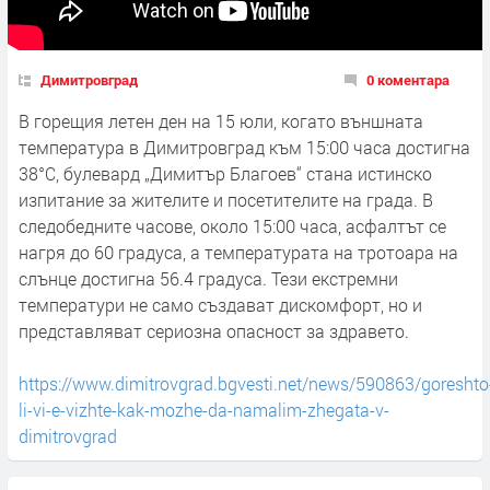
Димитровград
0 коментара
В горещия летен ден на 15 юли, когато външната
температура в Димитровград към 15:00 часа достигна
38°C, булевард „Димитър Благоев“ стана истинско
изпитание за жителите и посетителите на града. В
следобедните часове, около 15:00 часа, асфалтът се
нагря до 60 градуса, а температурата на тротоара на
слънце достигна 56.4 градуса. Тези екстремни
температури не само създават дискомфорт, но и
представляват сериозна опасност за здравето.
https://www.dimitrovgrad.bgvesti.net/news/590863/goreshto
li-vi-e-vizhte-kak-mozhe-da-namalim-zhegata-v-
dimitrovgrad