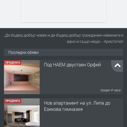
Да бъдеш добър човек и да бъдеш добър гражданин невинаги е
едно и също нещо. - Аристотел
Последни обяви
ПРЕДЛАГА
Под НАЕМ двустаен Орфей
преди 4 часа
ПРЕДЛАГА
Нов апартамент на ул. Липа до
Езикова гимназия