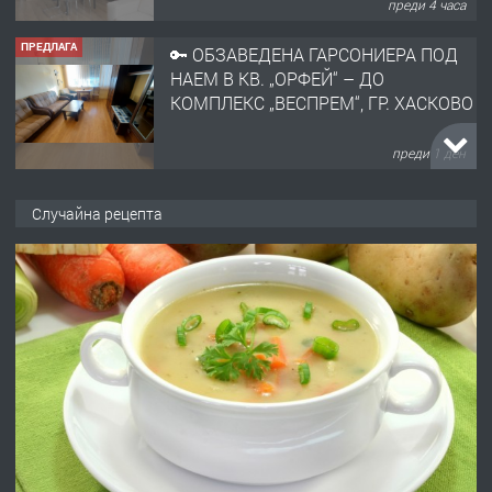
преди 4 часа
ПРЕДЛАГА
🔑 ОБЗАВЕДЕНА ГАРСОНИЕРА ПОД
НАЕМ В КВ. „ОРФЕЙ“ – ДО
КОМПЛЕКС „ВЕСПРЕМ“, ГР. ХАСКОВО
преди 1 ден
ПРЕДЛАГА
НАПЪЛНО ОБЗАВЕДЕН И
Случайна рецепта
ОБОРУДВАН ТРИСТАЕН
АПАРТАМЕНТ В ЦЕНТЪРА НА ГР.
ХАСКОВО
преди 2 дни
ПРЕДЛАГА
Давам гараж под наем
преди 2 дни
ПРЕДЛАГА