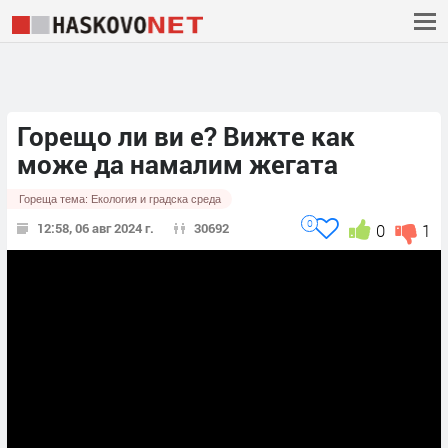
Горещо ли ви е? Вижте как
може да намалим жегата
Гореща тема:
Екология и градска среда
0
12:58, 06 авг 2024 г.
30692
0
1