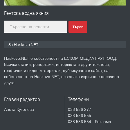
№4120 Магазин/Офис под наем в кв.
Любен Каравелов, Хасково-близо до
Гентска водна яхния
градската градина!
Търси
преди 2 дни
ПРЕДЛАГА
ПРОСТОРЕН ТРИСТАЕН
За Haskovo.NET
АПАРТАМЕНТ В НОВА СГРАДА КВ.
КУБА
Haskovo.NET е собственост на ЕСКОМ МЕДИА ГРУП ООД.
Всички статии, репортажи, интервюта и други текстови,
преди 3 дни
графични и видео материали, публикувани в сайта, са
собственост на Haskovo.NET, освен ако изрично е посочено
ПРЕДЛАГА
Продавам парцел в гр. Хасково кв.
друго.
Хисаря до ток, вода,канализация,
асфалт 0889 537 426
Главен редактор
Телефони
преди 3 дни
Анета Кутелова
038 536 277
038 536 555
ПРЕДЛАГА
СГЛОБЯВАНЕ НА МЕБЕЛИ.
038 536 554 - Реклама