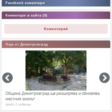
Facebook коментари
Коментари в сайта (0)
Коментирай
Още от Димитровград
 -
Община Димитровград ще разширява и обновява
Б
местния зоокът
п
преди 1 седмица
п