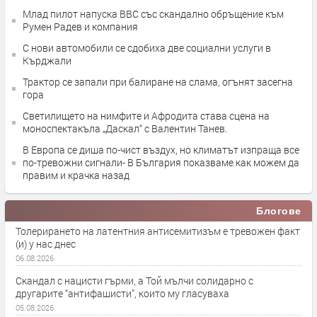
Млад пилот напуска ВВС със скандално обръщение към
Румен Радев и компания
С нови автомобили се сдобиха две социални услуги в
Кърджали
Трактор се запали при балиране на слама, огънят засегна
гора
Светилището на нимфите и Афродита става сцена на
моноспектакъла „Даскал“ с Валентин Танев.
В Европа се диша по-чист въздух, но климатът изпраща все
по-тревожни сигнали- В България показваме как можем да
правим и крачка назад
Блогове
Толерирането на латентния антисемитизъм е тревожен факт
(и) у нас днес
06.08.2026
Скандал с нацисти гърми, а Той мълчи солидарно с
другарите “антифашисти”, които му гласуваха
05.08.2026