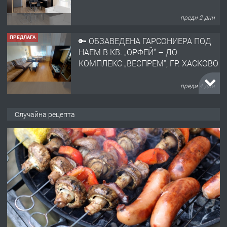
преди 2 дни
ПРЕДЛАГА
🔑 ОБЗАВЕДЕНА ГАРСОНИЕРА ПОД
НАЕМ В КВ. „ОРФЕЙ“ – ДО
КОМПЛЕКС „ВЕСПРЕМ“, ГР. ХАСКОВО
преди 4 дни
ПРЕДЛАГА
НАПЪЛНО ОБЗАВЕДЕН И
Случайна рецепта
ОБОРУДВАН ТРИСТАЕН
АПАРТАМЕНТ В ЦЕНТЪРА НА ГР.
ХАСКОВО
преди 4 дни
ПРЕДЛАГА
Давам гараж под наем
преди 5 дни