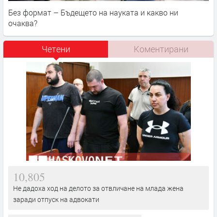
Без формат – Бъдещето на науката и какво ни
очаква?
Четени
Коментирани
10,805
Не дадоха ход на делото за отвличане на млада жена
заради отпуск на адвокати