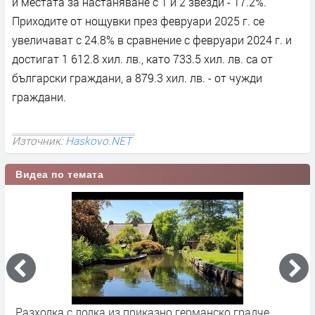
и местата за настаняване с 1 и 2 звезди - 17.2%.
Приходите от нощувки през февруари 2025 г. се
увеличават с 24.8% в сравнение с февруари 2024 г. и
достигат 1 612.8 хил. лв., като 733.5 хил. лв. са от
български граждани, а 879.3 хил. лв. - от чужди
граждани.
Източник:
Haskovo.NET
Видеа по темата
Разходка с лодка из приказно германско градче
П