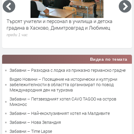
Търсят учители и персонал в училища и детска
П
градина в Хасково, Димитровград и Любимец
у
преди 1 час
п
Видеа по темата
Забавни – Разходка с лодка из приказно германско градче
Видео Новини – Посещение на исторически и културни
забележителности в областта организират по повод
Международния ден на туризма
Забавни – Петзвездният хотел CAVO TAGOO на остров
Миконос
Забавни – Най-ексклузивният хотел на Малдивите
Забавни – Нова Зеландия
Забавни – Time Lapse