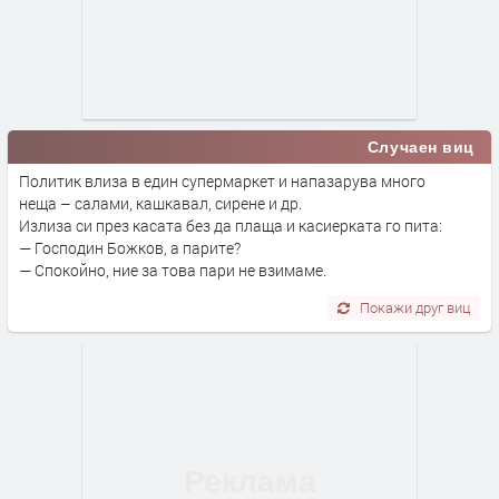
Случаен виц
Политик влиза в един супермаркет и напазарува много
неща – салами, кашкавал, сирене и др.
Излиза си през касата без да плаща и касиерката го пита:
— Господин Божков, а парите?
— Спокойно, ние за това пари не взимаме.
Покажи друг виц