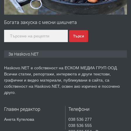
ПРЕДЛАГА
№4120 Магазин/Офис под наем в кв.
Любен Каравелов, Хасково-близо до
Богата закуска с месни шишчета
градската градина!
Търси
преди 5 дни
ПРЕДЛАГА
ПРОСТОРЕН ТРИСТАЕН
За Haskovo.NET
АПАРТАМЕНТ В НОВА СГРАДА КВ.
КУБА
Haskovo.NET е собственост на ЕСКОМ МЕДИА ГРУП ООД.
Всички статии, репортажи, интервюта и други текстови,
преди 5 дни
графични и видео материали, публикувани в сайта, са
собственост на Haskovo.NET, освен ако изрично е посочено
ПРЕДЛАГА
Продавам парцел в гр. Хасково кв.
друго.
Хисаря до ток, вода,канализация,
асфалт 0889 537 426
Главен редактор
Телефони
преди 5 дни
Анета Кутелова
038 536 277
038 536 555
ПРЕДЛАГА
СГЛОБЯВАНЕ НА МЕБЕЛИ.