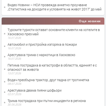
Видео Новини – НСИ провежда анкетно проучване
„Статистика на доходите и условията на живот 2017“ до май
Още новини
Турските туристи остават основните клиенти на хотелите в
Хасковско през май
16.07.2026
Автомобил и пристройка изгоряха в пожари
16.07.2026
Арестуваха трима с наркотици в Хасковско
16.07.2026
Петима пострадаха в катастрофи в областта, единият е с
опасност за живота
13.07.2026
Водач преобърна трактор, друг падна от тротинетка
08.07.2026
Арестуваха двама пияни шофьори
02.07.2026
Трима пострадаха при пътни инциденти в региона
30.06.2026