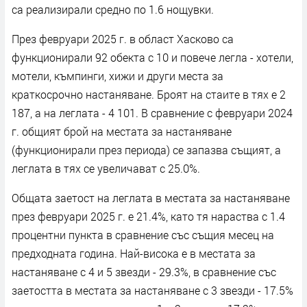
са реализирали средно по 1.6 нощувки.
През февруари 2025 г. в област Хасково са
функционирали 92 обекта с 10 и повече легла - хотели,
мотели, къмпинги, хижи и други места за
краткосрочно настаняване. Броят на стаите в тях е 2
187, а на леглата - 4 101. В сравнение с февруари 2024
г. общият брой на местата за настаняване
(функционирали през периода) се запазва същият, а
леглата в тях се увеличават с 25.0%.
Общата заетост на леглата в местата за настаняване
през февруари 2025 г. е 21.4%, като тя нараства с 1.4
процентни пункта в сравнение със същия месец на
предходната година. Най-висока e в местата за
настаняване с 4 и 5 звезди - 29.3%, в сравнение със
заетостта в местата за настаняване с 3 звезди - 17.5%