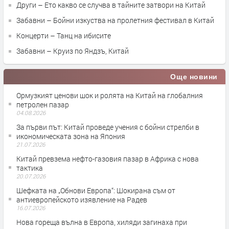
Други – Ето какво се случва в тайните затвори на Китай
Забавни – Бойни изкуства на пролетния фестивал в Китай
Концерти – Танц на ибисите
Забавни – Круиз по Яндзъ, Китай
Още новини
Ормузкият ценови шок и ролята на Китай на глобалния
петролен пазар
04.08.2026
За първи път: Китай проведе учения с бойни стрелби в
икономическата зона на Япония
21.07.2026
Китай превзема нефто-газовия пазар в Африка с нова
тактика
20.07.2026
Шефката на „Обнови Европа“: Шокирана съм от
антиевропейското изявление на Радев
16.07.2026
Нова гореща вълна в Европа, хиляди загинаха при