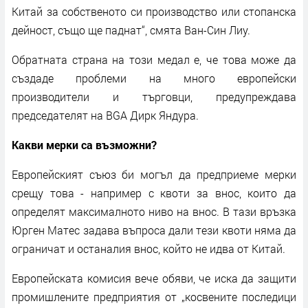
Китай за собственото си производство или стопанска
дейност, също ще паднат“, смята Ван-Син Лиу.
Обратната страна на този медал е, че това може да
създаде проблеми на много европейски
производители и търговци, предупреждава
председателят на BGA Дирк Яндура.
Какви мерки са възможни?
Европейският съюз би могъл да предприеме мерки
срещу това - например с квоти за внос, които да
определят максималното ниво на внос. В тази връзка
Юрген Матес задава въпроса дали тези квоти няма да
ограничат и останалия внос, който не идва от Китай.
Европейската комисия вече обяви, че иска да защити
промишлените предприятия от „косвените последици