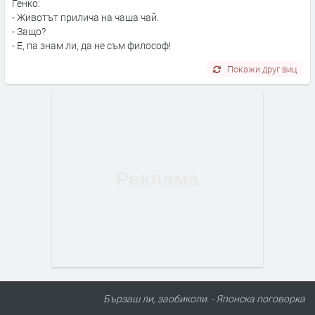
Генко:
- Животът прилича на чаша чай.
- Защо?
- Е, па знам ли, да не съм философ!
Покажи друг виц
Бързаш ли, заобиколи. - Японска поговорка