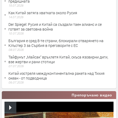
предишната
15.07.2026
Как Китай затяга хватката около Русия
14.07.2026
Der Spiegel: Русия и Китай са създали таен алианс и се
готвят за световна война
10.07.2026
България е сред 8-те страни, блокирали отварянето на
Клъстер 3 за Сърбия в преговорите с ЕС
08.07.2026
Тайфунът „Майсак“ връхлетя Китай, скъса язовирни диги,
взе жертви и рани стотици
07.07.2026
Китай изстреля междуконтинентална ракета над Тихия
океан - от подводница
06.07.2026
Препоръчано видео