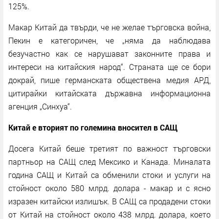
125%.
Макар Китай да твърди, че не желае търговска война,
Пекин е категоричен, че „няма да наблюдава
безучастно как се нарушават законните права и
интереси на китайския народ“. Страната ще се бори
докрай, пише германската обществена медия АРД,
цитирайки китайската държавна информационна
агенция „Синхуа“.
Китай е вторият по големина вносител в САЩ
Досега Китай беше третият по важност търговски
партньор на САЩ след Мексико и Канада. Миналата
година САЩ и Китай са обменили стоки и услуги на
стойност около 580 млрд. долара - макар и с ясно
изразен китайски излишък. В САЩ са продадени стоки
от Китай на стойност около 438 млрд. долара, което