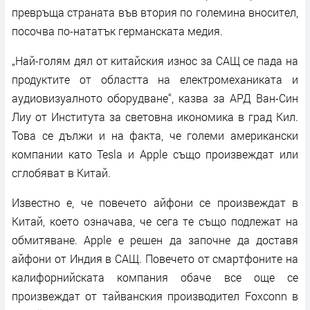
превръща страната във втория по големина вносител,
посочва по-нататък германската медия.
„Най-голям дял от китайския износ за САЩ се пада на
продуктите от областта на електромеханиката и
аудиовизуалното оборудване“, казва за АРД Ван-Син
Лиу от Института за световна икономика в град Кил.
Това се дължи и на факта, че големи американски
компании като Tesla и Apple също произвеждат или
сглобяват в Китай.
Известно е, че повечето айфони се произвеждат в
Китай, което означава, че сега те също подлежат на
обмитяване. Apple е решен да започне да доставя
айфони от Индия в САЩ. Повечето от смартфоните на
калифорнийската компания обаче все още се
произвеждат от тайванския производител Foxconn в