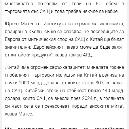
многократно по-голям от този на ЕС обем в
търговията със САЩ и това трябва някъде да избие.
Юрген Матес от Института за германска икономика,
базиран в Кьолн, също се опасява, че последиците за
Европа от митническия спор на САЩ с Китай ще бъдат
значителни: „Европейският пазар може да бъде залят
от китайски продукти“, казва той за АРД.
„Китай има огромен свръхкапацитет: миналата година
глобалният търговски излишък на Китай възлиза на
почти 1000 млрд. долара, от които около 30% се падат
на САЩ. Китайски стоки на стойност близо 440 млрд.
долара, които САЩ са внесли през 2024 г., в голямата
си част сега се пренасочват поради високите мита“,
казва Матес.