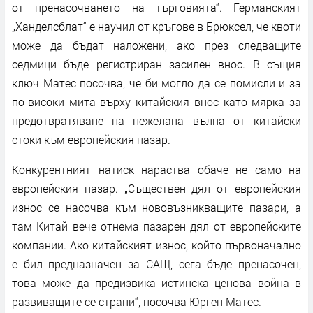
от пренасочването на търговията“. Германският
„Ханделсблат“ е научил от кръгове в Брюксел, че квоти
може да бъдат наложени, ако през следващите
седмици бъде регистриран засилен внос. В същия
ключ Матес посочва, че би могло да се помисли и за
по-високи мита върху китайския внос като мярка за
предотвратяване на нежелана вълна от китайски
стоки към европейския пазар.
Конкурентният натиск нараства обаче не само на
европейския пазар. „Съществен дял от европейския
износ се насочва към нововъзникващите пазари, а
там Китай вече отнема пазарен дял от европейските
компании. Ако китайският износ, който първоначално
е бил предназначен за САЩ, сега бъде пренасочен,
това може да предизвика истинска ценова война в
развиващите се страни“, посочва Юрген Матес.