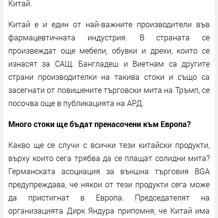
Китай.
Китай е и един от най-важните производители във
фармацевтичната индустрия. В страната се
произвеждат още мебели, обувки и дрехи, които се
изнасят за САЩ. Бангладеш и Виетнам са другите
страни производителки на такива стоки и също са
засегнати от повишените търговски мита на Тръмп, се
посочва още в публикацията на АРД.
Много стоки ще бъдат пренасочени към Европа?
Какво ще се случи с всички тези китайски продукти,
върху които сега трябва да се плащат солидни мита?
Германската асоциация за външна търговия BGA
предупреждава, че някои от тези продукти сега може
да пристигнат в Европа. Председателят на
организацията Дирк Яндура припомня, че Китай има