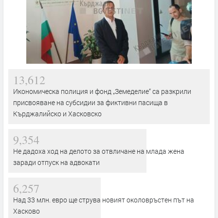
13,612
Икономическа полиция и фонд „Земеделие“ са разкрили
присвояване на субсидии за фиктивни пасища в
Кърджалийско и Хасковско
9,354
Не дадоха ход на делото за отвличане на млада жена
заради отпуск на адвокати
6,257
Над 33 млн. евро ще струва новият околовръстен път на
Хасково