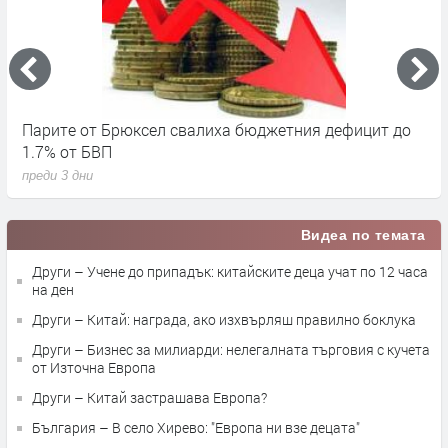
Парите от Брюксел свалиха бюджетния дефицит до
Н
1.7% от БВП
л
преди 3 дни
п
Видеа по темата
Други – Учене до припадък: китайските деца учат по 12 часа
на ден
Други – Китай: награда, ако изхвърляш правилно боклука
Други – Бизнес за милиарди: нелегалната търговия с кучета
от Източна Европа
Други – Китай застрашава Европа?
България – В село Хирево: "Европа ни взе децата"