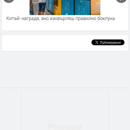
а
Китай: награда, ако изхвърляш правилно боклука
Б
о