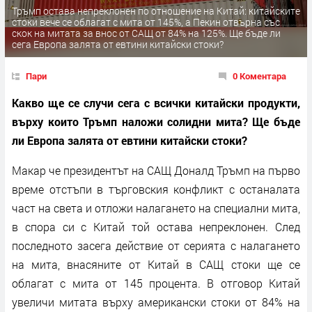
Тръмп остава непреклонен по отношение на Китай: китайските
стоки вече се облагат с мита от 145%, а Пекин отвърна със
скок на митата за внос от САЩ от 84% на 125%. Ще бъде ли
сега Европа залята от евтини китайски стоки?
Пари
0 Коментара
Какво ще се случи сега с всички китайски продукти,
върху които Тръмп наложи солидни мита? Ще бъде
ли Европа залята от евтини китайски стоки?
Макар че президентът на САЩ Доналд Тръмп на първо
време отстъпи в търговския конфликт с останалата
част на света и отложи налагането на специални мита,
в спора си с Китай той остава непреклонен. След
последното засега действие от серията с налагането
на мита, внасяните от Китай в САЩ стоки ще се
облагат с мита от 145 процента. В отговор Китай
увеличи митата върху американски стоки от 84% на