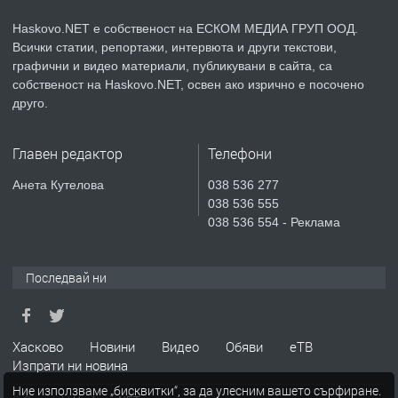
асфалт 0889 537 426
Haskovo.NET е собственост на ЕСКОМ МЕДИА ГРУП ООД.
Всички статии, репортажи, интервюта и други текстови,
преди 4 дни
графични и видео материали, публикувани в сайта, са
собственост на Haskovo.NET, освен ако изрично е посочено
ПРЕДЛАГА
СГЛОБЯВАНЕ НА МЕБЕЛИ.
друго.
Главен редактор
Телефони
преди 4 дни
Анета Кутелова
038 536 277
038 536 555
ПРЕДЛАГА
№4119 Едностаен обзаведен
038 536 554 - Реклама
апартамент под наем в кв.
Училищни, гр. Хасково.
Последвай ни
преди 5 дни
ПРЕДЛАГА
Под НАЕМ двустаен Орфей
Хасково
Новини
Видео
Обяви
еТВ
Изпрати ни новина
Ние използваме „бисквитки“, за да улесним вашето сърфиране.