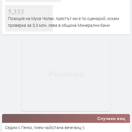
5,333
Позиция на Муса Чолак: Арестът ми е по сценарий, искам
проверка за 3,3 млн. лева в община Минерални бани
Случаен виц
Седим с Генко, пием чай(стана вече виц;-).