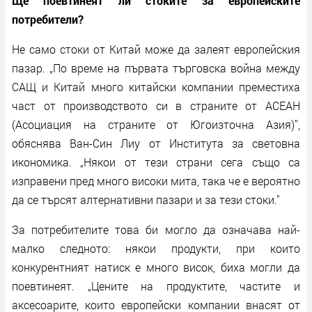
Ще поевтинеят ли стоките за европейските
потребители?
Не само стоки от Китай може да залеят европейския
пазар. „По време на първата търговска война между
САЩ и Китай много китайски компании преместиха
част от производството си в страните от АСЕАН
(Асоциация на страните от Югоизточна Азия)",
обяснява Ван-Син Лиу от Института за световна
икономика. „Някои от тези страни сега също са
изправени пред много високи мита, така че е вероятно
да се търсят алтернативни пазари и за тези стоки."
За потребителите това би могло да означава най-
малко следното: някои продукти, при които
конкурентният натиск е много висок, биха могли да
поевтинеят. „Цените на продуктите, частите и
аксесоарите, които европейски компании внасят от