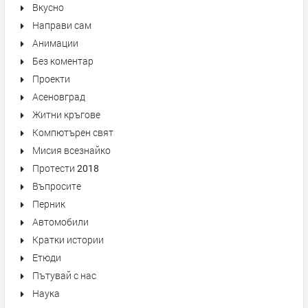
Вкусно
Направи сам
Анимации
Без коментар
Проекти
Асеновград
Житни кръгове
Компютърен свят
Мисия всезнайко
Протести 2018
Въпросите
Перник
Автомобили
Кратки истории
Етюди
Пътувай с нас
Наука