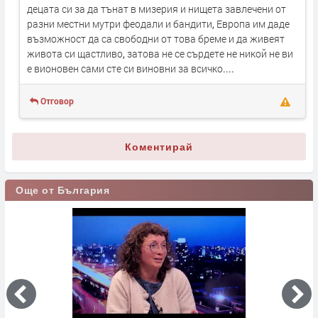
децата си за да тънат в мизерия и нищета завлечени от
разни местни мутри феодали и бандити, Европа им даде
възможност да са свободни от това бреме и да живеят
живота си щастливо, затова не се сърдете не никой не ви
е вионовен сами сте си виновни за всичко....
Отговор
Коментирай
Още от България