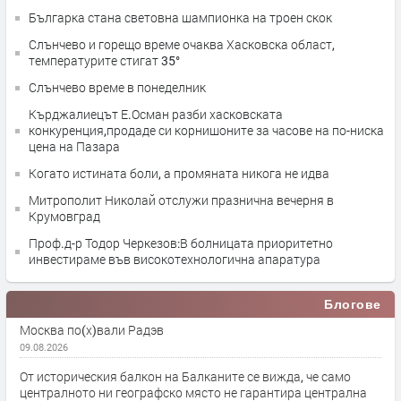
Българка стана световна шампионка на троен скок
Слънчево и горещо време очаква Хасковска област,
температурите стигат 35°
Слънчево време в понеделник
Кърджалиецът Е.Осман разби хасковската
конкуренция,продаде си корнишоните за часове на по-ниска
цена на Пазара
Когато истината боли, а промяната никога не идва
Митрополит Николай отслужи празнична вечерня в
Крумовград
Проф.д-р Тодор Черкезов:В болницата приоритетно
инвестираме във високотехнологична апаратура
Блогове
Москва по(х)вали Радэв
09.08.2026
От историческия балкон на Балканите се вижда, че само
централното ни географско място не гарантира централна