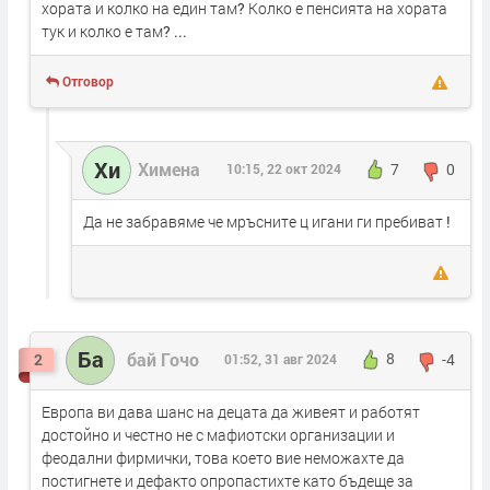
хората и колко на един там? Колко е пенсията на хората
тук и колко е там? ...
Отговор
Хи
Химена
10:15, 22 окт 2024
7
0
Да не забравяме че мръсните ц игани ги пребиват !
Ба
бай Гочо
2
01:52, 31 авг 2024
8
-4
Европа ви дава шанс на децата да живеят и работят
достойно и честно не с мафиотски организации и
феодални фирмички, това което вие неможахте да
постигнете и дефакто опропастихте като бъдеще за