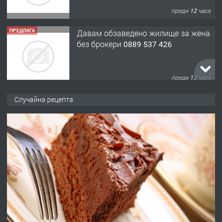
преди 12 часа
ПРЕДЛАГА
Давам обзаведено жилище за жена
без брокери 0889 537 426
преди 12 часа
ПРЕДЛАГА
Под НАЕМ двустаен Орфей
Случайна рецепта
преди 3 дни
ПРЕДЛАГА
Нов апартамент на ул. Липа до
Езикова гимназия
преди 3 дни