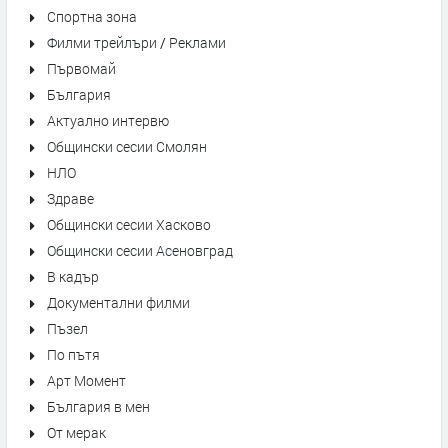
Спортна зона
Филми трейлъри / Реклами
Първомай
България
Актуално интервю
Общински сесии Смолян
НЛО
Здраве
Общински сесии Хасково
Общински сесии Асеновград
В кадър
Документални филми
Пъзел
По пътя
Арт Момент
България в мен
От мерак