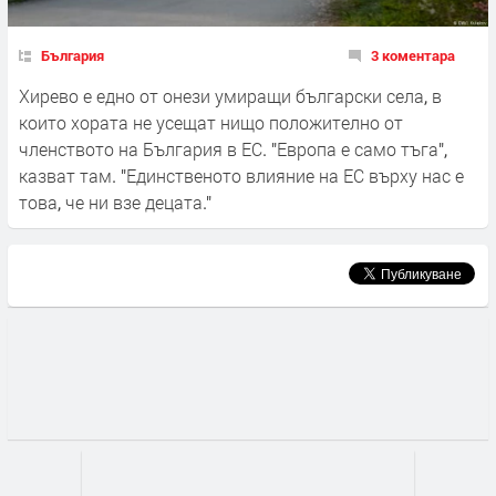
България
3 коментара
Хирево е едно от онези умиращи български села, в
които хората не усещат нищо положително от
членството на България в ЕС. "Европа е само тъга",
казват там. "Единственото влияние на ЕС върху нас е
това, че ни взе децата."