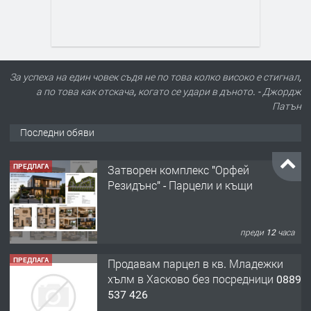
За успеха на един човек съдя не по това колко високо е стигнал,
а по това как отскача, когато се удари в дъното. - Джордж
Патън
Последни обяви
ПРЕДЛАГА
Затворен комплекс "Орфей
Резидънс" - Парцели и къщи
преди 12 часа
ПРЕДЛАГА
Продавам парцел в кв. Младежки
хълм в Хасково без посредници 0889
537 426