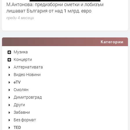
М.Антонова: предизборни сметки и лобизъм
М
лишават България от над 1 млрд. евро
и
н
преди 4 месеца
п
Категории
Музика
Концерти
Алтернативата
Видео Новини
eTV
Смолян
Димитровград
Други
Забавни
Без формат
TED