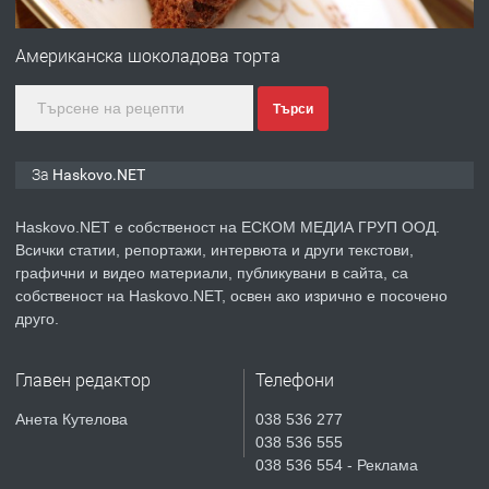
ПРЕДЛАГА
🔑 ОБЗАВЕДЕНА ГАРСОНИЕРА ПОД
НАЕМ В КВ. „ОРФЕЙ“ – ДО
Американска шоколадова торта
КОМПЛЕКС „ВЕСПРЕМ“, ГР.
ХАСКОВО
Търси
преди 4 дни
ПРЕДЛАГА
НАПЪЛНО ОБЗАВЕДЕН И
За Haskovo.NET
ОБОРУДВАН ТРИСТАЕН
АПАРТАМЕНТ В ЦЕНТЪРА НА ГР.
Haskovo.NET е собственост на ЕСКОМ МЕДИА ГРУП ООД.
ХАСКОВО
Всички статии, репортажи, интервюта и други текстови,
преди 5 дни
графични и видео материали, публикувани в сайта, са
собственост на Haskovo.NET, освен ако изрично е посочено
ПРЕДЛАГА
Давам гараж под наем
друго.
Главен редактор
Телефони
преди 5 дни
Анета Кутелова
038 536 277
038 536 555
ПРЕДЛАГА
№4120 Магазин/Офис под наем в
038 536 554 - Реклама
кв. Любен Каравелов, Хасково-близо