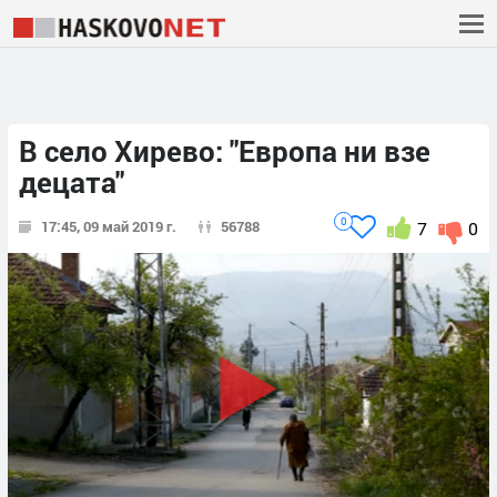
В село Хирево: "Европа ни взе
децата"
0
17:45, 09 май 2019 г.
56788
7
0