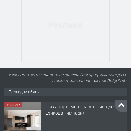
Бизнесът е като карането на колело. Или продължаваш да се
движиш, или падаш. - Франк Лойд Райт
Последни обяви
ПРЕДЛАГА
Нов апартамент на ул. Липа до
Езикова гимназия
преди 12 часа