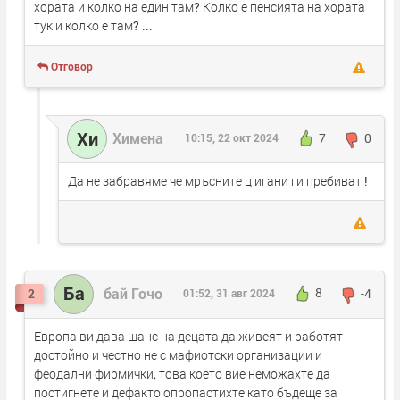
хората и колко на един там? Колко е пенсията на хората
тук и колко е там? ...
Отговор
Хи
Химена
10:15, 22 окт 2024
7
0
Да не забравяме че мръсните ц игани ги пребиват !
Ба
бай Гочо
2
01:52, 31 авг 2024
8
-4
Европа ви дава шанс на децата да живеят и работят
достойно и честно не с мафиотски организации и
феодални фирмички, това което вие неможахте да
постигнете и дефакто опропастихте като бъдеще за