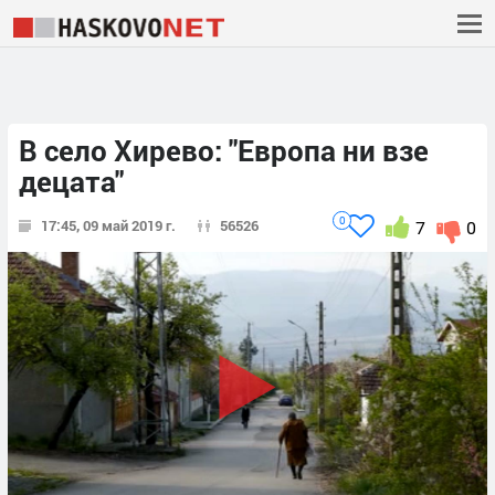
В село Хирево: "Европа ни взе
децата"
0
17:45, 09 май 2019 г.
56526
7
0