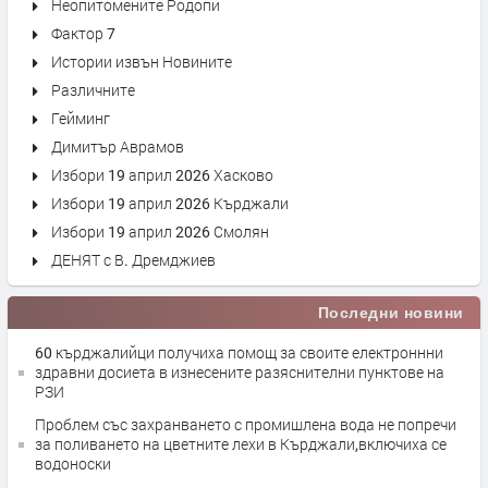
Неопитомените Родопи
Фактор 7
Истории извън Новините
Различните
Гейминг
Димитър Аврамов
Избори 19 април 2026 Хасково
Избори 19 април 2026 Кърджали
Избори 19 април 2026 Смолян
ДЕНЯТ с В. Дремджиев
Последни новини
60 кърджалийци получиха помощ за своите електроннни
здравни досиета в изнесените разяснителни пунктове на
РЗИ
Проблем със захранването с промишлена вода не попречи
за поливането на цветните лехи в Кърджали,включиха се
водоноски