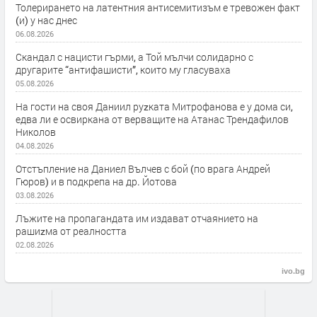
Толерирането на латентния антисемитизъм е тревожен факт
(и) у нас днес
06.08.2026
Скандал с нацисти гърми, а Той мълчи солидарно с
другарите “антифашисти”, които му гласуваха
05.08.2026
На гости на своя Даниил руzката Митрофанова е у дома си,
едва ли е освиркана от верващите на Атанас Трендафилов
Николов
04.08.2026
Отстъпление на Даниел Вълчев с бой (по врага Андрей
Гюров) и в подкрепа на др. Йотова
03.08.2026
Лъжите на пропагандата им издават отчаянието на
рашиzма от реалността
02.08.2026
ivo.bg