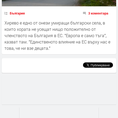
България
3 коментара
Хирево е едно от онези умиращи български села, в
които хората не усещат нищо положително от
членството на България в ЕС. "Европа е само тъга",
казват там. "Единственото влияние на ЕС върху нас е
това, че ни взе децата."