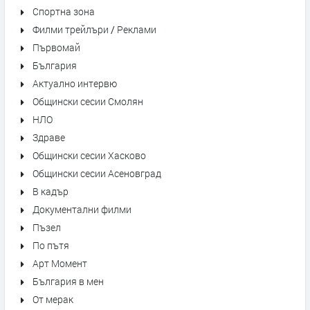
Спортна зона
Филми трейлъри / Реклами
Първомай
България
Актуално интервю
Общински сесии Смолян
НЛО
Здраве
Общински сесии Хасково
Общински сесии Асеновград
В кадър
Документални филми
Пъзел
По пътя
Арт Момент
България в мен
От мерак