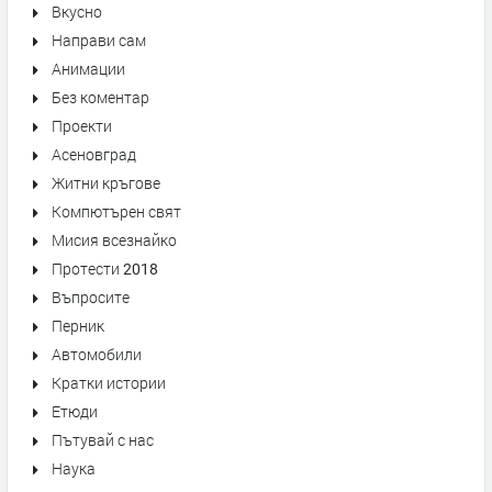
Вкусно
Направи сам
Анимации
Без коментар
Проекти
Асеновград
Житни кръгове
Компютърен свят
Мисия всезнайко
Протести 2018
Въпросите
Перник
Автомобили
Кратки истории
Етюди
Пътувай с нас
Наука