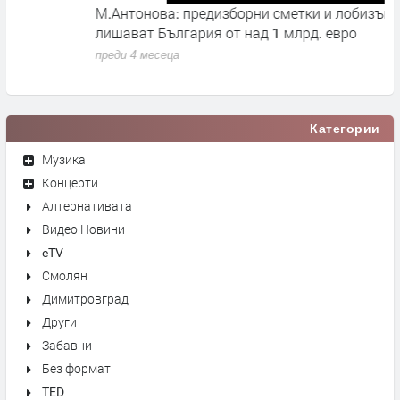
М.Антонова: предизборни сметки и лобизъм
М
лишават България от над 1 млрд. евро
и
н
преди 4 месеца
п
Категории
Музика
Концерти
Алтернативата
Видео Новини
eTV
Смолян
Димитровград
Други
Забавни
Без формат
TED