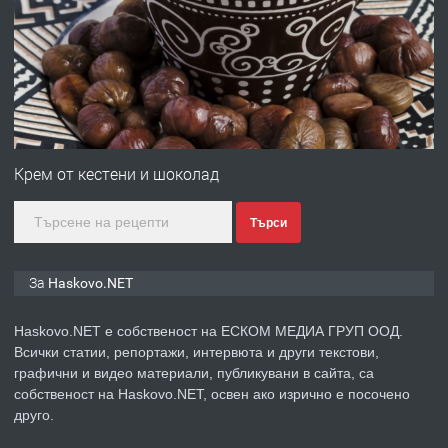
№4120 Магазин/Офис под наем в
кв. Любен Каравелов, Хасково-близо
до градската градина!
преди 2 дни
ПРЕДЛАГА
ПРОСТОРЕН ТРИСТАЕН
АПАРТАМЕНТ В НОВА СГРАДА КВ.
Крем от кестени и шоколад
КУБА
Търси
преди 3 дни
ПРЕДЛАГА
Продавам парцел в гр. Хасково кв.
За Haskovo.NET
Хисаря до ток, вода,канализация,
асфалт 0889 537 426
Haskovo.NET е собственост на ЕСКОМ МЕДИА ГРУП ООД.
Всички статии, репортажи, интервюта и други текстови,
преди 3 дни
графични и видео материали, публикувани в сайта, са
собственост на Haskovo.NET, освен ако изрично е посочено
ПРЕДЛАГА
СГЛОБЯВАНЕ НА МЕБЕЛИ.
друго.