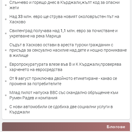
Слънчево и горещо днес в Кърджали,жълт код за опасни
жеги
Над 33 млн. евро ще струва новият околовръстен път на
Хасково
Свиленград получава над 1,1 млн. евро за почистване и
укрепване на река Марица
Съдът в Хасково остави в ареста турски гражданин с
присъда за сексуално насилие над дете и нощно проникване
в жилище
Европрокуратурата влезе във В и К Кърджали,проверява
харченето на евросредства
От 9 август приключва двойното етикетиране - какво се
променя за потребителите
Млад пилот напуска ВВС със скандално обръщение към
Румен Радев и компания
С нови автомобили се сдобиха две социални услуги в
Кърджали
Блогове