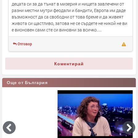
децата си за да тънат в мизерия и нищета завлечени от
разни местни мутри феодали и бандити, Европа им даде
възможност да са свободни от това бреме и да живеят
живота си щастливо, затова не се сърдете не никой не ви
е вионовен сами сте си виновни за всичко....
Отговор
Коментирай
Още от България