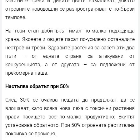
Местните треви и дивите цветя намаляват, докато
отровните новодошли се разпространяват с по-бързи
темпове.
На този етап добитъкът имал по-малко подходяща
храна. Яковете и овцете пасат по-усилено останалите
неотровни треви. Здравите растения са засегнати два
пъти – от едната страна са атакувани от
конкуренцията, а от другата – са подложени от
прекомерна паша.
Настъпва обратът при 50%
След 30% се очаква нещата да продължат да се
влошават, като всяка нова леха с токсични растения
прави пасището все по-малко продуктивно. Екипът
установява обратното. При 50% отровната растителна
покривка се променя.