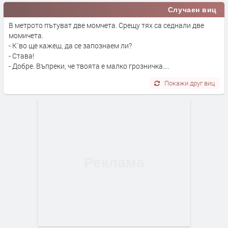
Случаен виц
В метрото пътуват две момчета. Срещу тях са седнали две
момичета.
- К`во ще кажеш, да се запознаем ли?
- Става!
- Добре. Въпреки, че твоята е малко грозничка….
Покажи друг виц