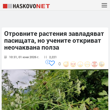
Отровните растения завладяват
пасищата, но учените откриват
неочаквана полза
10:31, 01 юни 2026 г.
2,221
0
0