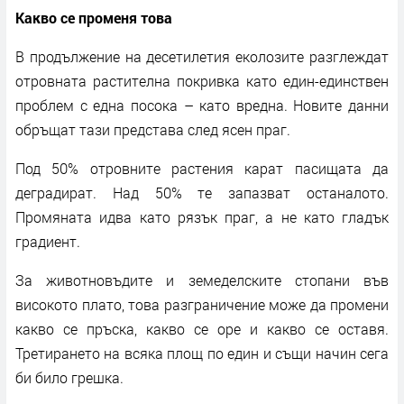
Какво се променя това
В продължение на десетилетия еколозите разглеждат
отровната растителна покривка като един-единствен
проблем с една посока – като вредна. Новите данни
обръщат тази представа след ясен праг.
Под 50% отровните растения карат пасищата да
деградират. Над 50% те запазват останалото.
Промяната идва като рязък праг, а не като гладък
градиент.
За животновъдите и земеделските стопани във
високото плато, това разграничение може да промени
какво се пръска, какво се оре и какво се оставя.
Третирането на всяка площ по един и същи начин сега
би било грешка.