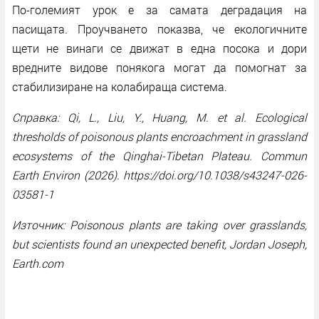
По-големият урок е за самата деградация на
пасищата. Проучването показва, че екологичните
щети не винаги се движат в една посока и дори
вредните видове понякога могат да помогнат за
стабилизиране на колабираща система.
Справка: Qi, L., Liu, Y., Huang, M. et al. Ecological
thresholds of poisonous plants encroachment in grassland
ecosystems of the Qinghai-Tibetan Plateau. Commun
Earth Environ (2026). https://doi.org/10.1038/s43247-026-
03581-1
Източник: Poisonous plants are taking over grasslands,
but scientists found an unexpected benefit, Jordan Joseph,
Earth.com