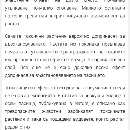
утъпкване, по-малко оголване. Малкото останали
полезни треви най-накрая получават възможност да
растат.
Самите токсични растения вероятно допринасят за
възстановяването. Гъстата им покривка предпазва
почвата от утъпкване и с разграждането на тъканите
им органичната материя се връща в горния почвен
слой. Все още не е ясно доколко всеки ефект
допринася за възстановяването на пасището.
Този защитен ефект от негодни за консумация съседи
не е нов за екологията. В статия за невкусни видове в
осем пасища, публикувана в Nature, е описано как
тревопасните животни заобикалят токсичните
растения и така са пощадени видовете, които растат
редом с тях.