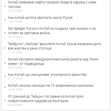
Китай превзема нефто-газовия пазар в Африка с нова
тактика
20.07.2026
Как Китай затяга хватката около Русия
14.07.2026
Der Spiegel: Русия и Китай са създали таен алианс и се
готвят за световна война
10.07.2026
Тайфунът „Майсак“ връхлетя Китай, скъса язовирни диги,
взе жертви и рани стотици
07.07.2026
Китай изстреля междуконтинентална ракета над Тихия
океан - от подводница
06.07.2026
Как Китай ще „насърчава“ етническото единство
01.07.2026
Китай наложи санкции на 10 американски компании
22.06.2026
От Шанхай до Тайшун: пътуване из Китай през
побратимените градове на България
20.06.2026