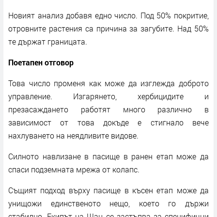
Новият анализ добавя едно число. Под 50% покритие,
отровните растения са причина за загубите. Над 50%
те държат границата.
Поетапен отговор
Това число променя как може да изглежда доброто
управление. Изгарянето, хербицидите и
презасаждането работят много различно в
зависимост от това докъде е стигнало вече
нахлуването на неядливите видове.
Силното навлизане в пасище в ранен етап може да
спаси подземната мрежа от колапс.
Същият подход върху пасище в късен етап може да
унищожи единственото нещо, което го държи
стабилно. Екипът на Шан се застъпва за специфични