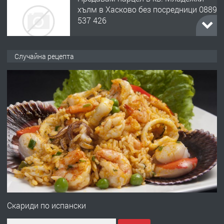
537 426
преди 18 часа
ПРЕДЛАГА
Давам обзаведено жилище за жена
Случайна рецепта
без брокери 0889 537 426
преди 18 часа
ПРЕДЛАГА
Под НАЕМ двустаен Орфей
преди 3 дни
ПРЕДЛАГА
Нов апартамент на ул. Липа до
Езикова гимназия
Скариди по испански