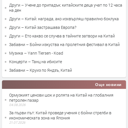
Други – Учене до припадък: китайските деца учат по 12 часа
на ден
Други – Китай: награда, ако изхвърляш правилно боклука
Други – Китай застрашава Европа?
Други – Ето какво се случва в тайните затвори на Китай
Забавни – Бойни изкуства на пролетния фестивал в Китай
Музика – Yann Tiersen - Koad
Концерти – Танц на ибисите
Забавни – Круиз по Яндзъ, Китай
Още новини
Ормузкият ценови шок и ролята на Китай на глобалния
петролен пазар
04.08.2026
За първи път: Китай проведе учения с бойни стрелби в
икономическата зона на Япония
21.07.2026