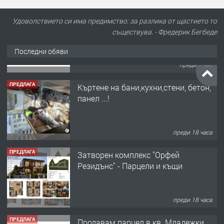
Удоволствието си има предимство: за разлика от щастието то
съществува. - Фредерик Бегбеде
Последни обяви
ПРЕДЛАГА
Къртене на бани,кухни,стени, бетон,
панел ...!
преди 18 часа
ПРЕДЛАГА
Затворен комплекс "Орфей
Резидънс" - Парцели и къщи
преди 18 часа
ПРЕДЛАГА
Продавам парцел в кв. Младежки
хълм в Хасково без посредници 0889