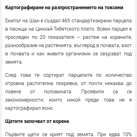
Картографиране на разпространението на токсини
Екипът на Шан е създал 465 стандартизирани парцела
в пасища на Цинхай-Тибетското плато. Всеки парцел е
проследен по 20 показателя – растеж на корените,
разнообразие на растенията, въглерод в почвата, азот
в почвата и как живите организми се свързват под
земята.
След това те сортират парцелите по количество
отровна растителна покривка, от почти никаква до
повече от половината. Проявили са се
закономерности, които никой преди това не е
картографирал ясно.
Щетите започват от корена
Първите щети се крият под земята. При едва 10%