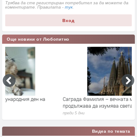
Трябва да сте регистриран потребител за да можете да
коментирате. Правилата -
тук
.
Вход
Още новини от Любопитно
Саграда Фамилия – вечната мечта на Гауди, която
К
продължава да изумява света
п
преди 5 дни
п
Видеа по темата