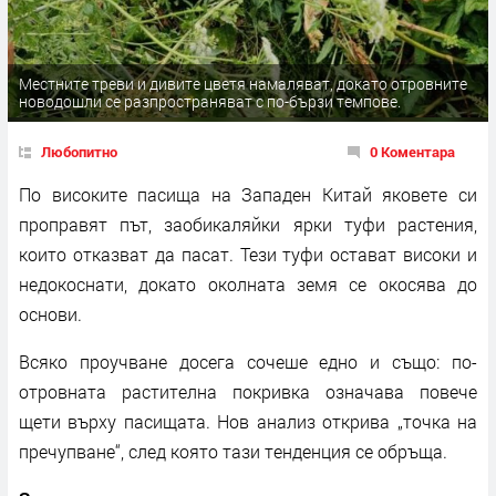
Местните треви и дивите цветя намаляват, докато отровните
новодошли се разпространяват с по-бързи темпове.
Любопитно
0 Коментара
По високите пасища на Западен Китай яковете си
проправят път, заобикаляйки ярки туфи растения,
които отказват да пасат. Тези туфи остават високи и
недокоснати, докато околната земя се окосява до
основи.
Всяко проучване досега сочеше едно и също: по-
отровната растителна покривка означава повече
щети върху пасищата. Нов анализ открива „точка на
пречупване“, след която тази тенденция се обръща.