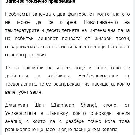
Започва токсично превземане
Проблемът започва с два фактора, от които платото
не може да се отърве. Повишаването на
температурите и десетилетията на интензивна паша
на добитък лишават почвата от жилави треви,
отваряйки място за по-силни нашественици. Навлизат
отровни растения.
Те са токсични за якове, овце и коне, така че
добитъкът ги заобикаля. Необезпокоявани от
тревопасните, те се разпръскват из пасищата, които
вече губят земя.
Джанхуан Шан (Zhanhuan Shang), еколог от
Университета в Ланджоу, който ръководи новия
анализ, с който да с разбере точно кога това
разширяване ще насочи едно пасище към колапс.