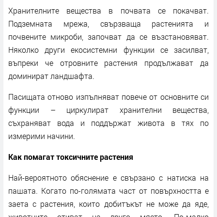
Хранителните вещества в почвата се покачват.
Подземната мрежа, свързваща растенията и
почвените микроби, започват да се възстановяват.
Няколко други екосистемни функции се засилват,
въпреки че отровните растения продължават да
доминират ландшафта.
Пасищата отново изпълняват повече от основните си
функции – циркулират хранителни вещества,
съхраняват вода и поддържат живота в тях по
измерими начини.
Как помагат токсичните растения
Най-вероятното обяснение е свързано с натиска на
пашата. Когато по-голямата част от повърхността е
заета с растения, които добитъкът не може да яде,
животните отиват на друго място. По-малко