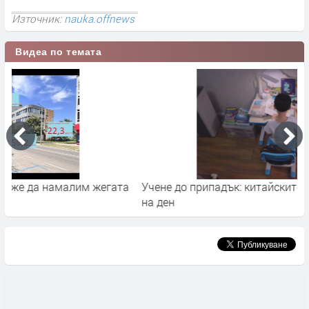
Източник:
nauka.offnews
Видеа по темата
а
Учене до припадък: китайските деца учат по 12 часа
К
на ден