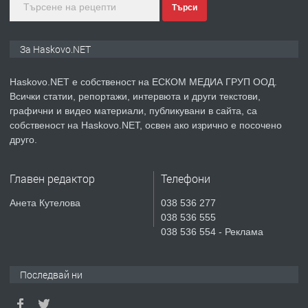
Търси
преди 3 дни
ПРЕДЛАГА
🔑 ОБЗАВЕДЕНА ГАРСОНИЕРА ПОД
За Haskovo.NET
НАЕМ В КВ. „ОРФЕЙ“ – ДО
КОМПЛЕКС „ВЕСПРЕМ“, ГР. ХАСКОВО
Haskovo.NET е собственост на ЕСКОМ МЕДИА ГРУП ООД.
Всички статии, репортажи, интервюта и други текстови,
преди 5 дни
графични и видео материали, публикувани в сайта, са
собственост на Haskovo.NET, освен ако изрично е посочено
ПРЕДЛАГА
НАПЪЛНО ОБЗАВЕДЕН И
друго.
ОБОРУДВАН ТРИСТАЕН
АПАРТАМЕНТ В ЦЕНТЪРА НА ГР.
Главен редактор
Телефони
ХАСКОВО
преди 6 дни
Анета Кутелова
038 536 277
038 536 555
ПРЕДЛАГА
Давам гараж под наем
038 536 554 - Реклама
Последвай ни
преди 6 дни