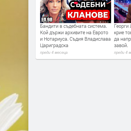
бната система.
Георги Лозанов: Радев дори не
Версии 
ивите на Еврото
крие това, че крайната му цел е
"Петрох
Съдия Владислава
да направи евроскептичен
преди 5 
завой.
преди 4 месеца