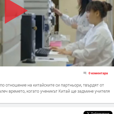
0 коментара
по отношение на китайските си партньори, твърдят от
алеч времето, когато ученикът Китай ще задмине учителя