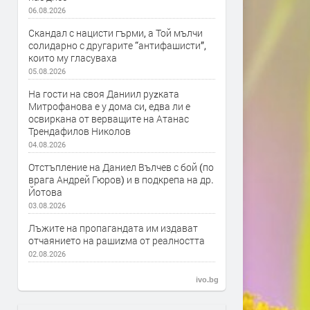
06.08.2026
Скандал с нацисти гърми, а Той мълчи
солидарно с другарите “антифашисти”,
които му гласуваха
05.08.2026
На гости на своя Даниил руzката
Митрофанова е у дома си, едва ли е
освиркана от верващите на Атанас
Трендафилов Николов
04.08.2026
Отстъпление на Даниел Вълчев с бой (по
врага Андрей Гюров) и в подкрепа на др.
Йотова
03.08.2026
Лъжите на пропагандата им издават
отчаянието на рашиzма от реалността
02.08.2026
ivo.bg