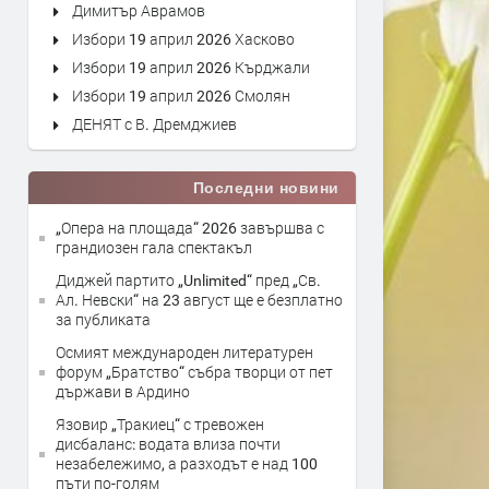
Димитър Аврамов
Избори 19 април 2026 Хасково
Избори 19 април 2026 Кърджали
Избори 19 април 2026 Смолян
ДЕНЯТ с В. Дремджиев
Последни новини
„Опера на площада“ 2026 завършва с
грандиозен гала спектакъл
Диджей партито „Unlimited“ пред „Св.
Ал. Невски“ на 23 август ще е безплатно
за публиката
Осмият международен литературен
форум „Братство“ събра творци от пет
държави в Ардино
Язовир „Тракиец“ с тревожен
дисбаланс: водата влиза почти
незабележимо, а разходът е над 100
пъти по-голям