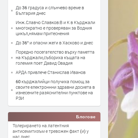
До 36 градуса и слънчево време в
България днес
Инж.Славчо Славков:В и К в Кърджали
многократно е проверяван за Водния
цикъл,нямам притеснения
До 36° и опасни жеги в Хасково и днес
Поредно посегателство върху паметта
на Кърджали,събориха къщата на
големия поет Давид Овадия
АРДА привлече Станислав Иванов
60 кърджалийци получиха помощ за
своите електроннни здравни досиета в
изнесените разяснителни пунктове на
РЗИ
Блогове
Толерирането на латентния
антисемитизъм е тревожен факт (и) у
нас днес