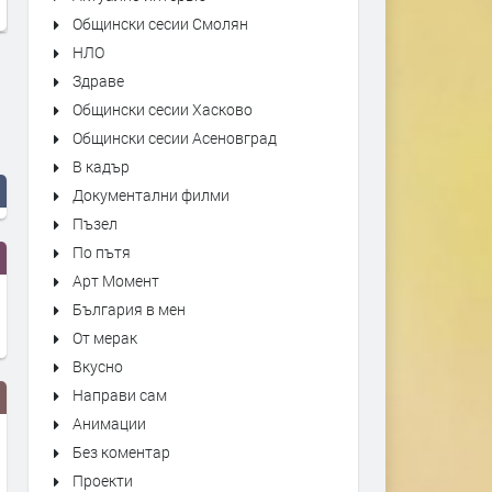
Общински сесии Смолян
НЛО
Здраве
Общински сесии Хасково
Общински сесии Асеновград
В кадър
Документални филми
Пъзел
По пътя
Арт Момент
България в мен
От мерак
Вкусно
Направи сам
Анимации
Без коментар
Проекти