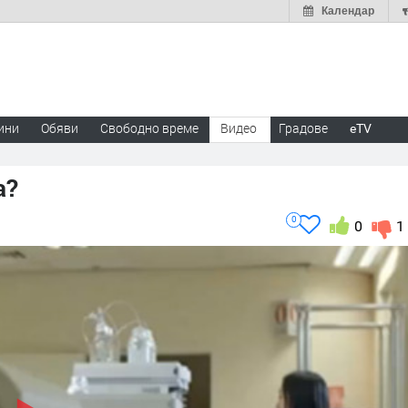
Календар
ини
Обяви
Свободно време
Видео
Градове
eTV
а?
0
0
1