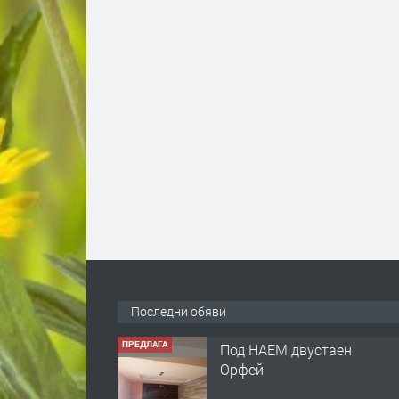
Последни обяви
ПРЕДЛАГА
Нов апартамент на ул.
Липа до Езикова
гимназия