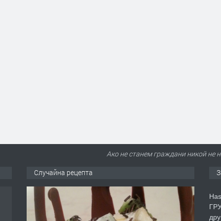
Ако не станем граждани никой не н
Случайна рецепта
З
Has
ГРУ
дру