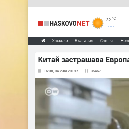
°C
32
Хасково
България
Светът
Нов
Китай застрашава Европ
16:38, 04 юли 2019 г.
35467