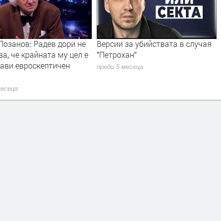
за убийствата в случая
Президент в оставка Какво ще
ан"
прави Румен Радев
месеца
преди 6 месеца