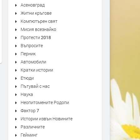
Асеновград
Житни кръгове
Компютърен свят
доц Ем Занкина; с Давос
Министър-председателят
Мисия всезнайко
маските са свалени и е вече
Канада Марк Карни гово
Протести 2018
ясно, че Тръмп цели да разбие
пред Световния Икономи
Въпросите
EС и ООН
Форум в Давос
Перник
преди 6 месеца
преди 6 месеца
Автомобили
Кратки истории
Етюди
Пътувай с нас
Наука
Неопитомените Родопи
Фактор 7
Истории извън Новините
Различните
Гейминг