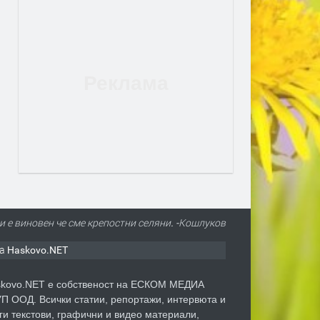
и е виновен че сме крепостни селяни. -Кошлуков
а Haskovo.NET
kovo.NET е собственост на ЕСКОМ МЕДИА
П ООД. Всички статии, репортажи, интервюта и
ги текстови, графични и видео материали,