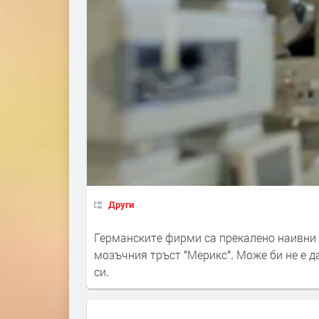
Други
Германските фирми са прекалено наивни 
мозъчния тръст "Мерикс". Може би не е д
си.