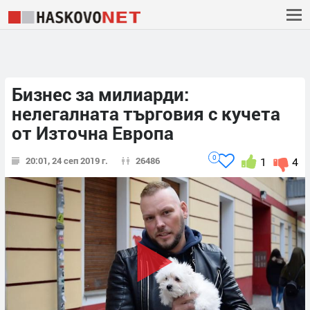
Бизнес за милиарди:
нелегалната търговия с кучета
от Източна Европа
0
20:01, 24 сеп 2019 г.
26486
1
4