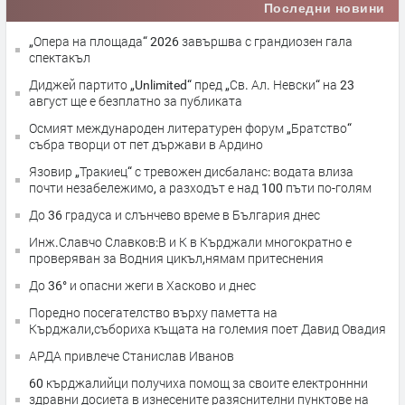
Последни новини
„Опера на площада“ 2026 завършва с грандиозен гала
спектакъл
Диджей партито „Unlimited“ пред „Св. Ал. Невски“ на 23
август ще е безплатно за публиката
Осмият международен литературен форум „Братство“
събра творци от пет държави в Ардино
Язовир „Тракиец“ с тревожен дисбаланс: водата влиза
почти незабележимо, а разходът е над 100 пъти по-голям
До 36 градуса и слънчево време в България днес
Инж.Славчо Славков:В и К в Кърджали многократно е
проверяван за Водния цикъл,нямам притеснения
До 36° и опасни жеги в Хасково и днес
Поредно посегателство върху паметта на
Кърджали,събориха къщата на големия поет Давид Овадия
АРДА привлече Станислав Иванов
60 кърджалийци получиха помощ за своите електроннни
здравни досиета в изнесените разяснителни пунктове на