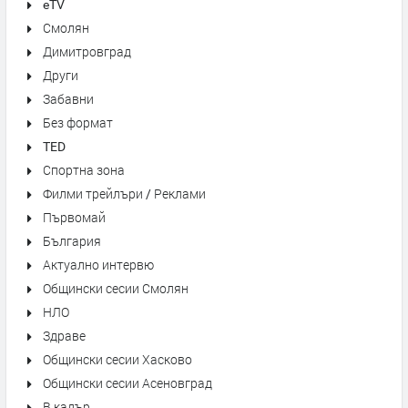
eTV
Смолян
Димитровград
Други
Забавни
Без формат
TED
Спортна зона
Филми трейлъри / Реклами
Първомай
България
Актуално интервю
Общински сесии Смолян
НЛО
Здраве
Общински сесии Хасково
Общински сесии Асеновград
В кадър