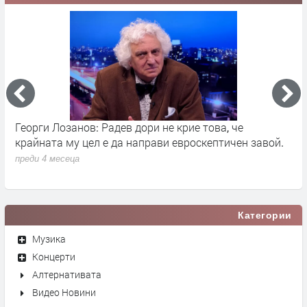
Георги Лозанов: Радев дори не крие това, че
В
крайната му цел е да направи евроскептичен завой.
п
преди 4 месеца
Категории
Музика
Концерти
Алтернативата
Видео Новини