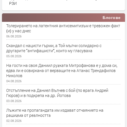
РЗИ
Блогове
Толерирането на латентния антисемитизъм е тревожен факт
(и) у нас днес
06.08.2026
Скандал с нацисти гърми, а Той мълчи солидарно с
другарите “антифашисти”, които му гласуваха
05.08.2026
На гости на своя Даниил руzката Митрофанова е у дома си,
едва ли е освиркана от верващите на Атанас Трендафилов
Николов
04.08.2026
Отстъпление на Даниел Вълчев с бой (по врага Андрей
Гюров) и в подкрепа на др. Йотова
03.08.2026
Лъжите на пропагандата им издават отчаянието на
рашиzма от реалността
02.08.2026