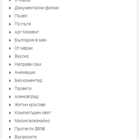
Документални филми
Пъзел
По пътя
Арт Момент
България в мен
От мерак
Вкусно
Направи сам
Анимации
Без коментар
Проекти
Асеновград
Житни кръгове
Компютърен свят
Мисия всезнайко
Протести 2018
Въпросите