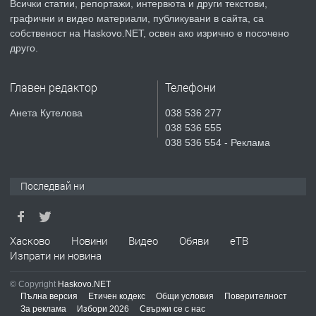
Всички статии, репортажи, интервюта и други текстови,
преди 3 дни
графични и видео материали, публикувани в сайта, са
собственост на Haskovo.NET, освен ако изрично е посочено
ПРЕДЛАГА
СГЛОБЯВАНЕ НА МЕБЕЛИ.
друго.
Главен редактор
Телефони
преди 3 дни
Анета Кутелова
038 536 277
038 536 555
ПРЕДЛАГА
№4119 Едностаен обзаведен
038 536 554 - Реклама
апартамент под наем в кв.
Училищни, гр. Хасково.
Последвай ни
преди 3 дни
ПРЕДЛАГА
Под НАЕМ двустаен Орфей
Хасково
Новини
Видео
Обяви
еТВ
Изпрати ни новина
© Copyright
Haskovo.NET
преди 15 часа
Пълна версия
Етичен кодекс
Общи условия
Поверителност
За реклама
Избори 2026
Свържи се с нас