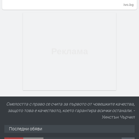
ivo.bg
Смелостта с право се счита за първото от човешките качества,
защото това е качеството, което гарантира всички останали. -
Уинстън Чърчил
Последни обяви