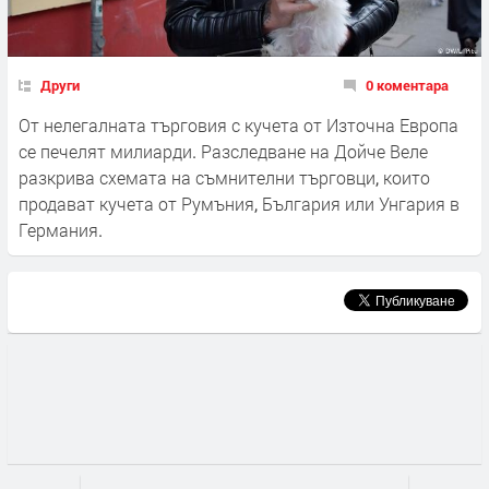
Други
0 коментара
От нелегалната търговия с кучета от Източна Европа
се печелят милиарди. Разследване на Дойче Веле
разкрива схемата на съмнителни търговци, които
продават кучета от Румъния, България или Унгария в
Германия.