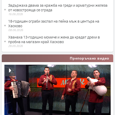
Задържаха двама за кражба на греди и арматурни железа
от новострояща се сграда
16.06.2026
18-годишен ограби заспал на пейка мъж в центъра на
Хасково
08.06.2026
Хванаха 13-годишно момиче и жена да крадат дрехи в
пробна на магазин край Хасково
29.05.2026
Препоръчано видео