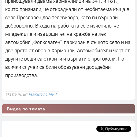
пренощували двама харманлийци на 34 г. и 18 г.,
които признали, че откраднали от необитаема къща в
село Преславец два телевизора, като ги върнали
доброволно. В хода на работата се е изяснило, че
младежът е и извършител на кражба на лек
автомобил „Фолксваген“, паркиран в същото село и на
две ярета от обор в Харманли. Автомобилът и част от
другите вещи са открити и върнати с протоколи. По
всички случаи са били образувани досъдебни
производства.
Източник:
Haskovo.NET
Видеа по темата