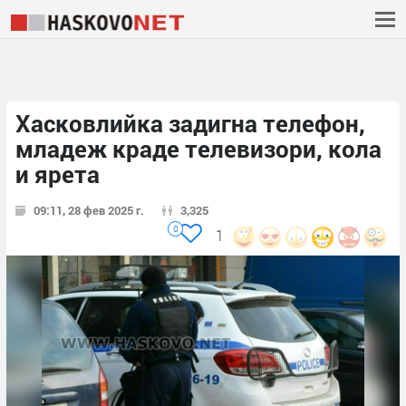
Хасковлийка задигна телефон,
младеж краде телевизори, кола
и ярета
09:11, 28 фев 2025 г.
3,325
0
1