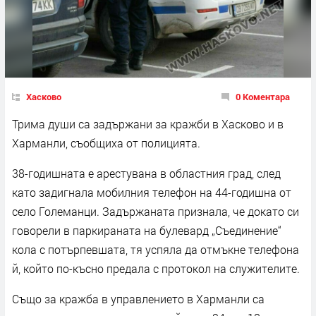
Хасково
0 Коментара
Трима души са задържани за кражби в Хасково и в
Харманли, съобщиха от полицията.
38-годишната е арестувана в областния град, след
като задигнала мобилния телефон на 44-годишна от
село Големанци. Задържаната признала, че докато си
говорели в паркираната на булевард „Съединение“
кола с потърпевшата, тя успяла да отмъкне телефона
й, който по-късно предала с протокол на служителите.
Също за кражба в управлението в Харманли са