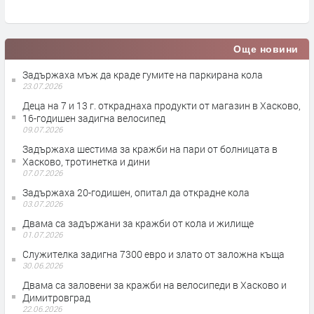
Още новини
Задържаха мъж да краде гумите на паркирана кола
23.07.2026
Деца на 7 и 13 г. откраднаха продукти от магазин в Хасково,
16-годишен задигна велосипед
09.07.2026
Задържаха шестима за кражби на пари от болницата в
Хасково, тротинетка и дини
07.07.2026
Задържаха 20-годишен, опитал да открадне кола
03.07.2026
Двама са задържани за кражби от кола и жилище
01.07.2026
Служителка задигна 7300 евро и злато от заложна къща
30.06.2026
Двама са заловени за кражби на велосипеди в Хасково и
Димитровград
22.06.2026