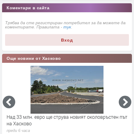
Коментари в сайта
Трябва да сте регистриран потребител за да можете да
коментирате. Правилата -
тук
.
Вход
Още новини от Хасково
на
Над 33 млн. евро ще струва новият околовръстен път
С
на Хасково
п
преди 6 часа
п