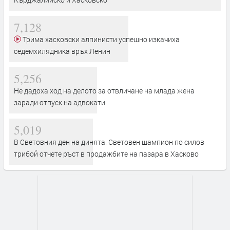
7,128
Трима хасковски алпинисти успешно изкачиха
седемхилядника връх Ленин
5,256
Не дадоха ход на делото за отвличане на млада жена
заради отпуск на адвокати
5,019
В Световния ден на динята: Световен шампион по силов
трибой отчете ръст в продажбите на пазара в Хасково