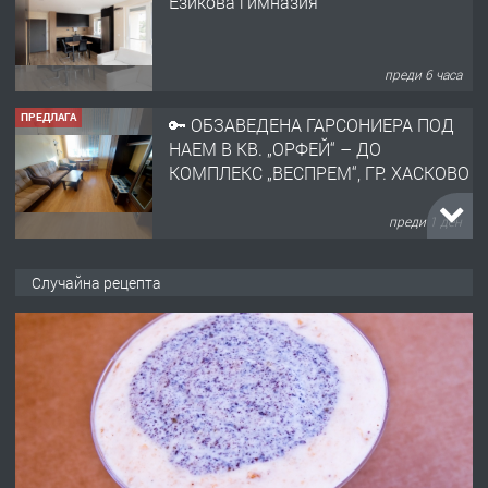
Езикова гимназия
преди 6 часа
ПРЕДЛАГА
🔑 ОБЗАВЕДЕНА ГАРСОНИЕРА ПОД
НАЕМ В КВ. „ОРФЕЙ“ – ДО
КОМПЛЕКС „ВЕСПРЕМ“, ГР. ХАСКОВО
преди 1 ден
ПРЕДЛАГА
НАПЪЛНО ОБЗАВЕДЕН И
Случайна рецепта
ОБОРУДВАН ТРИСТАЕН
АПАРТАМЕНТ В ЦЕНТЪРА НА ГР.
ХАСКОВО
преди 2 дни
ПРЕДЛАГА
Давам гараж под наем