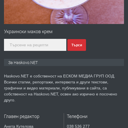
преди 2 дни
ПРЕДЛАГА
№4120 Магазин/Офис под наем в кв.
Любен Каравелов, Хасково-близо до
Украински маков крем
градската градина!
Търси
преди 2 дни
ПРЕДЛАГА
ПРОСТОРЕН ТРИСТАЕН
За Haskovo.NET
АПАРТАМЕНТ В НОВА СГРАДА КВ.
КУБА
Haskovo.NET е собственост на ЕСКОМ МЕДИА ГРУП ООД.
Всички статии, репортажи, интервюта и други текстови,
преди 3 дни
графични и видео материали, публикувани в сайта, са
собственост на Haskovo.NET, освен ако изрично е посочено
ПРЕДЛАГА
Продавам парцел в гр. Хасково кв.
друго.
Хисаря до ток, вода,канализация,
асфалт 0889 537 426
Главен редактор
Телефони
преди 3 дни
Анета Кутелова
038 536 277