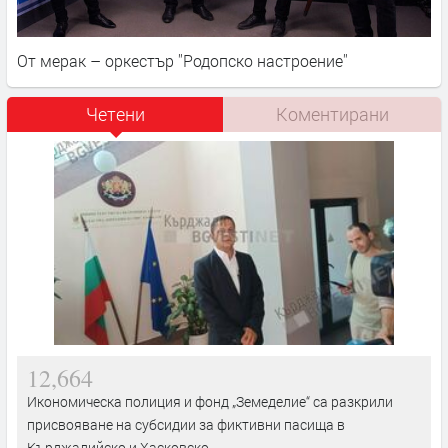
От мерак – оркестър ''Родопско настроение''
Четени
Коментирани
12,664
Икономическа полиция и фонд „Земеделие“ са разкрили
присвояване на субсидии за фиктивни пасища в
Кърджалийско и Хасковско