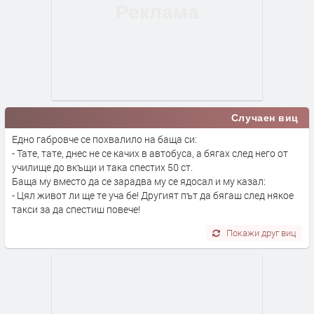
Случаен виц
Едно габровче се похвалило на баща си:
- Тате, тате, днес не се качих в автобуса, а бягах след него от
училище до вкъщи и така спестих 50 ст.
Баща му вместо да се зарадва му се ядосал и му казал:
- Цял живот ли ще те уча бе! Другият път да бягаш след някое
такси за да спестиш повече!
Покажи друг виц