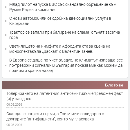
Млад пилот напуска ВВС със скандално обръщение към
Румен Радев и компания
С нови автомобили се сдобиха две социални услуги в
Кърджали
Трактор се запали при балиране на слама, огънят засегна
гора
Светилището на нимфите и Афродита става сцена на
моноспектакъла „Даскал“ с Валентин Танев.
В Европа се диша по-чист въздух, но климатът изпраща все
по-тревожни сигнали- В България показваме как можем да
правим и крачка назад
Блогове
Толерирането на латентния антисемитизъм е тревожен факт
(и) у нас днес
06.08.2026
Скандал с нацисти гърми, а Той мълчи солидарно с
другарите “антифашисти”, които му гласуваха
05.08.2026