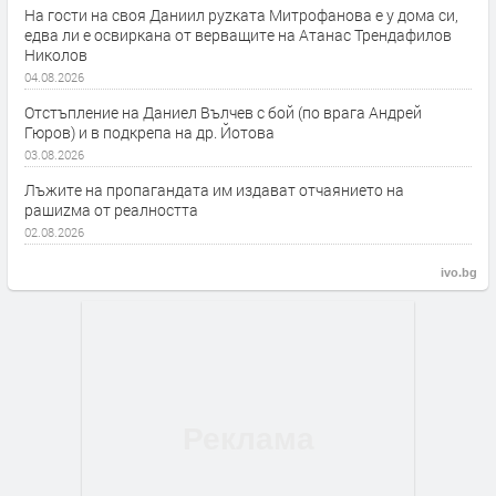
На гости на своя Даниил руzката Митрофанова е у дома си,
едва ли е освиркана от верващите на Атанас Трендафилов
Николов
04.08.2026
Отстъпление на Даниел Вълчев с бой (по врага Андрей
Гюров) и в подкрепа на др. Йотова
03.08.2026
Лъжите на пропагандата им издават отчаянието на
рашиzма от реалността
02.08.2026
ivo.bg