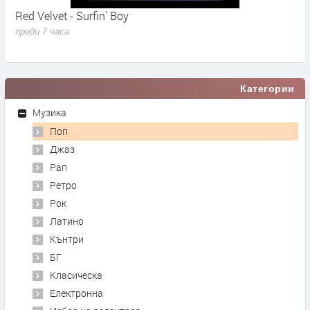
Red Velvet - Surfin' Boy
M
N
преди 7 часа
п
Категории
Музика
Поп
Джаз
Рап
Ретро
Рок
Латино
Кънтри
БГ
Класическа
Електронна