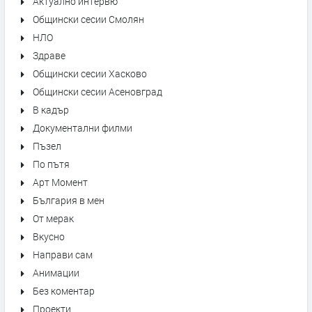
Актуално интервю
Общински сесии Смолян
НЛО
Здраве
Общински сесии Хасково
Общински сесии Асеновград
В кадър
Документални филми
Пъзел
По пътя
Арт Момент
България в мен
От мерак
Вкусно
Направи сам
Анимации
Без коментар
Проекти