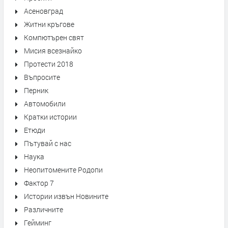
Асеновград
Житни кръгове
Компютърен свят
Мисия всезнайко
Протести 2018
Въпросите
Перник
Автомобили
Кратки истории
Етюди
Пътувай с нас
Наука
Неопитомените Родопи
Фактор 7
Истории извън Новините
Различните
Гейминг