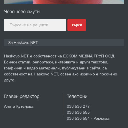
№4120 Магазин/Офис под наем в кв.
Любен Каравелов, Хасково-близо до
Черешово смути
градската градина!
Търси
преди 2 дни
ПРЕДЛАГА
ПРОСТОРЕН ТРИСТАЕН
За Haskovo.NET
АПАРТАМЕНТ В НОВА СГРАДА КВ.
КУБА
Haskovo.NET е собственост на ЕСКОМ МЕДИА ГРУП ООД.
Всички статии, репортажи, интервюта и други текстови,
преди 3 дни
графични и видео материали, публикувани в сайта, са
собственост на Haskovo.NET, освен ако изрично е посочено
ПРЕДЛАГА
Продавам парцел в гр. Хасково кв.
друго.
Хисаря до ток, вода,канализация,
асфалт 0889 537 426
Главен редактор
Телефони
преди 3 дни
Анета Кутелова
038 536 277
038 536 555
ПРЕДЛАГА
СГЛОБЯВАНЕ НА МЕБЕЛИ.
038 536 554 - Реклама