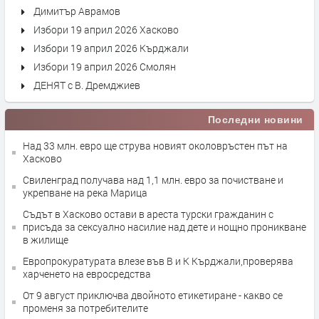
Димитър Аврамов
Избори 19 април 2026 Хасково
Избори 19 април 2026 Кърджали
Избори 19 април 2026 Смолян
ДЕНЯТ с В. Дремджиев
Последни новини
Над 33 млн. евро ще струва новият околовръстен път на
Хасково
Свиленград получава над 1,1 млн. евро за почистване и
укрепване на река Марица
Съдът в Хасково остави в ареста турски гражданин с
присъда за сексуално насилие над дете и нощно проникване
в жилище
Европрокуратурата влезе във В и К Кърджали,проверява
харченето на евросредства
От 9 август приключва двойното етикетиране - какво се
променя за потребителите