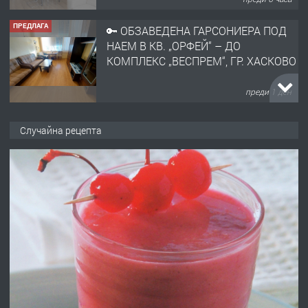
ПРЕДЛАГА
🔑 ОБЗАВЕДЕНА ГАРСОНИЕРА ПОД
НАЕМ В КВ. „ОРФЕЙ“ – ДО
КОМПЛЕКС „ВЕСПРЕМ“, ГР. ХАСКОВО
преди 1 ден
ПРЕДЛАГА
НАПЪЛНО ОБЗАВЕДЕН И
Случайна рецепта
ОБОРУДВАН ТРИСТАЕН
АПАРТАМЕНТ В ЦЕНТЪРА НА ГР.
ХАСКОВО
преди 2 дни
ПРЕДЛАГА
Давам гараж под наем
преди 2 дни
ПРЕДЛАГА