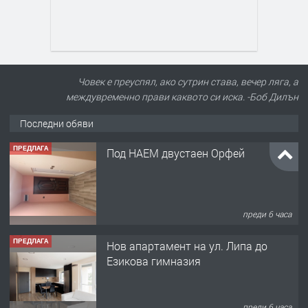
Човек е преуспял, ако сутрин става, вечер ляга, а
междувременно прави каквото си иска. -Боб Дилън
Последни обяви
ПРЕДЛАГА
Под НАЕМ двустаен Орфей
преди 6 часа
ПРЕДЛАГА
Нов апартамент на ул. Липа до
Езикова гимназия
преди 6 часа