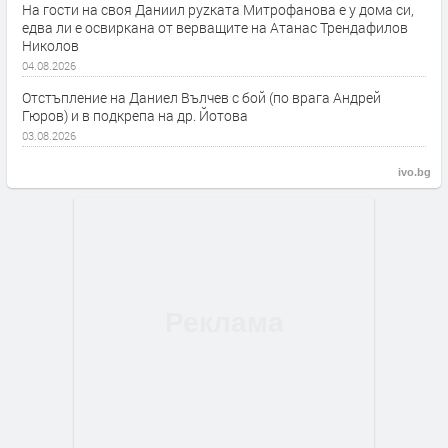
На гости на своя Даниил руzката Митрофанова е у дома си,
едва ли е освиркана от верващите на Атанас Трендафилов
Николов
04.08.2026
Отстъпление на Даниел Вълчев с бой (по врага Андрей
Гюров) и в подкрепа на др. Йотова
03.08.2026
ivo.bg