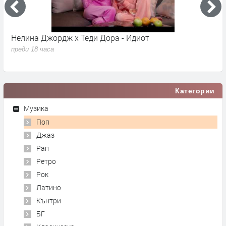
Нелина Джордж x Теди Дора - Идиот
Y
преди 18 часа
п
Категории
Музика
Поп
Джаз
Рап
Ретро
Рок
Латино
Кънтри
БГ