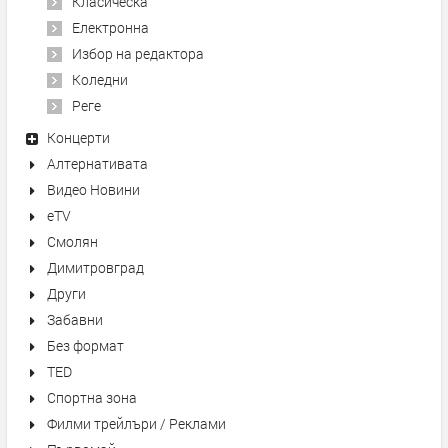
Класическа
Електронна
Избор на редактора
Коледни
Реге
Концерти
Алтернативата
Видео Новини
eTV
Смолян
Димитровград
Други
Забавни
Без формат
TED
Спортна зона
Филми трейлъри / Реклами