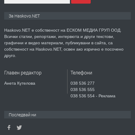
ПРЕДЛАГА
ПРОСТОРЕН ТРИСТАЕН
За Haskovo.NET
АПАРТАМЕНТ В НОВА СГРАДА КВ.
КУБА
Haskovo.NET е собственост на ЕСКОМ МЕДИА ГРУП ООД.
Всички статии, репортажи, интервюта и други текстови,
преди 4 дни
графични и видео материали, публикувани в сайта, са
собственост на Haskovo.NET, освен ако изрично е посочено
ПРЕДЛАГА
Продавам парцел в гр. Хасково кв.
друго.
Хисаря до ток, вода,канализация,
асфалт 0889 537 426
Главен редактор
Телефони
преди 4 дни
Анета Кутелова
038 536 277
038 536 555
ПРЕДЛАГА
СГЛОБЯВАНЕ НА МЕБЕЛИ.
038 536 554 - Реклама
Последвай ни
преди 4 дни
ПРЕДЛАГА
№4119 Едностаен обзаведен