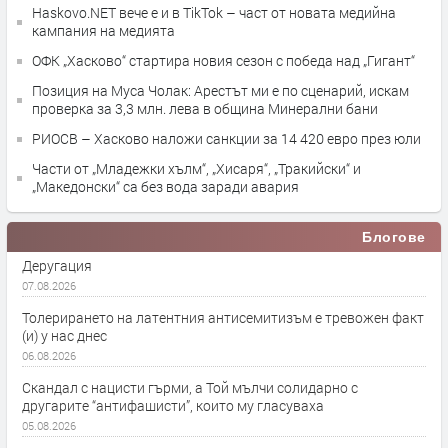
Haskovo.NET вече е и в TikTok – част от новата медийна
кампания на медията
ОФК „Хасково“ стартира новия сезон с победа над „Гигант“
Позиция на Муса Чолак: Арестът ми е по сценарий, искам
проверка за 3,3 млн. лева в община Минерални бани
РИОСВ – Хасково наложи санкции за 14 420 евро през юли
Части от „Младежки хълм“, „Хисаря“, „Тракийски“ и
„Македонски“ са без вода заради авария
Блогове
Деругация
07.08.2026
Толерирането на латентния антисемитизъм е тревожен факт
(и) у нас днес
06.08.2026
Скандал с нацисти гърми, а Той мълчи солидарно с
другарите “антифашисти”, които му гласуваха
05.08.2026