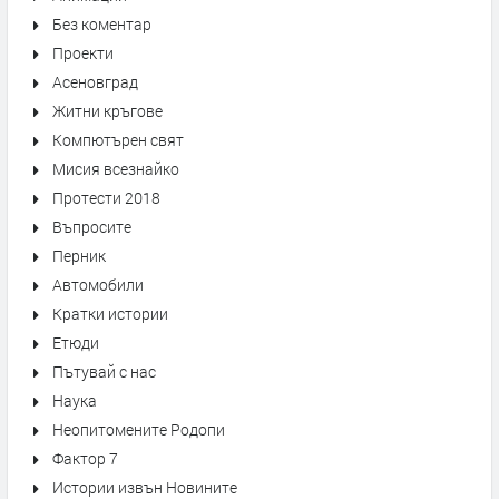
Без коментар
Проекти
Асеновград
Житни кръгове
Компютърен свят
Мисия всезнайко
Протести 2018
Въпросите
Перник
Автомобили
Кратки истории
Етюди
Пътувай с нас
Наука
Неопитомените Родопи
Фактор 7
Истории извън Новините