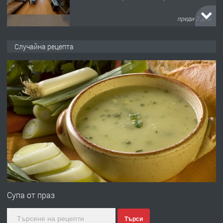
преди 2 дни
ПРЕДЛАГА
НАПЪЛНО ОБЗАВЕДЕН И
Случайна рецепта
ОБОРУДВАН ТРИСТАЕН
АПАРТАМЕНТ В ЦЕНТЪРА НА ГР.
ХАСКОВО
преди 3 дни
ПРЕДЛАГА
Давам гараж под наем
преди 3 дни
ПРЕДЛАГА
№4120 Магазин/Офис под наем в кв.
Любен Каравелов, Хасково-близо до
Супа от праз
градската градина!
Търси
преди 3 дни