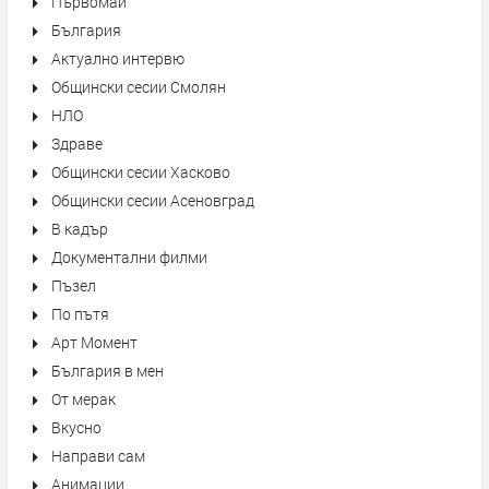
Първомай
България
Актуално интервю
Общински сесии Смолян
НЛО
Здраве
Общински сесии Хасково
Общински сесии Асеновград
В кадър
Документални филми
Пъзел
По пътя
Арт Момент
България в мен
От мерак
Вкусно
Направи сам
Анимации