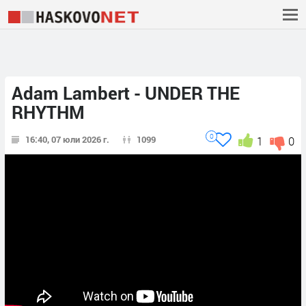
Adam Lambert - UNDER THE
RHYTHM
0
16:40, 07 юли 2026 г.
1099
1
0