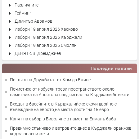
Различните
Гейминг
Димитър Аврамов
Избори 19 април 2026 Хасково
Избори 19 април 2026 Кърджали
Избори 19 април 2026 Смолян
ДЕНЯТ с В. Дремджиев
Последни новини
По пътя на Дружбата - от Ком до Емине!
Почистиха от избуели треви пространството около
паметника на Апостола след сигнал на Кърджали бг вести
Входът в басейните в Кърджалийско скочи двойно с
въвеждане на еврото,на места достигна 15 евро
Канят на събор в Биволяне в памет на Елмалъ баба
Предимно слънчево и ветровито днес в Кърджали,оранжев
код за опасни жеги