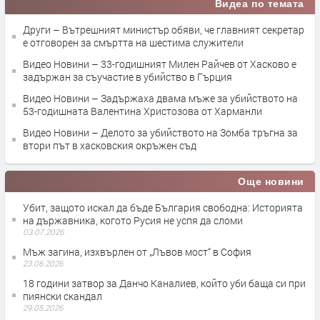
Видеа по темата
Други – Вътрешният министър обяви, че главният секретар
е отговорен за смъртта на шестима служители
Видео Новини – 33-годишният Милен Райчев от Хасково е
задържан за съучастие в убийство в Гърция
Видео Новини – Задържаха двама мъже за убийството на
53-годишната Валентина Христозова от Харманли
Видео Новини – Делото за убийството на Зомба тръгна за
втори път в хасковския окръжен съд
Още новини
Убит, защото искал да бъде България свободна: Историята
на държавника, когото Русия не успя да сломи
03.07.2026
Мъж загина, изхвърлен от „Лъвов мост“ в София
23.06.2026
18 години затвор за Данчо Каналиев, който уби баща си при
пиянски скандал
29.05.2026