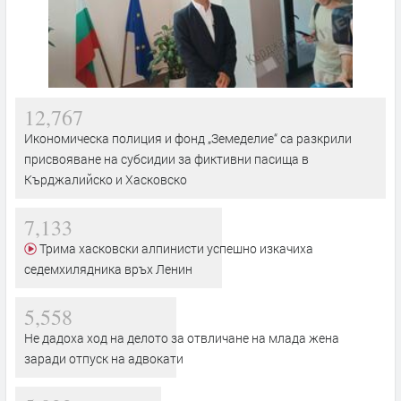
12,767
Икономическа полиция и фонд „Земеделие“ са разкрили
присвояване на субсидии за фиктивни пасища в
Кърджалийско и Хасковско
7,133
Трима хасковски алпинисти успешно изкачиха
седемхилядника връх Ленин
5,558
Не дадоха ход на делото за отвличане на млада жена
заради отпуск на адвокати