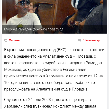
Мохмад Рамадан (в черно) пред съда
Хасково
1 Коментар
Върховният касационен съд (ВКС) окончателно остави
в сила решението на Апелативен съд – Пловдив, с
което наказанието на сирийския гражданин Рамадан
Мохамад, осъден за убийство в Регионалния
приемателен център в Харманли, е намалено от 12 на
10 години лишаване от свобода. Това съобщиха от
пресслужбата на Апелативния съд в Пловдив.
Случаят е от 24 юли 2023 г., когато в центъра в
Харманли след възникнал конфликт между двама