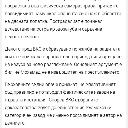
прераснала във физическа саморазправа, при която
подсъдимият намушкал опонента си с нож в областта
на дясната лопатка. Пострадалият е починал
вследствие на остра кръвозагуба и сърдечна
недостатъчност.
Делото пред ВКС е образувано по жалба на защитата,
която е поискала оправдателна присъда или връщане
на казуса за ново разглеждане. Основният аргумент е
бил, че Мохамад не е извършител на престъплението.
Върховните съдии обаче приемат, че Апелативният
съд правилно е потвърдил фактическите изводи на
първата инстанция. Според ВКС събраните
доказателства водят до единствения възможен и
категоричен извод, че именно подсъдимият е автор на
деянието.