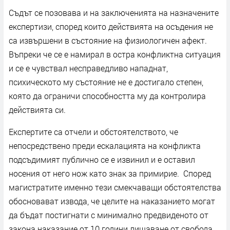
Съдът се позовава и на заключенията на назначените
експертизи, според които действията на осъдения не
са извършени в състояние на физиологичен афект.
Въпреки че се е намирал в остра конфликтна ситуация
и се е чувствал несправедливо нападнат,
психическото му състояние не е достигало степен,
която да ограничи способността му да контролира
действията си.
Експертите са отчели и обстоятелството, че
непосредствено преди ескалацията на конфликта
подсъдимият публично се е извинил и е оставил
носения от него нож като знак за примирие. Според
магистратите именно тези смекчаващи обстоятелства
обосновават извода, че целите на наказанието могат
да бъдат постигнати с минимално предвиденото от
закона наказание от 10 години лишаване от свобода.