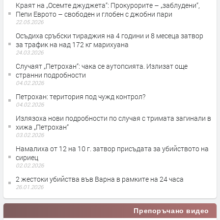
Краят на „Осемте джуджета“: Прокурорите – „заблудени“,
Пепи Еврото – свободен и глобен с джобни пари
22.05.2026
Осъдиха сръбски тираджия на 4 години и 8 месеца затвор
за трафик на над 172 кг марихуана
24.03.2026
Случаят „Петрохан“: чака се аутопсията. Излизат още
странни подробности
04.02.2026
Петрохан: територия под чужд контрол?
04.02.2026
Излязоха нови подробности по случая с тримата загинали в
хижа „Петрохан“
03.02.2026
Намалиха от 12 на 10 г. затвор присъдата за убийството на
сириец
02.02.2026
2 жестоки убийства във Варна в рамките на 24 часа
26.01.2026
Препоръчано видео