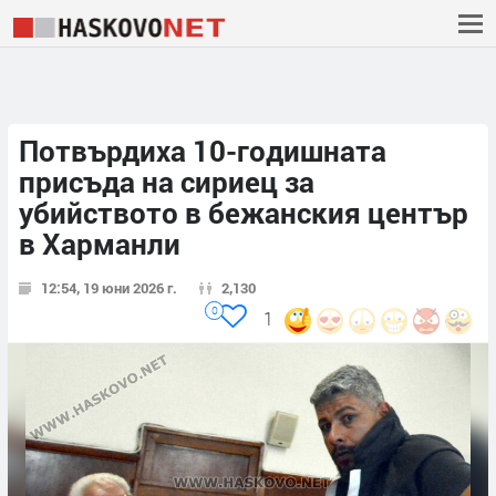
Потвърдиха 10-годишната
присъда на сириец за
убийството в бежанския център
в Харманли
12:54, 19 юни 2026 г.
2,130
0
1