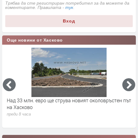
Трябва да сте регистриран потребител за да можете да
коментирате. Правилата -
тук
.
Вход
Още новини от Хасково
на
Над 33 млн. евро ще струва новият околовръстен път
С
на Хасково
п
преди 8 часа
п