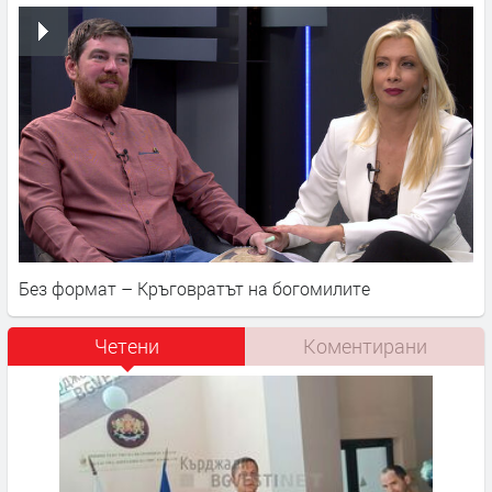
Без формат – Кръговратът на богомилите
Четени
Коментирани