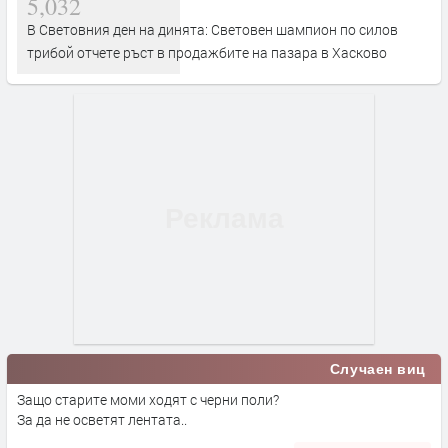
5,032
В Световния ден на динята: Световен шампион по силов
трибой отчете ръст в продажбите на пазара в Хасково
Случаен виц
Защо старите моми ходят с черни поли?
За да не осветят лентата..