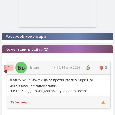
Facebook коментари
Коментари в сайта (1)
Бъ
бъзз
4
0
1
14:11, 19 юни 2026
Жалко, че не можем да го пратим този в Сирия да
изтърпява там наказанието.
Ще трябва да го издържаме тука доста време.
Отговор