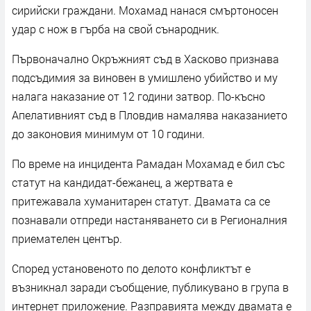
сирийски граждани. Мохамад нанася смъртоносен
удар с нож в гърба на свой сънародник.
Първоначално Окръжният съд в Хасково признава
подсъдимия за виновен в умишлено убийство и му
налага наказание от 12 години затвор. По-късно
Апелативният съд в Пловдив намалява наказанието
до законовия минимум от 10 години.
По време на инцидента Рамадан Мохамад е бил със
статут на кандидат-бежанец, а жертвата е
притежавала хуманитарен статут. Двамата са се
познавали отпреди настаняването си в Регионалния
приемателен център.
Според установеното по делото конфликтът е
възникнал заради съобщение, публикувано в група в
интернет приложение. Разправията между двамата е