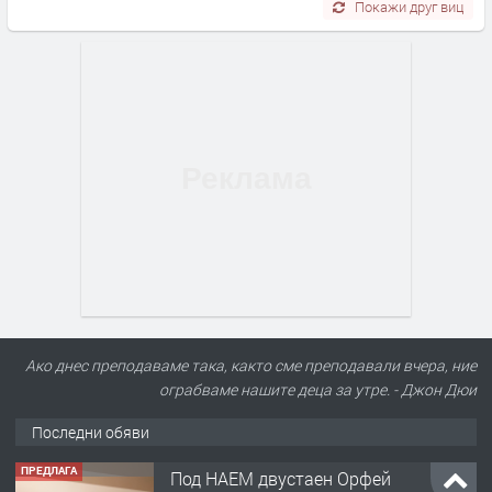
Покажи друг виц
Ако днес преподаваме така, както сме преподавали вчера, ние
ограбваме нашите деца за утре. - Джон Дюи
Последни обяви
ПРЕДЛАГА
Под НАЕМ двустаен Орфей