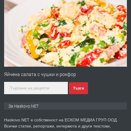
ХАСКОВО
преди 2 дни
ПРЕДЛАГА
Давам гараж под наем
преди 2 дни
ПРЕДЛАГА
№4120 Магазин/Офис под наем в кв.
Любен Каравелов, Хасково-близо до
Яйчена салата с чушки и рокфор
градската градина!
Търси
преди 2 дни
ПРЕДЛАГА
ПРОСТОРЕН ТРИСТАЕН
За Haskovo.NET
АПАРТАМЕНТ В НОВА СГРАДА КВ.
КУБА
Haskovo.NET е собственост на ЕСКОМ МЕДИА ГРУП ООД.
Всички статии, репортажи, интервюта и други текстови,
преди 3 дни