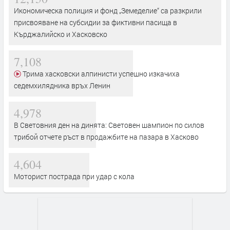
Икономическа полиция и фонд „Земеделие“ са разкрили
присвояване на субсидии за фиктивни пасища в
Кърджалийско и Хасковско
7,108
Трима хасковски алпинисти успешно изкачиха
седемхилядника връх Ленин
4,978
В Световния ден на динята: Световен шампион по силов
трибой отчете ръст в продажбите на пазара в Хасково
4,604
Моторист пострада при удар с кола