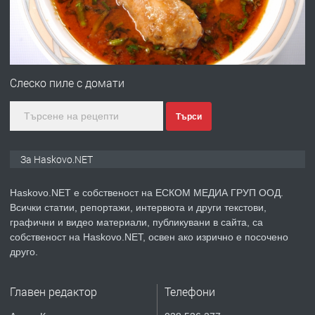
преди 3 дни
ПРЕДЛАГА
Продавам парцел в гр. Хасково кв.
Хисаря до ток, вода,канализация,
Слеско пиле с домати
асфалт 0889 537 426
Търси
преди 3 дни
ПРЕДЛАГА
СГЛОБЯВАНЕ НА МЕБЕЛИ.
За Haskovo.NET
Haskovo.NET е собственост на ЕСКОМ МЕДИА ГРУП ООД.
Всички статии, репортажи, интервюта и други текстови,
преди 3 дни
графични и видео материали, публикувани в сайта, са
собственост на Haskovo.NET, освен ако изрично е посочено
ПРЕДЛАГА
№4119 Едностаен обзаведен
друго.
апартамент под наем в кв.
Училищни, гр. Хасково.
Главен редактор
Телефони
преди 3 дни