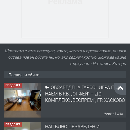
Щастието е като пеперуда, която, когато я преследваме, винаги
остава извън обсега ни, но, ако седнем кротко, може да кацне
върху нас. - Натаниел Хоторн
Последни обяви
ПРЕДЛАГА
🔑 ОБЗАВЕДЕНА ГАРСОНИЕРА ПОД
НАЕМ В КВ. „ОРФЕЙ“ – ДО
КОМПЛЕКС „ВЕСПРЕМ“, ГР. ХАСКОВО
преди 1 ден
ПРЕДЛАГА
НАПЪЛНО ОБЗАВЕДЕН И