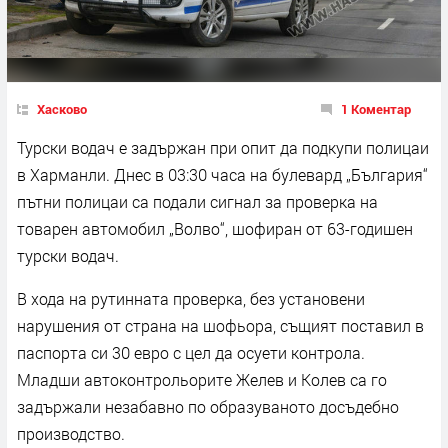
Хасково
1 Коментар
Турски водач е задържан при опит да подкупи полицаи
в Харманли. Днес в 03:30 часа на булевард „България“
пътни полицаи са подали сигнал за проверка на
товарен автомобил „Волво“, шофиран от 63-годишен
турски водач.
В хода на рутинната проверка, без установени
нарушения от страна на шофьора, същият поставил в
паспорта си 30 евро с цел да осуети контрола.
Младши автоконтрольорите Желев и Колев са го
задържали незабавно по образуваното досъдебно
производство.