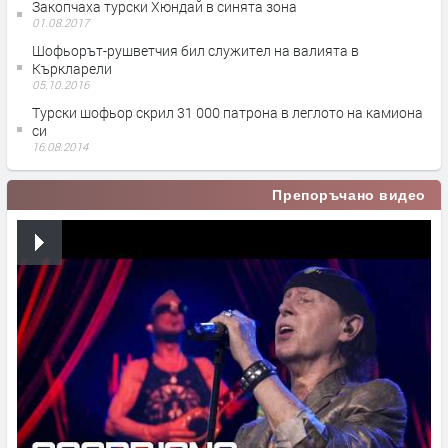
Закопчаха турски Хюндай в синята зона
01.08.2017
Шофьорът-рушветчия бил служител на валията в
Къркларели
05.10.2016
Турски шофьор скрил 31 000 патрона в леглото на камиона
си
16.08.2014
Препоръчано видео