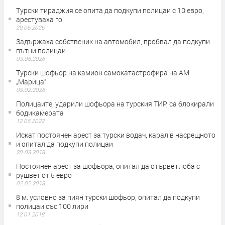
Турски тираджия се опита да подкупи полицаи с 10 евро,
арестуваха го
29.06.2026
Задържаха собственик на автомобил, пробвал да подкупи
пътни полицаи
03.06.2026
Турски шофьор на камион самокатастрофира на АМ
„Марица“
09.02.2026
Полицаите, ударили шофьора на турския ТИР, са блокирали
бодикамерата
12.05.2022
Искат постоянен арест за турски водач, карал в насрещното
и опитал да подкупи полицаи
20.03.2018
Постоянен арест за шофьора, опитал да отърве глоба с
рушвет от 5 евро
02.02.2018
8 м. условно за пиян турски шофьор, опитал да подкупи
полицаи със 100 лири
12.01.2018