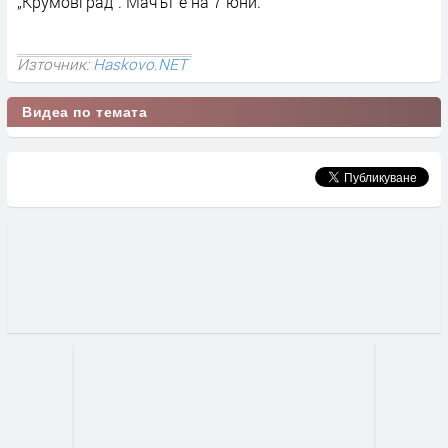
„Крумовград“. Мачът е на 7 юни.
Източник:
Haskovo.NET
Видеа по темата