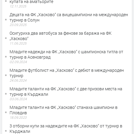
купата на аматьорите
12.11.2025
Децата на ФК „Хасково“ са вицешампиони на международен
турнир в Солун
23.09.2025
Осигуриха два автобуса за фенове за баража на ФК
„Хасково“
11.06.2025
Младите надежди на ФК „Хасково“ с шампионска титла от
турнир в Асеновград
02.09.2024
Младите футболист на „Хасково“ с дебют в международен
турнир
24.06.2024
Младите таланти на ФК „Хасково“ с две призови места на
турнир в Кърджали
03.06.2024
Младите таланти на ФК „Хасково“ станаха шампиони в
Пловдив
18.09.2023
3 отборни купи за надеждите на ФК „Хасково“ от турнир в
Кърджали