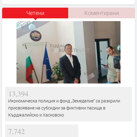
Четени
Коментирани
13,394
Икономическа полиция и фонд „Земеделие“ са разкрили
присвояване на субсидии за фиктивни пасища в
Кърджалийско и Хасковско
7,742