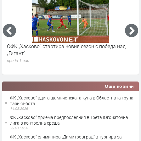
Позиция на Муса Чолак: Арестът ми е по сценарий,
Р
искам проверка за 3,3 млн. лева в община
п
Минерални бани
п
преди 2 часа
Още новини
ФК „Хасково“ вдига шампионската купа в Областната група
тази събота
14.05.2026
ФК „Хасково“ приема предпоследния в Трета Югоизточна
лига в контролна среща
29.01.2026
ФК „Хасково“ елиминира „Димитровград“ в турнира за