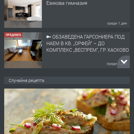
НАЕМ В КВ. „ОРФЕЙ“ – ДО
КОМПЛЕКС „ВЕСПРЕМ“, ГР. ХАСКОВО
преди 2 дни
ПРЕДЛАГА
НАПЪЛНО ОБЗАВЕДЕН И
ОБОРУДВАН ТРИСТАЕН
АПАРТАМЕНТ В ЦЕНТЪРА НА ГР.
ХАСКОВО
преди 3 дни
ПРЕДЛАГА
Давам гараж под наем
Случайна рецепта
преди 3 дни
ПРЕДЛАГА
№4120 Магазин/Офис под наем в кв.
Любен Каравелов, Хасково-близо до
градската градина!