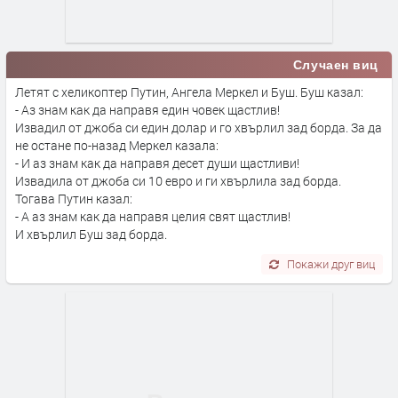
Случаен виц
Летят с хеликоптер Путин, Ангела Меркел и Буш. Буш казал:
- Аз знам как да направя един човек щастлив!
Извадил от джоба си един долар и го хвърлил зад борда. За да
не остане по-назад Меркел казала:
- И аз знам как да направя десет души щастливи!
Извадила от джоба си 10 евро и ги хвърлила зад борда.
Тогава Путин казал:
- А аз знам как да направя целия свят щастлив!
И хвърлил Буш зад борда.
Покажи друг виц