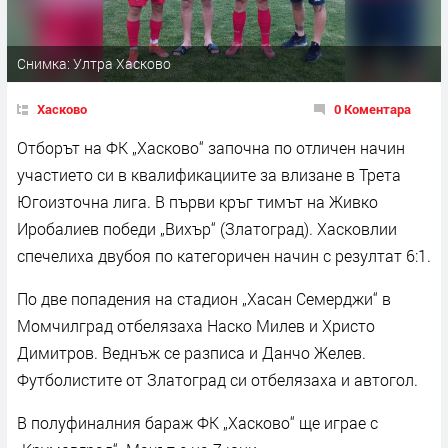
Снимка: Ултра Хасково
Хасково
0 Коментара
Отборът на ФК „Хасково“ започна по отличен начин
участието си в квалификациите за влизане в Трета
Югоизточна лига. В първи кръг тимът на Живко
Иробалиев победи „Вихър“ (Златоград). Хасковлии
спечелиха двубоя по категоричен начин с резултат 6:1.
По две попадения на стадион „Хасан Семерджи“ в
Момчилград отбелязаха Наско Милев и Христо
Димитров. Веднъж се разписа и Данчо Желев.
Футболистите от Златоград си отбелязаха и автогол.
В полуфиналния бараж ФК „Хасково“ ще играе с