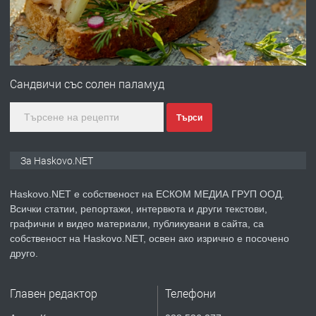
преди 3 дни
ПРЕДЛАГА
ПРОСТОРЕН ТРИСТАЕН
АПАРТАМЕНТ В НОВА СГРАДА КВ.
Сандвичи със солен паламуд
КУБА
Търси
преди 4 дни
ПРЕДЛАГА
Продавам парцел в гр. Хасково кв.
За Haskovo.NET
Хисаря до ток, вода,канализация,
асфалт 0889 537 426
Haskovo.NET е собственост на ЕСКОМ МЕДИА ГРУП ООД.
Всички статии, репортажи, интервюта и други текстови,
преди 4 дни
графични и видео материали, публикувани в сайта, са
собственост на Haskovo.NET, освен ако изрично е посочено
ПРЕДЛАГА
СГЛОБЯВАНЕ НА МЕБЕЛИ.
друго.
Главен редактор
Телефони
преди 4 дни