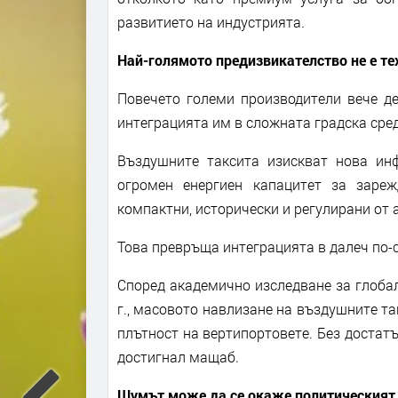
развитието на индустрията.
Най-голямото предизвикателство не е те
Повечето големи производители вече д
интеграцията им в сложната градска сред
Въздушните таксита изискват нова ин
огромен енергиен капацитет за зареж
компактни, исторически и регулирани от
Това превръща интеграцията в далеч по-
Според академично изследване за глобалн
г., масовото навлизане на въздушните та
плътност на вертипортовете. Без достат
достигнал мащаб.
Шумът може да се окаже политическият