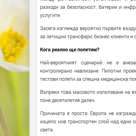
разходи за безопасност, батерии и инф
услугите.
Засега изглежда вероятно първите възду
за летищни трансфери, бизнес клиенти и
Кога реално ще полетим?
Най-вероятният сценарий не е внез
контролирано навлизане. Пилотни проек
тестови полети за спешна медицинска по
Въпреки това масовото използване на в
поне десетилетие далеч.
Причината е проста: Европа не изгражд
изцяло нов транспортен слой над едни о
света.