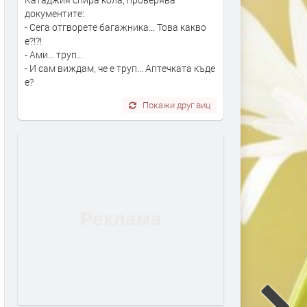
документите:
- Сега отгворете багажника... Това какво
е?!?!
- Ами... труп...
- И сам виждам, че е труп... Аптечката къде
е?
Покажи друг виц