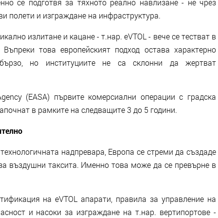
нно се подготвя за тяхното реално навлизане - не чрез
ви полети и изграждане на инфраструктура.
кално излитане и кацане - т.нар. eVTOL - вече се тестват в
 Въпреки това европейският подход остава характерно
 бързо, но институциите не са склонни да жертват
 Agency (EASA) първите комерсиални операции с градска
почнат в рамките на следващите 3 до 5 години.
ително
технологичната надпревара, Европа се стреми да създаде
за въздушни таксита. Именно това може да се превърне в
тификация на eVTOL апарати, правила за управление на
асност и насоки за изграждане на т.нар. вертипортове -