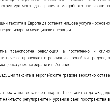
раструктура могат да ограничат мащабното навлизане на
шни таксита в Европа да останат нишова услуга - основно
 специализирани медицински операции.
апна транспортна революция, а постепенно и силно
ти вече се провеждат в различни европейски градове, а
мощ бяха демонстрирани и в Испания.
ъздушни таксита в европейските градове вероятно остава
а просто нов летателен апарат. Тя се опитва да създаде
т най-гъсто регулираните и урбанизирани пространства в