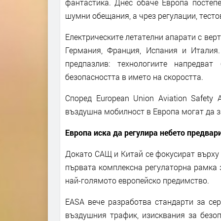
фантастика. Днес обаче Европа постепе
шумни обещания, а чрез регулации, тесто
Електрическите летателни апарати с верти
Германия, Франция, Испания и Италия.
предпазлив: технологиите напредват
безопасността в името на скоростта.
Според European Union Aviation Safety
въздушна мобилност в Европа могат да за
Европа иска да регулира небето предвар
Докато САЩ и Китай се фокусират върху 
първата комплексна регулаторна рамка 
най-голямото европейско предимство.
EASA вече разработва стандарти за сер
въздушния трафик, изисквания за безоп