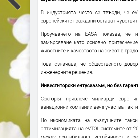
В индустрията често се твърди, че e
европейските граждани остават чувствит
Проучването на EASA показва, че н
замърсяване като основно притеснение
животните и качеството на живот в градо
Това означава, че общественото дове
инженерните решения.
Инвеститорски ентусиазъм, но без гаран
Секторът привлече милиарди евро ин
авиационни компании вече участват акти
Но икономиката на въздушните такси
оптимизацията на eVTOL системите от 20
между рентабилност, устойчивост и ре