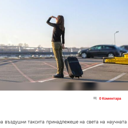
0 Коментара
за въздушни таксита принадлежеше на света на научната