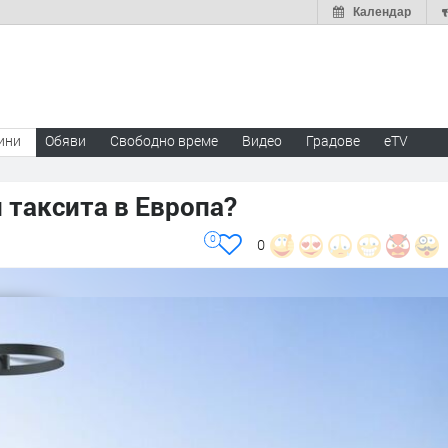
Календар
ини
Обяви
Свободно време
Видео
Градове
eTV
 таксита в Европа?
0
0