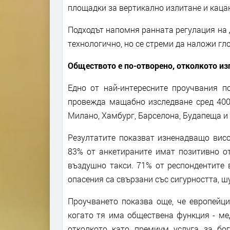
площадки за вертикално излитане и каца
Подходът напомня ранната регулация на 
технологично, но се стреми да наложи гл
Обществото е по-отворено, отколкото и
Едно от най-интересните проучвания п
провежда мащабно изследване сред 4000
Милано, Хамбург, Барселона, Будапеща и
Резултатите показват изненадващо висо
83% от анкетираните имат позитивно о
въздушно такси. 71% от респондентите
опасения са свързани със сигурността, ш
Проучването показва още, че европейци
когато тя има обществена функция - ме
отколкото като премиум услуга за бо