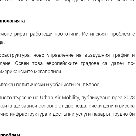
хнологията
емонстрират работещи прототипи. Истинският проблем е
а.
фраструктура, ново управление на въздушния трафик и
дане. Освен това европейските градове са далеч по-
 американските мегаполиси.
сложен политически и урбанистичен въпрос.
ото търсене на Urban Air Mobility, публикувано през 2023
ксита ще зависи основно от две неща: ниски цени и висока
ъчно инфраструктура и достъпни услуги пазарът трудно би
 проблем