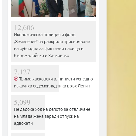
12,606
Икономическа полиция и фонд
„Земеделие“ са разкрили присвояване
на субсидии за фиктивни пасища в
Кърджалийско и Хасковско
7,127
Трима хасковски алпинисти успешно
изкачиха седемхилядника връх Ленин
5,099
Не дадоха ход на делото за отвличане
на млада жена заради отпуск на
адвокати