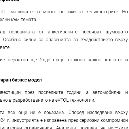
VTOL машините са много по-тихи от хеликоптерите. Но
елни към темата.
ад половината от анкетираните посочват шумовото
. Особено силни са опасенията за въздействието върху
вете.
рие вероятно ще бъде също толкова важно, колкото и
тиран бизнес модел
вестиции през последните години, а автомобилни и
вно в разработването на eVTOL технологии.
та все още не е доказана. Според изследване върху
24 г. индустрията е изправена пред сериозни компромиси
гулаторни ограничения. Анализът показва, че високите