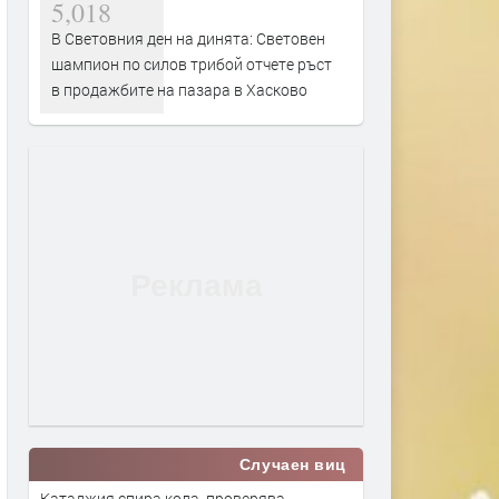
5,018
В Световния ден на динята: Световен
шампион по силов трибой отчете ръст
в продажбите на пазара в Хасково
Случаен виц
Катаджия спира кола, проверява