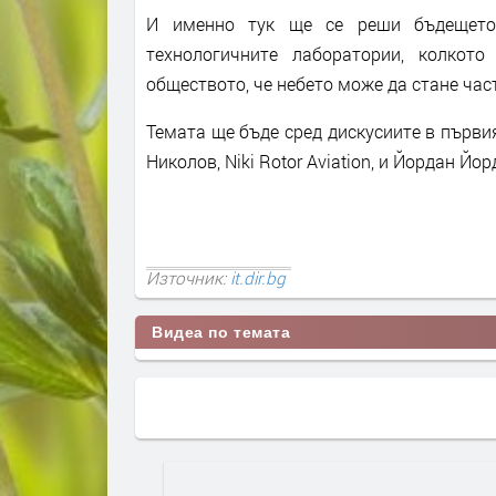
И именно тук ще се реши бъдещето
технологичните лаборатории, колкот
обществото, че небето може да стане час
Темата ще бъде сред дискусиите в първия 
Николов, Niki Rotor Aviation, и Йордан Йо
Източник:
it.dir.bg
Видеа по темата