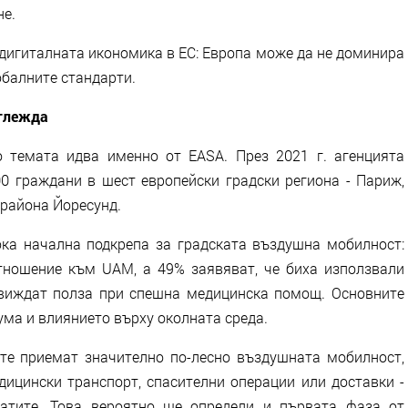
не.
дигиталната икономика в ЕС: Европа може да не доминира
обалните стандарти.
зглежда
о темата идва именно от EASA. През 2021 г. агенцията
 граждани в шест европейски градски региона - Париж,
 района Йоресунд.
ка начална подкрепа за градската въздушна мобилност:
тношение към UAM, a 49% заявяват, че биха използвали
 виждат полза при спешна медицинска помощ. Основните
ума и влиянието върху околната среда.
те приемат значително по-лесно въздушната мобилност,
дицински транспорт, спасителни операции или доставки -
гатите. Това вероятно ще определи и първата фаза от