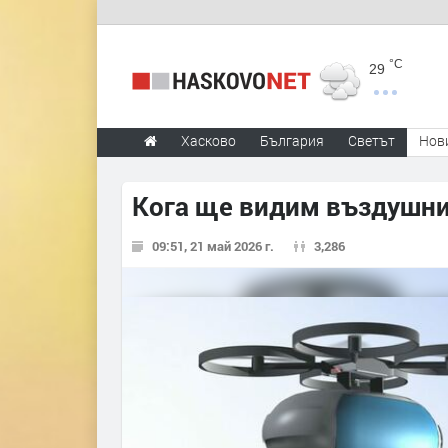
°C
29
Хасково
България
Светът
Нов
Кога ще видим въздушни
09:51, 21 май 2026 г.
3,286