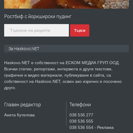
ПРЕДЛАГА
№4120 Магазин/Офис под наем в кв.
Любен Каравелов, Хасково-близо до
Ростбиф с йоркширски пудинг
градската градина!
Търси
преди 3 дни
ПРЕДЛАГА
ПРОСТОРЕН ТРИСТАЕН
За Haskovo.NET
АПАРТАМЕНТ В НОВА СГРАДА КВ.
КУБА
Haskovo.NET е собственост на ЕСКОМ МЕДИА ГРУП ООД.
Всички статии, репортажи, интервюта и други текстови,
преди 4 дни
графични и видео материали, публикувани в сайта, са
собственост на Haskovo.NET, освен ако изрично е посочено
ПРЕДЛАГА
Продавам парцел в гр. Хасково кв.
друго.
Хисаря до ток, вода,канализация,
асфалт 0889 537 426
Главен редактор
Телефони
преди 4 дни
Анета Кутелова
038 536 277
038 536 555
ПРЕДЛАГА
СГЛОБЯВАНЕ НА МЕБЕЛИ.
038 536 554 - Реклама