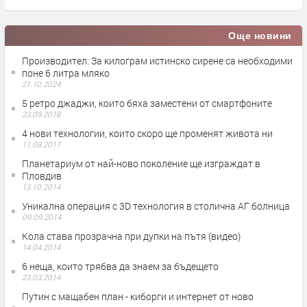
Още новини
Производител: За килограм истинско сирене са необходими
поне 6 литра мляко
21.10.2024
5 ретро джаджи, които бяха заместени от смартфоните
23.09.2018
4 нови технологии, които скоро ще променят живота ни
11.08.2017
Планетариум от най-ново поколение ще изграждат в
Пловдив
13.10.2014
Уникална операция с 3D технология в столична АГ болница
09.09.2014
Кола става прозрачна при дупки на пътя (видео)
14.04.2014
6 неща, които трябва да знаем за бъдещето
23.03.2014
Путин с мащабен план - киборги и интернет от ново