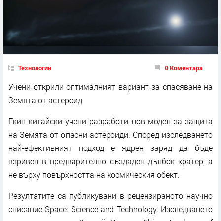
Технологии
0 Коментара
Учени открили оптималният вариант за спасяване на
Земята от астероид
Екип китайски учени разработи нов модел за защита
на Земята от опасни астероиди. Според изследването
най-ефективният подход е ядрен заряд да бъде
взривен в предварително създаден дълбок кратер, а
не върху повърхността на космическия обект.
Резултатите са публикувани в рецензираното научно
списание Space: Science and Technology. Изследването