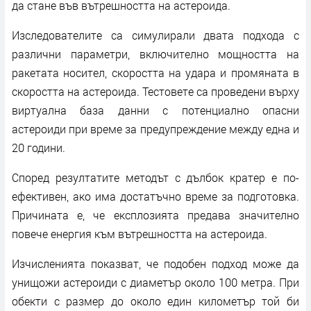
да стане във вътрешността на астероида.
Изследователите са симулирали двата подхода с
различни параметри, включително мощността на
ракетата носител, скоростта на удара и промяната в
скоростта на астероида. Тестовете са проведени върху
виртуална база данни с потенциално опасни
астероиди при време за предупреждение между една и
20 години.
Според резултатите методът с дълбок кратер е по-
ефективен, ако има достатъчно време за подготовка.
Причината е, че експлозията предава значително
повече енергия към вътрешността на астероида.
Изчисленията показват, че подобен подход може да
унищожи астероиди с диаметър около 100 метра. При
обекти с размер до около един километър той би