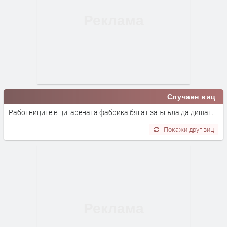
Случаен виц
Работниците в цигарената фабрика бягат за ъгъла да дишат.
Покажи друг виц