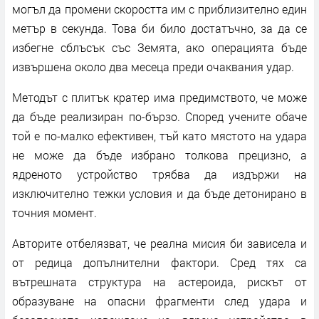
могъл да промени скоростта им с приблизително един
метър в секунда. Това би било достатъчно, за да се
избегне сблъсък със Земята, ако операцията бъде
извършена около два месеца преди очаквания удар.
Методът с плитък кратер има предимството, че може
да бъде реализиран по-бързо. Според учените обаче
той е по-малко ефективен, тъй като мястото на удара
не може да бъде избрано толкова прецизно, а
ядреното устройство трябва да издържи на
изключително тежки условия и да бъде детонирано в
точния момент.
Авторите отбелязват, че реална мисия би зависела и
от редица допълнителни фактори. Сред тях са
вътрешната структура на астероида, рискът от
образуване на опасни фрагменти след удара и