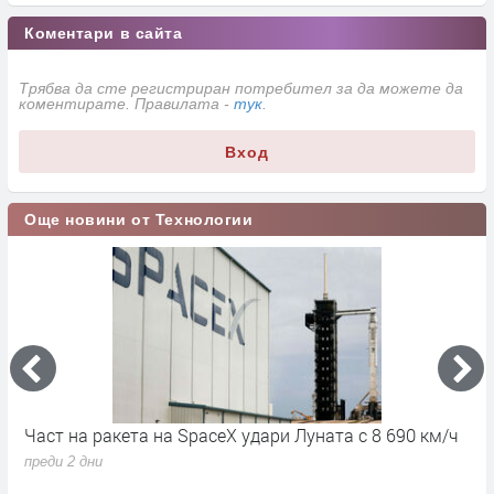
Коментари в сайта
Трябва да сте регистриран потребител за да можете да
коментирате. Правилата -
тук
.
Вход
Още новини от Технологии
Част на ракета на SpaceX удари Луната с 8 690 км/ч
6
д
преди 2 дни
п