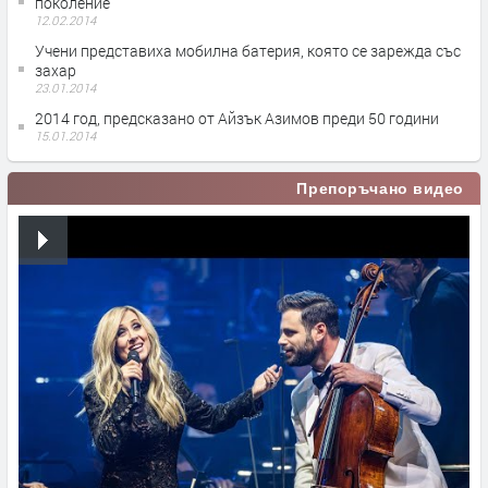
поколение
12.02.2014
Учени представиха мобилна батерия, която се зарежда със
захар
23.01.2014
2014 год, предсказано от Айзък Азимов преди 50 години
15.01.2014
Препоръчано видео