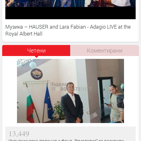
Музика – HAUSER and Lara Fabian - Adagio LIVE at the
Royal Albert Hall
Четени
Коментирани
13,449
Икономическа полиция и фонд „Земеделие“ са разкрили