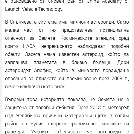
е ръководено от Сяовей Ван от China Academy of
Launch Vehicle Technology.
В Слънчевата система има милиони астероиди. Само
малка част от тях представляват потенциална
опасност за Земята. Космическите агенции, сред
които НАСА, непрекъснато наблюдават подобни
обекти. Засега няма известен астероид, който да
заплашва планетата в близко бъдеще. Дори
астероидът Апофис, който в миналото пораждаше
опасения за близкото си преминаване през 2068 г.,
вече е изключен като риск.
Въпреки това историята показва, че Земята не е
защитена от подобни събития. През 2013 г. метеорът
над Челябинск причини материални щети в голям
район на Русия, въпреки сравнително малките си
размери. Учените отбелязват, че астероиди с