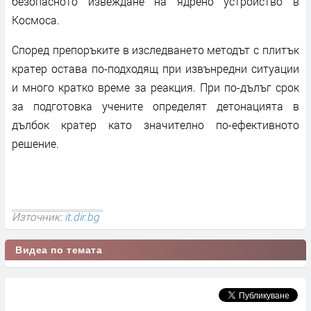
безопасното извеждане на ядрено устройство в
Космоса.
Според препоръките в изследването методът с плитък
кратер остава по-подходящ при извънредни ситуации
и много кратко време за реакция. При по-дълъг срок
за подготовка учените определят детонацията в
дълбок кратер като значително по-ефективното
решение.
Източник:
it.dir.bg
Видеа по темата