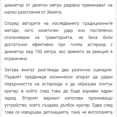
диаметър от десетки метри редовно преминават на
малко разстояние от Земята.
Според авторите на изследването традиционните
методи, като кинетичен удар или постепенно
отклоняване на траекторията, не биха били
достатъчно ефективни при голям астероид с
диаметър над 100 метра, ако времето за реакция е
ограничено.
Затова екипът разглежда два различни сценария.
Първият предвижда космически апарат да удари
повърхността на астероида и да образува плитък
кратер, в който след това да бъде взривен ядрен
заряд. Вторият вариант използва проникващо
устройство, което създава дълбок кратер. Едва след
това се извършва детонацията, така че експлозията