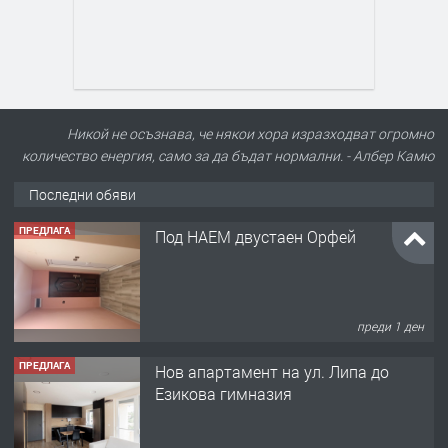
Никой не осъзнава, че някои хора изразходват огромно
количество енергия, само за да бъдат нормални. - Албер Камю
Последни обяви
ПРЕДЛАГА
Под НАЕМ двустаен Орфей
преди 1 ден
ПРЕДЛАГА
Нов апартамент на ул. Липа до
Езикова гимназия