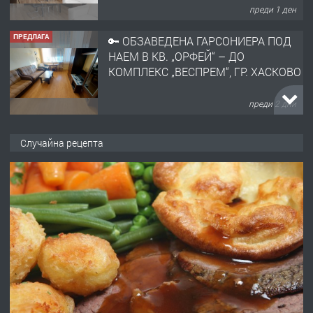
преди 1 ден
ПРЕДЛАГА
🔑 ОБЗАВЕДЕНА ГАРСОНИЕРА ПОД
НАЕМ В КВ. „ОРФЕЙ“ – ДО
КОМПЛЕКС „ВЕСПРЕМ“, ГР. ХАСКОВО
преди 2 дни
ПРЕДЛАГА
НАПЪЛНО ОБЗАВЕДЕН И
Случайна рецепта
ОБОРУДВАН ТРИСТАЕН
АПАРТАМЕНТ В ЦЕНТЪРА НА ГР.
ХАСКОВО
преди 3 дни
ПРЕДЛАГА
Давам гараж под наем
преди 3 дни