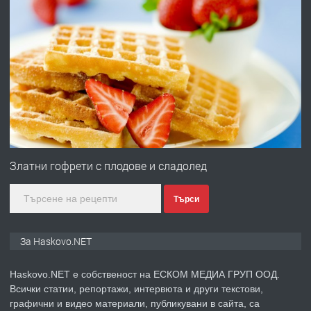
преди 5 дни
ПРЕДЛАГА
Давам гараж под наем
преди 5 дни
ПРЕДЛАГА
№4120 Магазин/Офис под наем в кв.
Любен Каравелов, Хасково-близо до
Златни гофрети с плодове и сладолед
градската градина!
Търси
преди 5 дни
ПРЕДЛАГА
ПРОСТОРЕН ТРИСТАЕН
За Haskovo.NET
АПАРТАМЕНТ В НОВА СГРАДА КВ.
КУБА
Haskovo.NET е собственост на ЕСКОМ МЕДИА ГРУП ООД.
Всички статии, репортажи, интервюта и други текстови,
преди 6 дни
графични и видео материали, публикувани в сайта, са