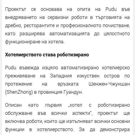
Проектът се основава на опита на Pudu във
внедряването на сервизни роботи в търговията на
дребно, ресторантите и професионалното почистване,
като разширява автоматизацията до цялостното
функциониране на хотела.
Хотелиерството става роботизирано
Pudu въвежда изцяло автоматизирано хотелиерско
преживяване на Западния изкуствен остров по
протежение на връзката Шенжен-Чжуншан
(ShenZhong) в провинция Гуандун.
Описан като първия „хотел с роботизирано
обслужване във всички аспекти“, проектът ще
включва роботи, които ще изпълняват всички основни
функции в хотелиерството. За да демонстрира