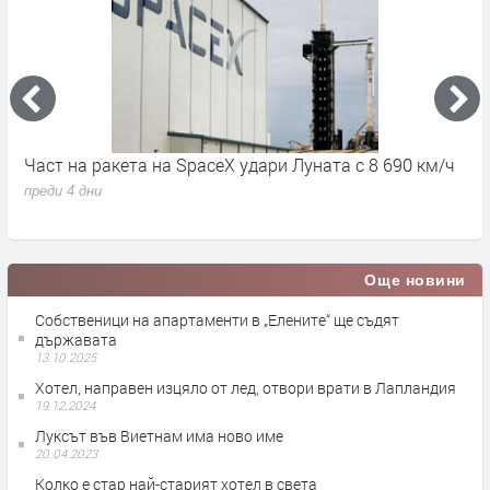
Част на ракета на SpaceX удари Луната с 8 690 км/ч
6
д
преди 4 дни
п
Още новини
Собственици на апартаменти в „Елените“ ще съдят
държавата
13.10.2025
Хотел, направен изцяло от лед, отвори врати в Лапландия
19.12.2024
Луксът във Виетнам има ново име
20.04.2023
Колко е стар най-старият хотел в света