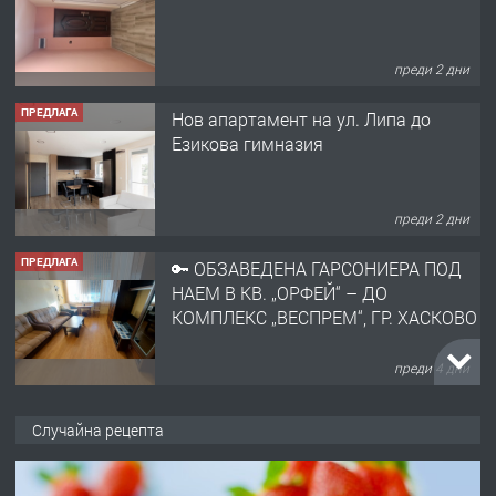
преди 2 дни
ПРЕДЛАГА
Нов апартамент на ул. Липа до
Езикова гимназия
преди 2 дни
ПРЕДЛАГА
🔑 ОБЗАВЕДЕНА ГАРСОНИЕРА ПОД
НАЕМ В КВ. „ОРФЕЙ“ – ДО
КОМПЛЕКС „ВЕСПРЕМ“, ГР. ХАСКОВО
преди 4 дни
ПРЕДЛАГА
НАПЪЛНО ОБЗАВЕДЕН И
Случайна рецепта
ОБОРУДВАН ТРИСТАЕН
АПАРТАМЕНТ В ЦЕНТЪРА НА ГР.
ХАСКОВО