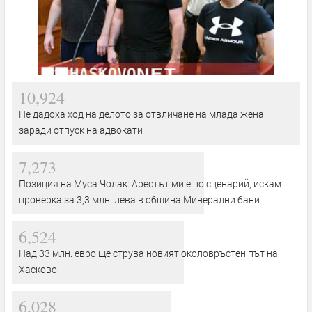
10,924
Не дадоха ход на делото за отвличане на млада жена
заради отпуск на адвокати
7,273
Позиция на Муса Чолак: Арестът ми е по сценарий, искам
проверка за 3,3 млн. лева в община Минерални бани
6,524
Над 33 млн. евро ще струва новият околовръстен път на
Хасково
6,028