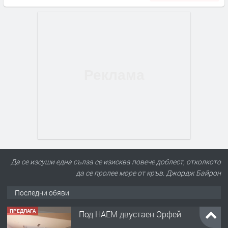
Да се изсуши една сълза се изисква повече доблест, отколкото
да се пролее море от кръв. Джордж Байрон
Последни обяви
ПРЕДЛАГА
Под НАЕМ двустаен Орфей