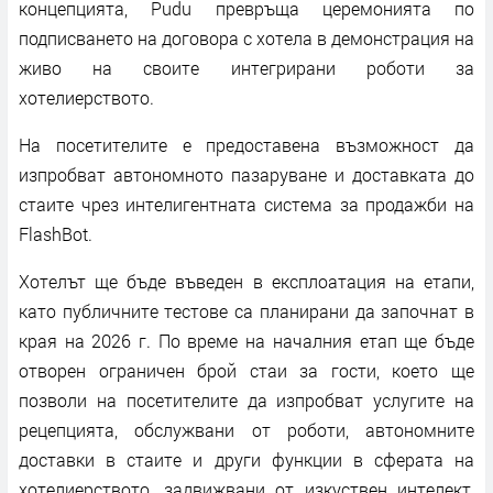
концепцията, Pudu превръща церемонията по
подписването на договора с хотела в демонстрация на
живо на своите интегрирани роботи за
хотелиерството.
На посетителите е предоставена възможност да
изпробват автономното пазаруване и доставката до
стаите чрез интелигентната система за продажби на
FlashBot.
Хотелът ще бъде въведен в експлоатация на етапи,
като публичните тестове са планирани да започнат в
края на 2026 г. По време на началния етап ще бъде
отворен ограничен брой стаи за гости, което ще
позволи на посетителите да изпробват услугите на
рецепцията, обслужвани от роботи, автономните
доставки в стаите и други функции в сферата на
хотелиерството, задвижвани от изкуствен интелект,