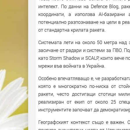
интелект. По данни на Defence Blog, ра
координати, а използва AI-базирани
потенциално разпознаване на цели в ре
от стандартна крилата ракета.
Системата лети на около 50 метра над 
засичане от радари и системи за ПВО. По
като Storm Shadow и SCALP, които вече 
мрежи във войната в Украйна.
Особено впечатляващо е, че разработкат
която е многократно по-ниска от стой
ракети, често достигащи стотици мил
реализиран от екип от около 25 специ
инструментите започват да демократизир
Географският контекст също е важен. С
покрива значителни части от Черноморс