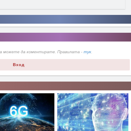
да можете да коментирате. Правилата -
тук
.
Вход