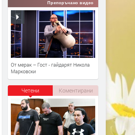
Препоръчано видео
От мерак – Гост - гайдарят Никола
Марковски
Четени
Коментирани