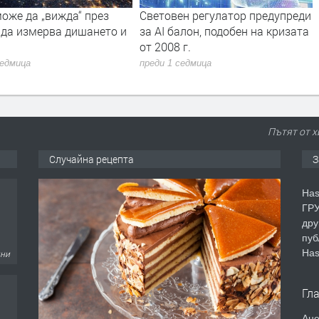
оже да „вижда“ през
Световен регулатор предупреди
 да измерва дишането и
за AI балон, подобен на кризата
от 2008 г.
седмица
преди 1 седмица
Пътят от х
Случайна рецепта
З
Has
ГРУ
дру
пуб
Has
дни
Гл
Ане