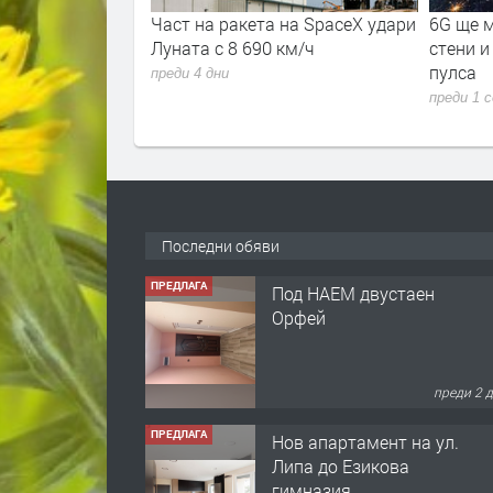
 знаят как да
Част на ракета на SpaceX удари
6G ще м
носни
Луната с 8 690 км/ч
стени и
ъжия. Някои и ще
пулса
преди 4 дни
преди 1 
Последни обяви
ПРЕДЛАГА
Под НАЕМ двустаен
Орфей
преди 2 
ПРЕДЛАГА
Нов апартамент на ул.
Липа до Езикова
гимназия