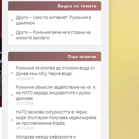
Видеа по темата
Други – Секс по интернет: Румъния е
шампион
Други – Румъния вече не е страна на
ниските заплати
Още новини
Румъния се опитва да отклони вода от
Дунав към АЕЦ 'Черна вода'
03.08.2026
Румъния обмисля задействане на чл. 4
на НАТО заради инцидентите с руски
дронове
27.07.2026
НАТО засилва сигурността в Черно
море: България получава седем кораба
за противоминна борба
08.07.2026
Молдова между реформите и