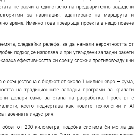
кетата не разчита единствено на предварително зададени
 алгоритми за навигация, адаптиране на маршрута и
ално време. Именно това превръща проекта в нещо повече
земята, следвайки релефа, за да намали вероятността от
добен подход се използва и при утвърдени западни ракети
показаха ефективността си срещу сложни противовъздушни
а е осъществена с бюджет от около 1 милион евро — сума,
ността на традиционните западни програми за крилати
иони долари само за етапа на разработка. Проектът е
алисти, което подчертава как новите технологии и AI
ат военната индустрия.
 обсег от 200 километра, подобна система би могла да
кия регион и да даде на Румъния нов тип стратегическа