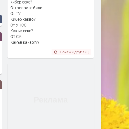
кибер секс?
Отговорите били:
От ТУ:
Кибер какво?
От УНСС:
Какъв секс?
ОТ СУ:
Какъв какво???
Покажи друг виц