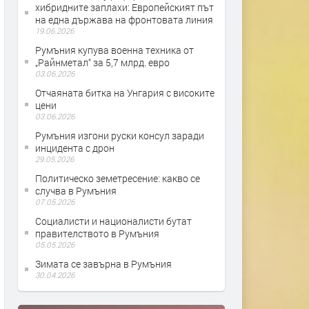
хибридните заплахи: Европейският път
на една държава на фронтовата линия
19.06.2026
Румъния купува военна техника от
„Райнметал“ за 5,7 млрд. евро
03.06.2026
Отчаяната битка на Унгария с високите
цени
03.06.2026
Румъния изгони руски консул заради
инцидента с дрон
29.05.2026
Политическо земетресение: какво се
случва в Румъния
07.05.2026
Социалисти и националисти бутат
правителството в Румъния
05.05.2026
Зимата се завърна в Румъния
30.04.2026