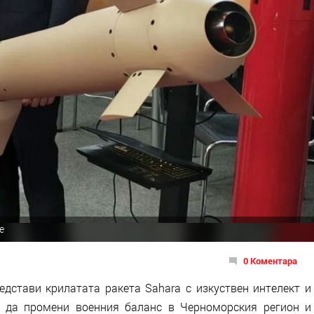
e
0 Коментара
едстави крилатата ракета Sahara с изкуствен интелект и
е да промени военния баланс в Черноморския регион и