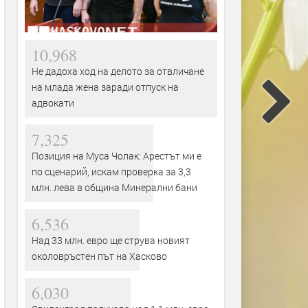
10,968
Не дадоха ход на делото за отвличане
на млада жена заради отпуск на
адвокати
7,325
Позиция на Муса Чолак: Арестът ми е
по сценарий, искам проверка за 3,3
млн. лева в община Минерални бани
6,536
Над 33 млн. евро ще струва новият
околовръстен път на Хасково
6,030