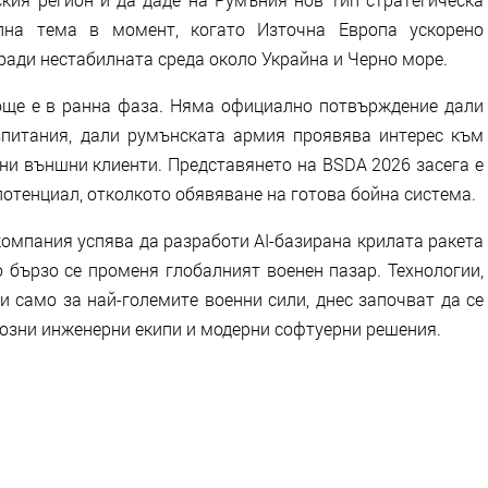
елна тема в момент, когато Източна Европа ускорено
ради нестабилната среда около Украйна и Черно море.
 още е в ранна фаза. Няма официално потвърждение дали
зпитания, дали румънската армия проявява интерес към
ни външни клиенти. Представянето на BSDA 2026 засега е
отенциал, отколкото обявяване на готова бойна система.
компания успява да разработи AI-базирана крилата ракета
о бързо се променя глобалният военен пазар. Технологии,
и само за най-големите военни сили, днес започват да се
озни инженерни екипи и модерни софтуерни решения.