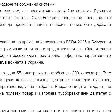
 модерните оръжейни системи.
ат милиарди в високоточни оръжейни системи, Румъния
тният стартъп Oves Enterprise представи нова крилата
може да промени начина, по който по-малките държави
показана по време на изложението BSDA 2026 в Букурещ и
и румънски политици и представители на отбранителния
log, интересът към проекта идва на фона на нарастващото
във войната в Украйна.
ло едва 55 килограма, но с обсег до 200 километра. Тя е
и цели като логистични центрове, командни пунктове,
противовъздушна отбрана. Разработчиците твърдят, че
а полезен товар и използва турбореактивен двигател с
други системи в този клас, е интеграцията на изкуствен