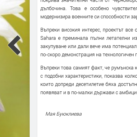
дълбочина. Това е особено чувствит
модернизира военните си способности за
Въпреки високия интерес, проектът все
Sahara е преминала пълни летателни и
закупуване или дали вече има потенциал
по-скоро демонстрация на технологичен п
Въпреки това самият факт, че румънска 
с подобни характеристики, показва колк
които допреди десетилетие бяха достъпн
появяват и в по-малки държави с амбици
Мая Буюклиева