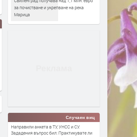
Свиленград получава над 1,1 млн. евро
за почистване и укрепване на река
Марица
Случаен виц
Направили анкета в ТУ, УНСС и СУ.
Зададения въпрос бил: Практикувате ли