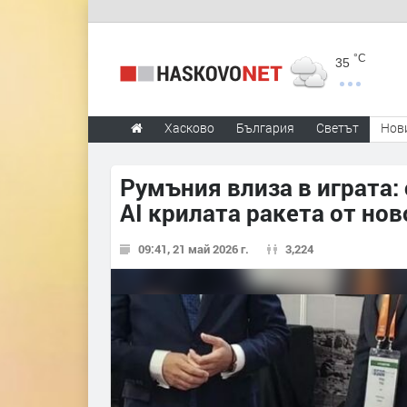
°C
35
Хасково
България
Светът
Нов
Румъния влиза в играта:
AI крилата ракета от но
09:41, 21 май 2026 г.
3,224