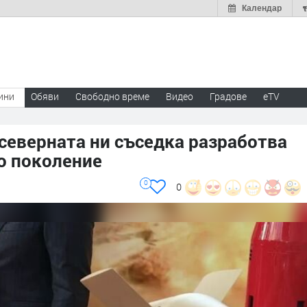
Календар
ини
Обяви
Свободно време
Видео
Градове
eTV
 северната ни съседка разработва
во поколение
0
0