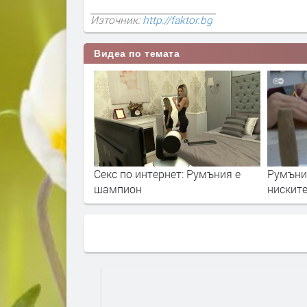
Източник:
http://faktor.bg
Видеа по темата
Секс по интернет: Румъния е
Румъния
шампион
нискит