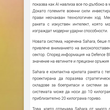
показва как AI навлиза все по-дълбоко в
Докато големите военни сили инвестир
прави неочакван технологичен ход. Мес
ракета с изкуствен интелект, която 
изграждат модерни ударни способности.
Новата система, наречена Sahara, беше 
привлече вниманието на високопоставен
сектор. Според информация на Defence B
значение на евтините и прецизни оръжия 
Sahara е компактна крилата ракета с тег
проектирана да поразява стратегическ
складове за боеприпаси и системи за 
системата може да носи до 10 килограм
приблизително 20 килограма гориво.
Това, което отличава Sahara от много 