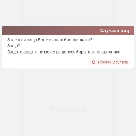
Случаен виц
- Знаеш ли защо Бог е създал блондинката?
- Защо?
- Защото овцата не може да донесе бирата от хладилника!
Покажи друг виц