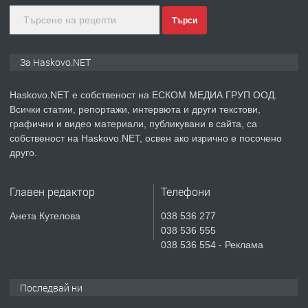
Търси
преди 2 дни
ПРЕДЛАГА
ПРОСТОРЕН ТРИСТАЕН
За Haskovo.NET
АПАРТАМЕНТ В НОВА СГРАДА КВ.
КУБА
Haskovo.NET е собственост на ЕСКОМ МЕДИА ГРУП ООД.
Всички статии, репортажи, интервюта и други текстови,
преди 3 дни
графични и видео материали, публикувани в сайта, са
собственост на Haskovo.NET, освен ако изрично е посочено
ПРЕДЛАГА
Продавам парцел в гр. Хасково кв.
друго.
Хисаря до ток, вода,канализация,
асфалт 0889 537 426
Главен редактор
Телефони
преди 3 дни
Анета Кутелова
038 536 277
038 536 555
ПРЕДЛАГА
СГЛОБЯВАНЕ НА МЕБЕЛИ.
038 536 554 - Реклама
Последвай ни
преди 3 дни