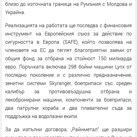
близо до източната граница на Румъния с Молдова и
Украйна.
Реализацията на работата ще последва с финансовия
инструмент на Европейския съюз за действие по
сигурността в Европа (SAFE), който позволява на
членовете на ЕС да теглят благоприятни заеми от
общия фонд за отбрана на стойност 150 милиарда
евро. Поръчката включва 298 бойни машини Lynx от
последно поколение и с различно предназначение,
зенитни системи Skyranger, боеприпаси със среден
калибър за противовъздушна отбрана и
лекобронирани машини, компоненти за боеприпаси,
два патрулни кораба и два плавателни съда за
поддръжка на водолазни екипи.
За да изпълни договора, „Райнметал“ ще разшири