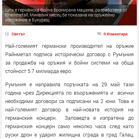
Lynx e германска бойна бронирана машина, разработена от
Rheinmetall. Миналия месец бе показана на оръжейно
изложение в Букурещ
Светът
0 Коментара
Най-големият германски производител на оръжие
Райнметал подписа исторически договор с Румъния
за продажба на оръжия и бойни системи на обща
стойност 5.7 милиарда евро.
Румъния е направила поръчката на 29 май тази
година чрез Дирекцията по въоръженията и всички
необходими договори са подписани на 2 юни. Това е
най-големият договор в най-новата история на
германския концерн. Заповедта е изпратена до
германския концерн само няколко часа след като
руски дрон е ударил жилищна сграда в град Галац,