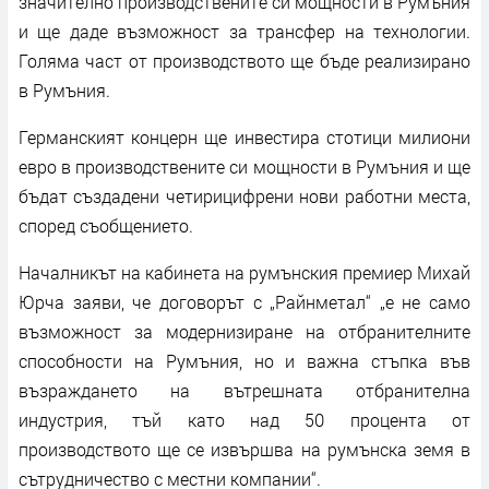
значително производствените си мощности в Румъния
и ще даде възможност за трансфер на технологии.
Голяма част от производството ще бъде реализирано
в Румъния.
Германският концерн ще инвестира стотици милиони
евро в производствените си мощности в Румъния и ще
бъдат създадени четирицифрени нови работни места,
според съобщението.
Началникът на кабинета на румънския премиер Михай
Юрча заяви, че договорът с „Райнметал“ „е не само
възможност за модернизиране на отбранителните
способности на Румъния, но и важна стъпка във
възраждането на вътрешната отбранителна
индустрия, тъй като над 50 процента от
производството ще се извършва на румънска земя в
сътрудничество с местни компании“.