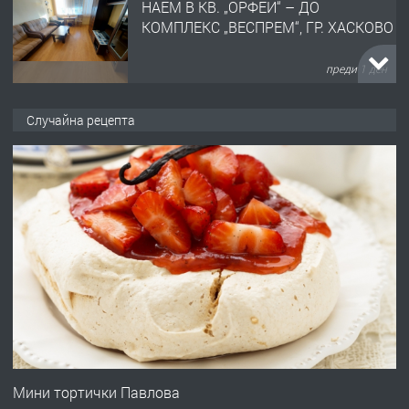
НАЕМ В КВ. „ОРФЕЙ“ – ДО
КОМПЛЕКС „ВЕСПРЕМ“, ГР. ХАСКОВО
преди 1 ден
ПРЕДЛАГА
НАПЪЛНО ОБЗАВЕДЕН И
Случайна рецепта
ОБОРУДВАН ТРИСТАЕН
АПАРТАМЕНТ В ЦЕНТЪРА НА ГР.
ХАСКОВО
преди 2 дни
ПРЕДЛАГА
Давам гараж под наем
преди 2 дни
ПРЕДЛАГА
№4120 Магазин/Офис под наем в кв.
Любен Каравелов, Хасково-близо до
Мини тортички Павлова
градската градина!