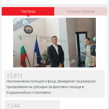
Четени
Коментирани
12,871
Икономическа полиция и фонд „Земеделие“ са разкрили
присвояване на субсидии за фиктивни пасища в
Кърджалийско и Хасковско
7,144