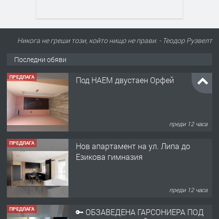
Никога не греши този, който нищо не прави. - Теодор Рузвелт
Последни обяви
ПРЕДЛАГА
Под НАЕМ двустаен Орфей
преди 12 часа
ПРЕДЛАГА
Нов апартамент на ул. Липа до
Езикова гимназия
преди 12 часа
ПРЕДЛАГА
🔑 ОБЗАВЕДЕНА ГАРСОНИЕРА ПОД