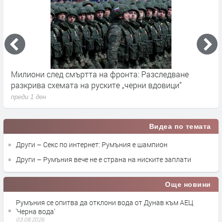
Милиони след смъртта на фронта: Разследване
Г
разкрива схемата на руските „черни вдовици“
в
преди 1 ден
п
Видеа по темата
Други – Секс по интернет: Румъния е шампион
Други – Румъния вече не е страна на ниските заплати
Още новини
Румъния се опитва да отклони вода от Дунав към АЕЦ
'Черна вода'
03.08.2026