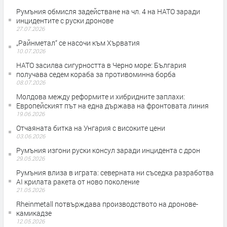
Румъния обмисля задействане на чл. 4 на НАТО заради
инцидентите с руски дронове
27.07.2026
„Райнметал“ се насочи към Хърватия
10.07.2026
НАТО засилва сигурността в Черно море: България
получава седем кораба за противоминна борба
08.07.2026
Молдова между реформите и хибридните заплахи:
Европейският път на една държава на фронтовата линия
19.06.2026
Отчаяната битка на Унгария с високите цени
03.06.2026
Румъния изгони руски консул заради инцидента с дрон
29.05.2026
Румъния влиза в играта: северната ни съседка разработва
AI крилата ракета от ново поколение
21.05.2026
Rheinmetall потвърждава производството на дронове-
камикадзе
12.05.2026