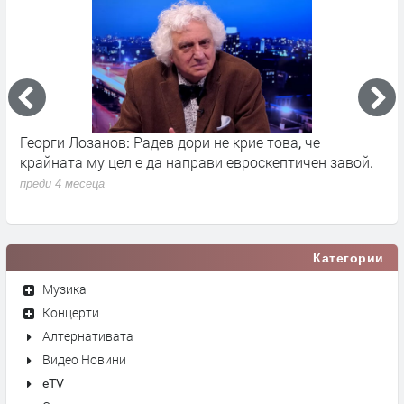
Георги Лозанов: Радев дори не крие това, че
В
крайната му цел е да направи евроскептичен завой.
п
преди 4 месеца
Категории
Музика
Концерти
Алтернативата
Видео Новини
eTV