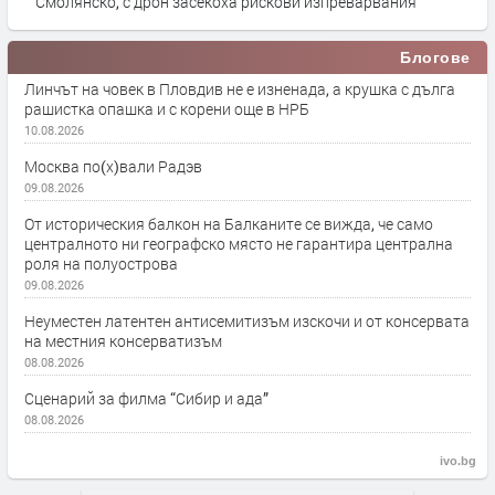
Смолянско, с дрон засекоха рискови изпреварвания
Блогове
Линчът на човек в Пловдив не е изненада, а крушка с дълга
рашистка опашка и с корени още в НРБ
10.08.2026
Москва по(х)вали Радэв
09.08.2026
От историческия балкон на Балканите се вижда, че само
централното ни географско място не гарантира централна
роля на полуострова
09.08.2026
Неуместен латентен антисемитизъм изскочи и от консервата
на местния консерватизъм
08.08.2026
Сценарий за филма “Сибир и ада”
08.08.2026
ivo.bg