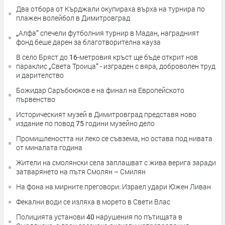
Два отбора от Кърджали окупираха върха на турнира по
плажен волейбол в Димитровград
„Алфа“ спечели футболния турнир в Мадан, наградният
фонд беше дарен за благотворителна кауза
В село Бряст до 16-метровия кръст ще бъде открит нов
параклис „Света Троица“ - изграден с вяра, доброволен труд
и дарителство
Божидар Саръбоюков е на финал на Европейското
първенство
Историческият музей в Димитровград представя ново
издание по повод 75 години музейно дело
Промишлеността ни леко се съвзема, но остава под нивата
от миналата година
Жители на смолянски села заплашват с жива верига заради
затварянето на пътя Смолян – Смилян
На фона на мирните преговори: Израел удари Южен Ливан
Фекални води се изляха в морето в Свети Влас
Полицията установи 40 нарушения по пътищата в