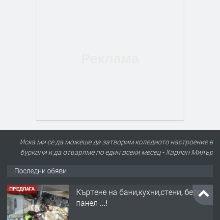
Иска ми се да можеше да затворим коледното настроение в
буркани и да отваряме по един всеки месец - Харлан Милър
Последни обяви
ПРЕДЛАГА
Къртене на бани,кухни,стени, бетон,
панел ...!