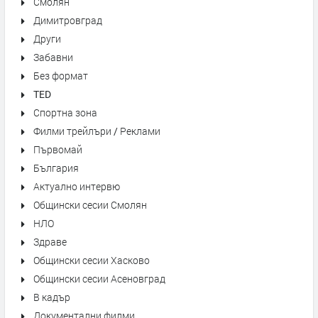
Смолян
Димитровград
Други
Забавни
Без формат
TED
Спортна зона
Филми трейлъри / Реклами
Първомай
България
Актуално интервю
Общински сесии Смолян
НЛО
Здраве
Общински сесии Хасково
Общински сесии Асеновград
В кадър
Документални филми