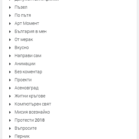
Пъзел
По пътя
Арт Момент
България в мен
От мерак
Вкусно
Направи сам
Анимации
Без коментар
Проекти
Асеновград
Житни кръгове
Компютърен свят
Мисия всезнайко
Протести 2018
Въпросите
Перник