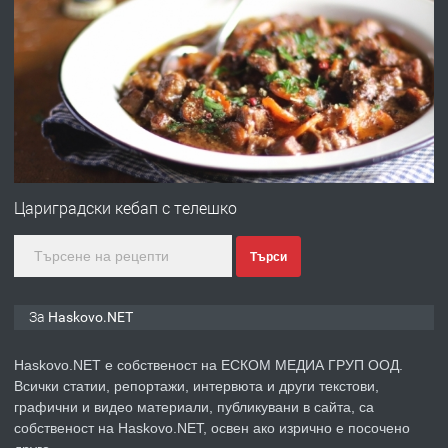
ПРЕДЛАГА
Под НАЕМ двустаен Орфей
преди 3 дни
ПРЕДЛАГА
Нов апартамент на ул. Липа до
Езикова гимназия
Цариградски кебап с телешко
Търси
преди 3 дни
ПРЕДЛАГА
🔑 ОБЗАВЕДЕНА ГАРСОНИЕРА ПОД
За Haskovo.NET
НАЕМ В КВ. „ОРФЕЙ“ – ДО
КОМПЛЕКС „ВЕСПРЕМ“, ГР.
Haskovo.NET е собственост на ЕСКОМ МЕДИА ГРУП ООД.
ХАСКОВО
Всички статии, репортажи, интервюта и други текстови,
преди 5 дни
графични и видео материали, публикувани в сайта, са
собственост на Haskovo.NET, освен ако изрично е посочено
ПРЕДЛАГА
НАПЪЛНО ОБЗАВЕДЕН И