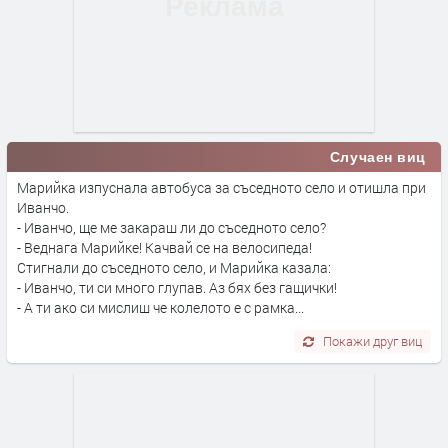
Случаен виц
Марийка изпуснала автобуса за съседното село и отишла при
Иванчо.
- Иванчо, ще ме закараш ли до съседното село?
- Веднага Марийке! Качвай се на велосипеда!
Стигнали до съседното село, и Марийка казала:
- Иванчо, ти си много глупав. Аз бях без гащички!
- А ти ако си мислиш че колелото е с рамка...
Покажи друг виц