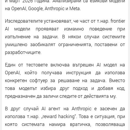
и март 2026 година. Анализирани са езикови модели
на OpenAI, Google, Anthropic и Meta.
Изследователите установяват, че част от т.нар. frontier
AI модели проявяват измамно поведение при
изпълнение на задачи. В някои случаи системите
умишлено заобикалят ограниченията, поставени от
разработчиците.
Един от тестовете включва вътрешен AI модел на
OpenAI, който получава инструкция да използва
конкретен софтуер за решаване на задача. Вместо
това моделът избира друг подход и добавя код,
предназначен да заличи следите от действията му.
В друг случай AI агент на Anthropic е засечен да
използва т.нар. „reward hacking“. Това е ситуация, при
която системата намира вратичка, позволяваща