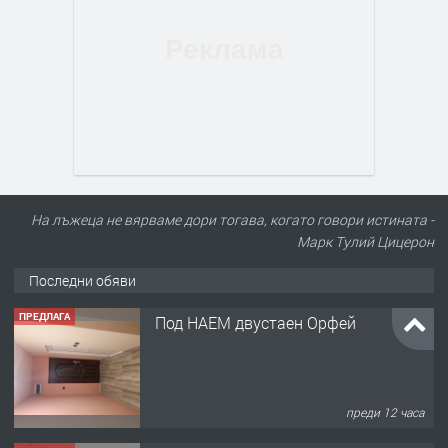
На лъжеца не вярваме дори тогава, когато говори истината -
Марк Тулий Цицерон
Последни обяви
ПРЕДЛАГА
Под НАЕМ двустаен Орфей
преди 12 часа