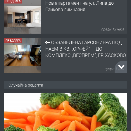
ПРЕДЛАГА
Нов апартамент на ул. Липа до
Езикова гимназия
преди 12 часа
ПРЕДЛАГА
🔑 ОБЗАВЕДЕНА ГАРСОНИЕРА ПОД
НАЕМ В КВ. „ОРФЕЙ“ – ДО
КОМПЛЕКС „ВЕСПРЕМ“, ГР. ХАСКОВО
преди 1 ден
ПРЕДЛАГА
НАПЪЛНО ОБЗАВЕДЕН И
Случайна рецепта
ОБОРУДВАН ТРИСТАЕН
АПАРТАМЕНТ В ЦЕНТЪРА НА ГР.
ХАСКОВО
преди 2 дни
ПРЕДЛАГА
Давам гараж под наем