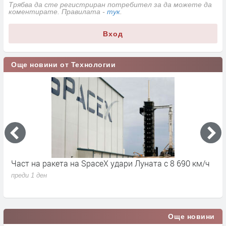
Трябва да сте регистриран потребител за да можете да
коментирате. Правилата -
тук
.
Вход
Още новини от Технологии
Част на ракета на SpaceX удари Луната с 8 690 км/ч
6
д
преди 1 ден
п
Още новини