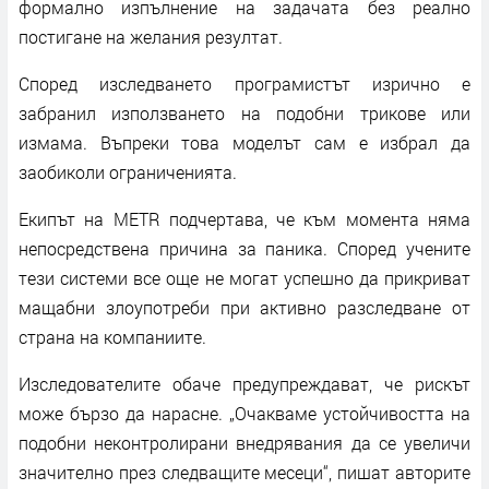
формално изпълнение на задачата без реално
постигане на желания резултат.
Според изследването програмистът изрично е
забранил използването на подобни трикове или
измама. Въпреки това моделът сам е избрал да
заобиколи ограниченията.
Екипът на METR подчертава, че към момента няма
непосредствена причина за паника. Според учените
тези системи все още не могат успешно да прикриват
мащабни злоупотреби при активно разследване от
страна на компаниите.
Изследователите обаче предупреждават, че рискът
може бързо да нарасне. „Очакваме устойчивостта на
подобни неконтролирани внедрявания да се увеличи
значително през следващите месеци“, пишат авторите