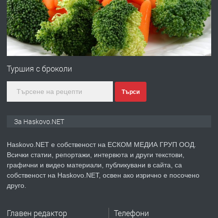
преди 2 дни
ПРЕДЛАГА
№4120 Магазин/Офис под наем в кв.
Любен Каравелов, Хасково-близо до
Туршия с броколи
градската градина!
Търси
преди 2 дни
ПРЕДЛАГА
ПРОСТОРЕН ТРИСТАЕН
За Haskovo.NET
АПАРТАМЕНТ В НОВА СГРАДА КВ.
КУБА
Haskovo.NET е собственост на ЕСКОМ МЕДИА ГРУП ООД.
Всички статии, репортажи, интервюта и други текстови,
преди 3 дни
графични и видео материали, публикувани в сайта, са
собственост на Haskovo.NET, освен ако изрично е посочено
ПРЕДЛАГА
Продавам парцел в гр. Хасково кв.
друго.
Хисаря до ток, вода,канализация,
асфалт 0889 537 426
Главен редактор
Телефони