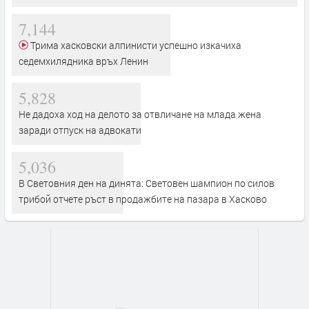
7,144
Трима хасковски алпинисти успешно изкачиха
седемхилядника връх Ленин
5,828
Не дадоха ход на делото за отвличане на млада жена
заради отпуск на адвокати
5,036
В Световния ден на динята: Световен шампион по силов
трибой отчете ръст в продажбите на пазара в Хасково