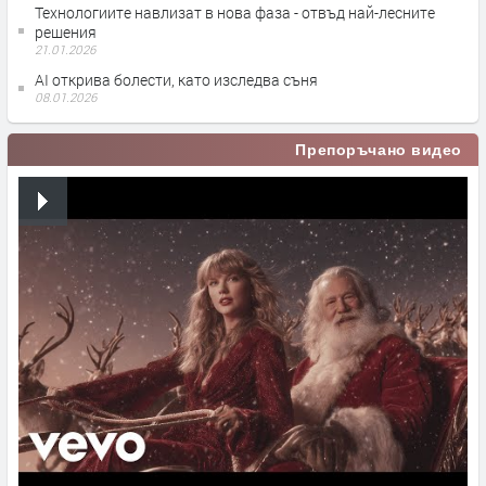
Технологиите навлизат в нова фаза - отвъд най-лесните
решения
21.01.2026
AI открива болести, като изследва съня
08.01.2026
Препоръчано видео