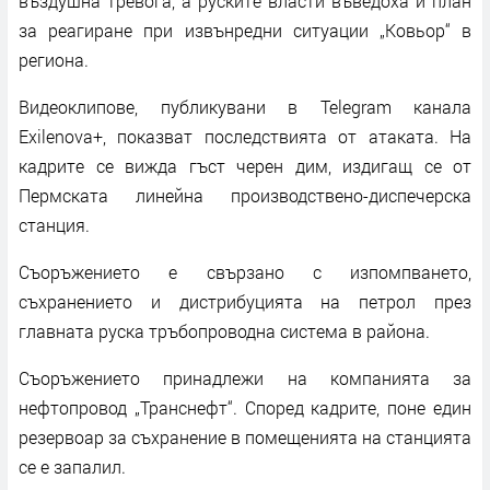
въздушна тревога, а руските власти въведоха и план
за реагиране при извънредни ситуации „Ковьор“ в
региона.
Видеоклипове, публикувани в Telegram канала
Exilenova+, показват последствията от атаката. На
кадрите се вижда гъст черен дим, издигащ се от
Пермската линейна производствено-диспечерска
станция.
Съоръжението е свързано с изпомпването,
съхранението и дистрибуцията на петрол през
главната руска тръбопроводна система в района.
Съоръжението принадлежи на компанията за
нефтопровод „Транснефт“. Според кадрите, поне един
резервоар за съхранение в помещенията на станцията
се е запалил.