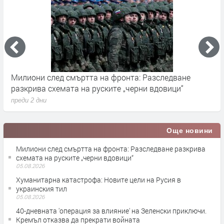
Милиони след смъртта на фронта: Разследване
Г
разкрива схемата на руските „черни вдовици“
в
преди 2 дни
п
Още новини
Милиони след смъртта на фронта: Разследване разкрива
схемата на руските „черни вдовици“
05.08.2026
Хуманитарна катастрофа: Новите цели на Русия в
украинския тил
05.08.2026
40-дневната 'операция за влияние' на Зеленски приключи.
Кремъл отказва да прекрати войната