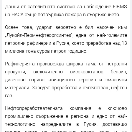
Данни от сателитната система за наблюдение FIRMS
на НАСА също потвърдиха пожара в съоръжението.
Освен това, ударът вероятно е бил насочен към
„Лукойл-Пермнефтеоргсинтез“, една от най-големите
петролни рафинерии в Русия, която преработва над 13
милиона тона суров петрол годишно.
Рафинерията произвежда широка гама от петролни
продукти, включително високооктанов бензин,
дизелово гориво, авиационен керосин и смазочни
материали. Заводът преработва и съпътстващ нефтен
газ.
Нефтопреработвателната компания е ключово
промишлено съоръжение в региона и едно от най-
технологично напредналите в Русия, доставящо
гориво както на вътрешния пазар, така и на