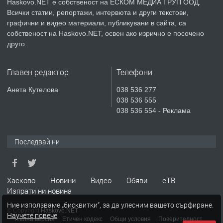
Haskovo.NET е собственост на ЕСКОМ МЕДИА ГРУП ООД.
Всички статии, репортажи, интервюта и други текстови,
преди 5 дни
графични и видео материали, публикувани в сайта, са
собственост на Haskovo.NET, освен ако изрично е посочено
ПРЕДЛАГА
Продавам парцел в гр. Хасково кв.
друго.
Хисаря до ток, вода,канализация,
асфалт 0889 537 426
Главен редактор
Телефони
преди 5 дни
Анета Кутелова
038 536 277
038 536 555
ПРЕДЛАГА
СГЛОБЯВАНЕ НА МЕБЕЛИ.
038 536 554 - Реклама
Последвай ни
преди 5 дни
ПРЕДЛАГА
№4119 Едностаен обзаведен
Хасково
Новини
Видео
Обяви
еТВ
апартамент под наем в кв.
Изпрати ни новина
Училищни, гр. Хасково.
Ние използваме „бисквитки“, за да улесним вашето сърфиране.
© Copyright
Haskovo.NET
Научете повече
.
преди 5 дни
Пълна версия
Етичен кодекс
Общи условия
Поверителност