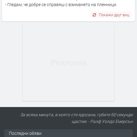
- Гледам, че добре се справяш с взимането на пленници.
Покажи друг виц
За всяка минута, в която сте ядосани, губите 60 секунди
щастие. - Ралф Уолдо Емерсън
Последни обяви