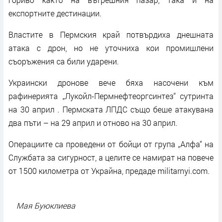
експортните дестинации.
Властите в Пермския край потвърдиха днешната
атака с дрон, но не уточниха кои промишлени
съоръжения са били ударени.
Украински дронове вече бяха насочени към
рафинерията „Лукойл-Пермнефтеоргсинтез“ сутринта
на 30 април . Пермската ЛПДС също беше атакувана
два пъти – на 29 април и отново на 30 април.
Операциите са проведени от бойци от група „Алфа“ на
Службата за сигурност, а целите се намират на повече
от 1500 километра от Украйна, предаде militarnyi.com.
Мая Буюклиева