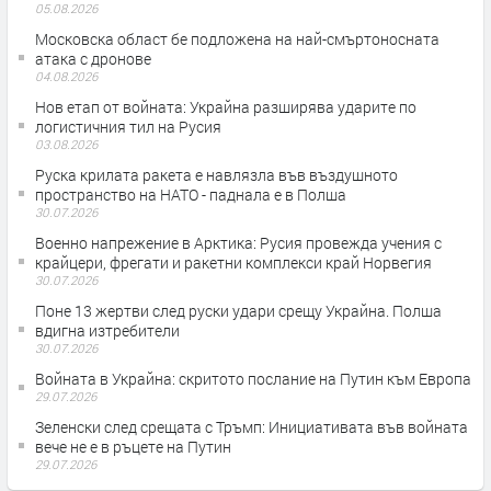
05.08.2026
Московска област бе подложена на най-смъртоносната
атака с дронове
04.08.2026
Нов етап от войната: Украйна разширява ударите по
логистичния тил на Русия
03.08.2026
Руска крилата ракета е навлязла във въздушното
пространство на НАТО - паднала е в Полша
30.07.2026
Военно напрежение в Арктика: Русия провежда учения с
крайцери, фрегати и ракетни комплекси край Норвегия
30.07.2026
Поне 13 жертви след руски удари срещу Украйна. Полша
вдигна изтребители
30.07.2026
Войната в Украйна: скритото послание на Путин към Европа
29.07.2026
Зеленски след срещата с Тръмп: Инициативата във войната
вече не е в ръцете на Путин
29.07.2026