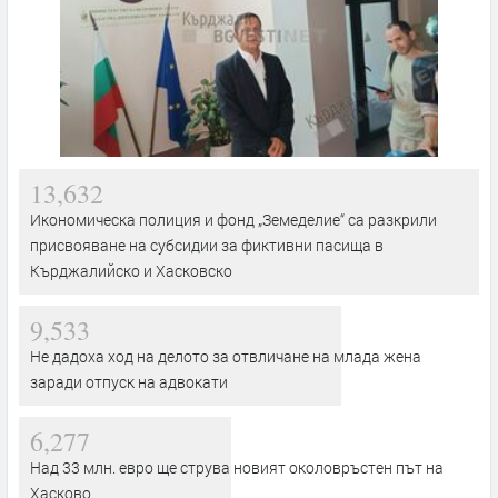
13,632
Икономическа полиция и фонд „Земеделие“ са разкрили
присвояване на субсидии за фиктивни пасища в
Кърджалийско и Хасковско
9,533
Не дадоха ход на делото за отвличане на млада жена
заради отпуск на адвокати
6,277
Над 33 млн. евро ще струва новият околовръстен път на
Хасково