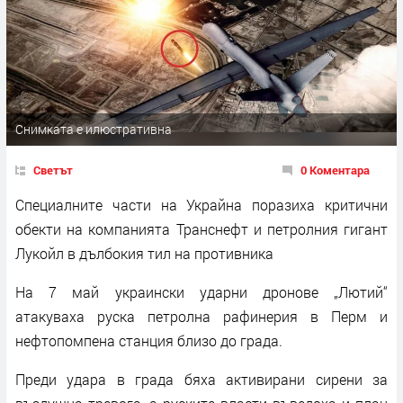
Снимката е илюстративна
Светът
0 Коментара
Специалните части на Украйна поразиха критични
обекти на компанията Транснефт и петролния гигант
Лукойл в дълбокия тил на противника
На 7 май украински ударни дронове „Лютий“
атакуваха руска петролна рафинерия в Перм и
нефтопомпена станция близо до града.
Преди удара в града бяха активирани сирени за