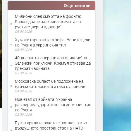
Още новини
Милиони след смъртта на фронта:
Разследване разкрива схемата на
руските „черни вдовици“
05.08.2026
Хуманитарна катастрофа: Новите цели
на Русия в украинския тил
05.08.2026
40-дневната 'операция за влияние' на
Зеленски приключи. Кремъл отказва да
прекрати войната
05.08.2026
Московска област бе подложена на
най-смъртоносната атака с дронове
04.08.2026
Нов етап от войната: Украйна
разширява ударите по логистичния тил
на Русия
03.08.2026
Руска крилата ракета е навлязла във
въздушното пространство на НАТО -