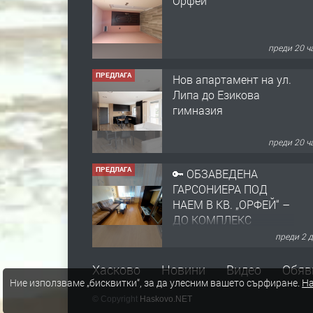
Орфей
преди 20 ч
ПРЕДЛАГА
Нов апартамент на ул.
Липа до Езикова
гимназия
преди 20 ч
ПРЕДЛАГА
🔑 ОБЗАВЕДЕНА
ГАРСОНИЕРА ПОД
НАЕМ В КВ. „ОРФЕЙ“ –
ДО КОМПЛЕКС
„ВЕСПРЕМ“, ГР.
преди 2 
ХАСКОВО
ПРЕДЛАГА
НАПЪЛНО ОБЗАВЕДЕН
Хасково
Новини
Видео
Обяв
Ние използваме „бисквитки“, за да улесним вашето сърфиране.
На
И ОБОРУДВАН
ТРИСТАЕН
© Copyright
Haskovo.NET