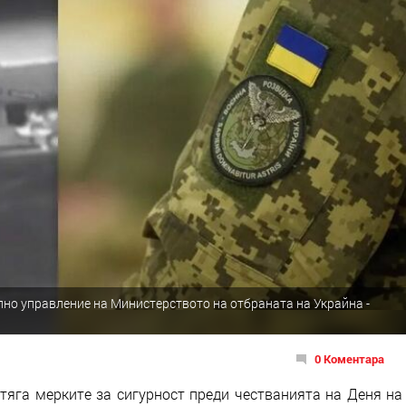
но управление на Министерството на отбраната на Украйна -
0 Коментара
тяга мерките за сигурност преди честванията на Деня на