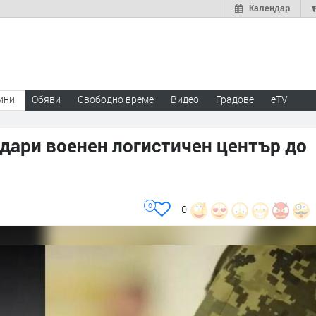
Календар
ини
Обяви
Свободно време
Видео
Градове
eTV
дари военен логистичен център до
0
0