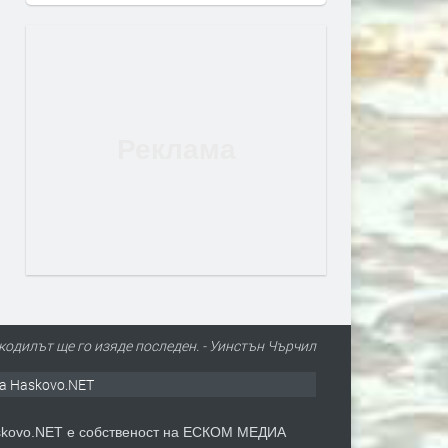
одилът ще го изяде последен. - Уинстън Чърчил
а Haskovo.NET
kovo.NET е собственост на ЕСКОМ МЕДИА