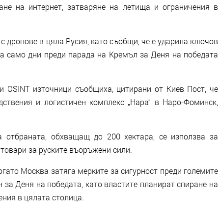
ане на интернет, затваряне на летища и ограничения в
 дронове в цяла Русия, като съобщи, че е ударила ключов
ва само дни преди парада на Кремъл за Деня на победата
и OSINT източници съобщиха, цитирани от Киев Пост, че
ствения и логистичен комплекс „Нара“ в Наро-Фоминск,
 отбраната, обхващащ до 200 хектара, се използва за
 товари за руските въоръжени сили.
огато Москва затяга мерките за сигурност преди големите
 за Деня на победата, като властите планират спиране на
ения в цялата столица.