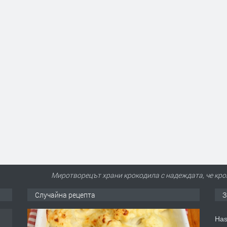
Миротворецът храни крокодила с надеждата, че крок
Случайна рецепта
З
Has