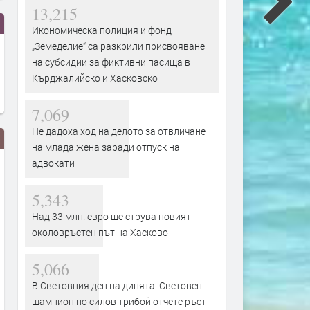
13,215
Икономическа полиция и фонд
„Земеделие“ са разкрили присвояване
на субсидии за фиктивни пасища в
Кърджалийско и Хасковско
7,069
Не дадоха ход на делото за отвличане
на млада жена заради отпуск на
адвокати
5,343
Над 33 млн. евро ще струва новият
околовръстен път на Хасково
Дрон с експлозив е открит на
Сеута след трагедията: К
5,066
летището в Лайпциг
виновен – Испания, Маро
В Световния ден на динята: Световен
трафикантите?
преди 2 дни
шампион по силов трибой отчете ръст
преди 2 дни