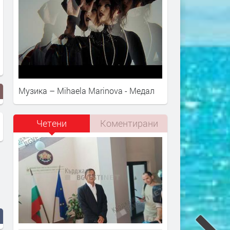
Музика – Mihaela Marinova - Медал
Четени
Коментирани