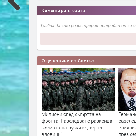
Коментари в сайта
Трябва да сте регистриран потребител за 
Още новини от Светът
ори с пожарите
Милиони след смъртта на
Герман
нологиите vs.
фронта: Разследване разкрива
разслед
и
схемата на руските „черни
влияни
вдовици“
през с