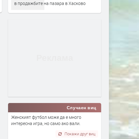
в продажбите на пазара в Хасково
Случаен виц
Женският футбол може да е много
интересна игра, но само ако вали.
Покажи друг виц