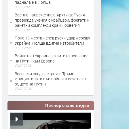
паднала е в Полша
30.07.2026
Военно напрежение в Арктика: Русия
провежда учения с крайцери, фрегати и
ракетни комплекси край Норвегия
30.07.2026
Поне 13 жертви след руски удари срещу
Украйна. Полша вдигна изтребители
30.07.2026
Войната в Украйна: скритото послание
на Путин към Европа
29.07.2026
Зеленски след срещата с Тръмп:
Инициативата във войната вече не е в
ръцете на Путин
29.07.2026
Препоръчано видео