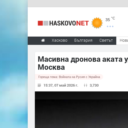
°C
35
Хасково
България
Светът
Нов
Масивна дронова аката у
Москва
Гореща тема:
Войната на Русия с Украйна
15:37, 07 май 2026 г.
3,730