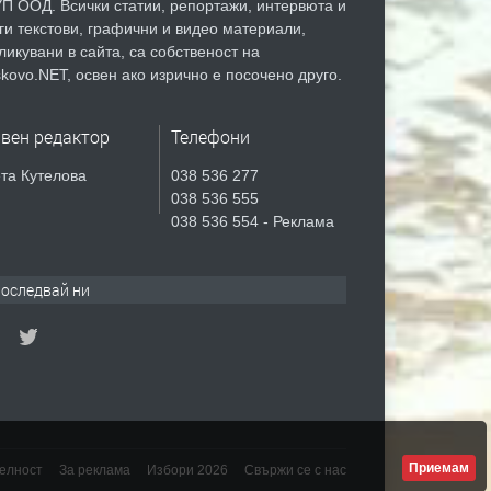
П ООД. Всички статии, репортажи, интервюта и
ги текстови, графични и видео материали,
ликувани в сайта, са собственост на
kovo.NET, освен ако изрично е посочено друго.
авен редактор
Телефони
та Кутелова
038 536 277
038 536 555
038 536 554 - Реклама
оследвай ни
Приемам
елност
За реклама
Избори 2026
Свържи се с нас