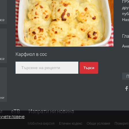
ГРУ
дру
пуб
Has
аса
Гл
Ане
Карфиол в сос
аса
Търси
П
дни
и
еТВ
Изпрати ни новина
учете повече
.
Мобилна версия
Етичен кодекс
Общи условия
Поверит