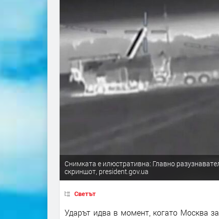
Снимката е илюстративна: Главно разузнавател
скриншот, president.gov.ua
Светът
Ударът идва в момент, когато Москва за