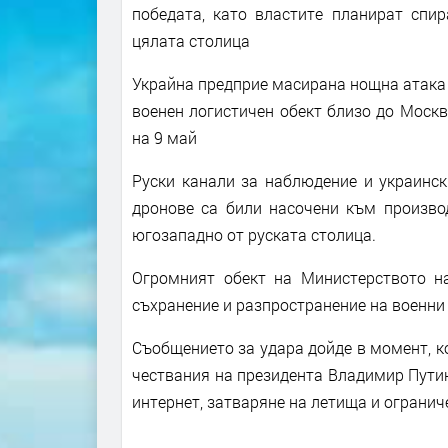
победата, като властите планират спир
цялата столица
Украйна предприе масирана нощна атака с
военен логистичен обект близо до Моск
на 9 май
Руски канали за наблюдение и украинск
дронове са били насочени към производ
югозападно от руската столица.
Огромният обект на Министерството на
съхранение и разпространение на военни
Съобщението за удара дойде в момент, к
чествания на президента Владимир Путин
интернет, затваряне на летища и огранич