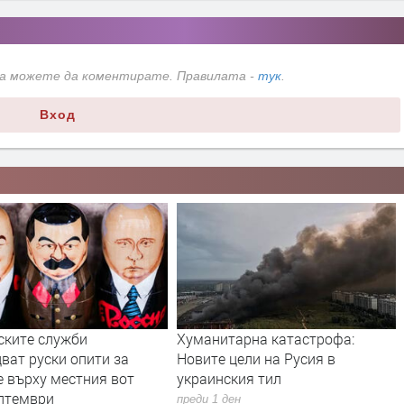
да можете да коментирате. Правилата -
тук
.
Вход
ските служби
Хуманитарна катастрофа:
ват руски опити за
Новите цели на Русия в
е върху местния вот
украинския тил
ептември
преди 1 ден