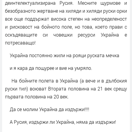
деинтелектуализирана Русия. Месните щурмове и
безобразното жертване на хиляди и хиляди руски орки
все още поддържат висока степен на неопределеност
и рисковост на бойното поле, но това, което прави с
оскъдяващите си човешки ресурси Украйна е
потресаващо!
Украйна постоянно жили на рояци руската мечка
и я кара да пощурее и вие на умряло.
На бойните полета в Украйна (а вече и в дълбокия
руски тил) воюват Втората половина на 21 век срещу
първата половина на 20 век.
Да се молим Украйна да издържи!!!!
А Русия, издържи ли Украйна, няма да издържи!