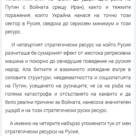
Путин с Войната срещу Иран), както и тежките
поражения, които Украйна нанася на точно този
сектор в Русия, сведоха до сериозен минимум и този
ресурс.
И четвъртият стратегически ресурс на който Русия
разчиташе бе сумарният ефект от жестока репресивна
машина и покорно до овчедушие поведение на руския
народ. Ала битките и взаимното изяждане вътре в
силовите структури, неадекватността и соцuопатuята
на Путин, усещането на руснаците, че са на ръба на
голяма катастрофа и отсъствието на каквито и да
било реални причини за Войната, нанесоха значителен
ущърб и на този стратегически руски ресурс.
А именно на четирите набързо упоменати тук от мен
стратегически ресурси на Русия,