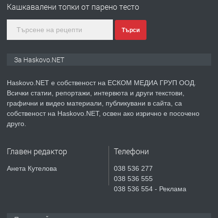
Кашкавалени топки от парено тесто
КУБА
Търси
преди 3 дни
ПРЕДЛАГА
Продавам парцел в гр. Хасково кв.
За Haskovo.NET
Хисаря до ток, вода,канализация,
асфалт 0889 537 426
Haskovo.NET е собственост на ЕСКОМ МЕДИА ГРУП ООД.
Всички статии, репортажи, интервюта и други текстови,
преди 3 дни
графични и видео материали, публикувани в сайта, са
собственост на Haskovo.NET, освен ако изрично е посочено
ПРЕДЛАГА
СГЛОБЯВАНЕ НА МЕБЕЛИ.
друго.
Главен редактор
Телефони
преди 3 дни
Анета Кутелова
038 536 277
038 536 555
ПРЕДЛАГА
№4119 Едностаен обзаведен
038 536 554 - Реклама
апартамент под наем в кв.
Училищни, гр. Хасково.