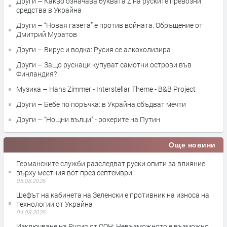
Други – Какво означава буквата Z на руските превозни
средства в Украйна
Други – “Новая газета” е против войната. Обръщение от
Дмитрий Муратов
Други – Вирус и водка: Русия се алкохолизира
Други – Защо руснаци купуват самотни острови във
Финландия?
Музика – Hans Zimmer - Interstellar Theme - B&B Project
Други – Бебе по поръчка: в Украйна сбъдват мечти
Други – "Нощни вълци" - рокерите на Путин
Още новини
Германските служби разследват руски опити за влияние
върху местния вот през септември
05.08.2026
Шефът на кабинета на Зеленски е противник на износа на
технологии от Украйна
04.08.2026
Изключване на Русия от ООН: Невъзможното е възможно