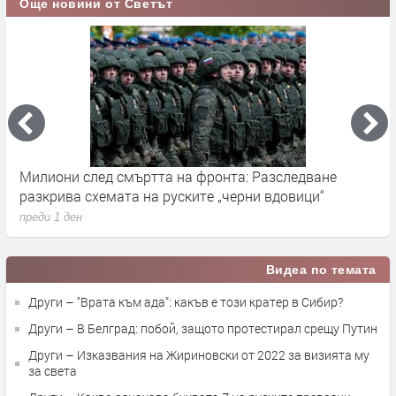
Още новини от Светът
Германските служби разследват руски опити за
Х
влияние върху местния вот през септември
у
преди 1 ден
п
Видеа по темата
Други – "Врата към ада": какъв е този кратер в Сибир?
Други – В Белград: побой, защото протестирал срещу Путин
Други – Изказвания на Жириновски от 2022 за визията му
за света