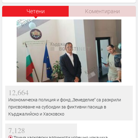
Четени
Коментирани
12,664
Икономическа полиция и фонд „Земеделие“ са разкрили
присвояване на субсидии за фиктивни пасища в
Кърджалийско и Хасковско
7,128
Трима хасковски алпинисти успешно изкачиха