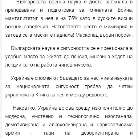
Българската военна наука е доста затънала в
преподаване и подготовка за миналата Война,
манталитетът в нея е на 75% като в руските висши
военни заведения. Натовството често е мимикрия и
затова сега маските паднаха! Маскопад върви пороен.
Българската наука в сигурността се е превърнала в
удобно място за живот до пенсия, мнозина ходят на
лекции като на работа чиновническа.
Украйна е спомен от бъдещето за нас, ние в науката
за националната сигурност трябва да четем
украинската Книга за нея и между редовете.
Накратко, Украйна воюва срещу изключително до
модерна, умствено и технологично изостанала,
демотивирана и алкохолизирана и наркозависима
армия - тази на дезориентирана и