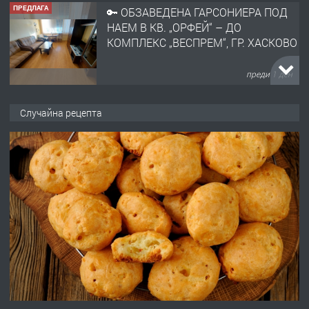
ПРЕДЛАГА
НАПЪЛНО ОБЗАВЕДЕН И
ОБОРУДВАН ТРИСТАЕН
АПАРТАМЕНТ В ЦЕНТЪРА НА ГР.
ХАСКОВО
преди 2 дни
ПРЕДЛАГА
Давам гараж под наем
Случайна рецепта
преди 2 дни
ПРЕДЛАГА
№4120 Магазин/Офис под наем в кв.
Любен Каравелов, Хасково-близо до
градската градина!
преди 2 дни
ПРЕДЛАГА
ПРОСТОРЕН ТРИСТАЕН
АПАРТАМЕНТ В НОВА СГРАДА КВ.