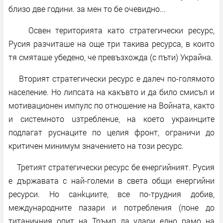
близо две години. за мен то бе очевидно...
Освен територията като стратегически ресурс,
Русия разчиташе на още три такива ресурса, в които
тя смяташе убедено, че превъзхожда (с пъти) Украйна.
Вторият стратегически ресурс е далеч по-голямото
население. Но липсата на какъвто и да било смисъл и
мотивационен импулс по отношение на Войната, както
и системното uзтреблeнuе, на което украинците
подлагат руснаците по целия фронт, ограничи до
критичен минимум значението на този ресурс.
Третият стратегически ресурс бе енергийният. Русия
е държавата с най-големи в света общи енергийни
ресурси. Но санkциите, все по-трудния добив,
международните пазари и потребления (поне до
титаничния опит на Тръмп да удари едно рамо на