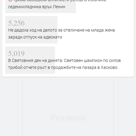
седемхилядника връх Ленин
5,256
Не дадоха ход на делото за отвличане на млада жена
заради отпуск на адвокати
5,019
В Световния ден на динята: Световен шампион по силов
трибой отчете ръст в продажбите на пазара в Хасково