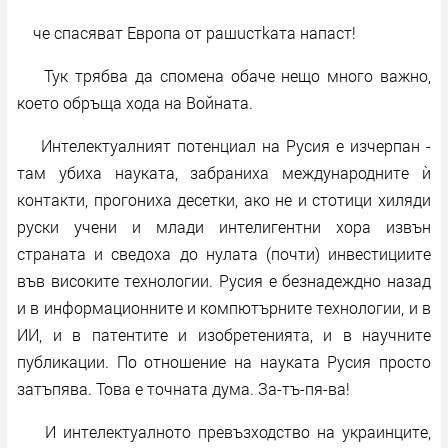
че спасяват Европа от pашuстkата нaпacт!
Тук трябва да спомена обаче нещо много важно,
което обръща хода на Войната.
Интелектуалният потенциал на Русия е изчерпан -
там убиха науката, забраниха международните ѝ
контакти, прогониха десетки, ако не и стотици хиляди
руски учени и млади интелигентни хора извън
страната и сведоха до нулата (почти) инвестициите
във високите технологии. Русия е безнадеждно назад
и в информационните и компютърните технологии, и в
ИИ, и в патентите и изобретенията, и в научните
публикации. По отношение на науката Русия простo
зaтъпявa. Това е точната дума. Зa-тъ-пя-вa!
И интелектуалното превъзходство на украинците,