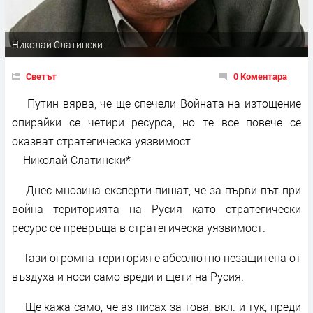
Николай Слатински
Светът
0 Коментара
Путин вярва, че ще спечели Войната на изтощение
опирайки се четири ресурса, но те все повече се
оказват стратегическа уязвимост
Николай Слатински*
Днес мнозина експерти пишат, че за първи път при
война територията на Русия като стратегически
ресурс се превръща в стратегическа уязвимост.
Тази огромна територия е абсолютно незащитена от
въздуха и носи само вреди и щети на Русия.
Ще кажа само, че аз писах за това, вкл. и тук, преди