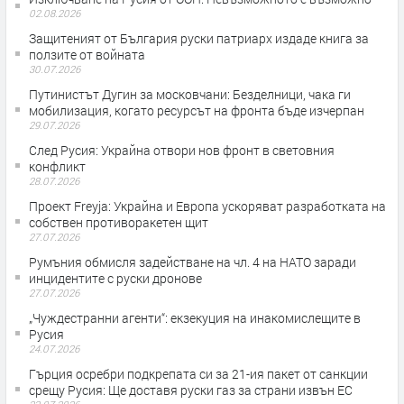
02.08.2026
Защитеният от България руски патриарх издаде книга за
ползите от войната
30.07.2026
Путинистът Дугин за московчани: Безделници, чака ги
мобилизация, когато ресурсът на фронта бъде изчерпан
29.07.2026
След Русия: Украйна отвори нов фронт в световния
конфликт
28.07.2026
Проект Freyja: Украйна и Европа ускоряват разработката на
собствен противоракетен щит
27.07.2026
Румъния обмисля задействане на чл. 4 на НАТО заради
инцидентите с руски дронове
27.07.2026
„Чуждестранни агенти“: екзекуция на инакомислещите в
Русия
24.07.2026
Гърция осребри подкрепата си за 21-ия пакет от санкции
срещу Русия: Ще доставя руски газ за страни извън ЕС