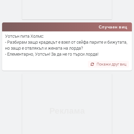
Случаен виц
Уотсън пита Холмс:
- Разбирам защо крадецът е взел от сейфа парите и бижутата,
но защо е отвлякъл и жената на лорда?
- Елементарно, Уотсън! За да не го търси лорда!
Покажи друг виц