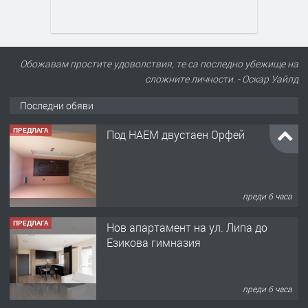
Обожавам простите удоволствия, те са последно убежище на
сложните личности. - Оскар Уайлд
Последни обяви
ПРЕДЛАГА
Нов апартамент на ул. Липа до
Езикова гимназия
преди 6 часа
ПРЕДЛАГА
🔑 ОБЗАВЕДЕНА ГАРСОНИЕРА ПОД
НАЕМ В КВ. „ОРФЕЙ“ – ДО
КОМПЛЕКС „ВЕСПРЕМ“, ГР. ХАСКОВО
преди 1 ден