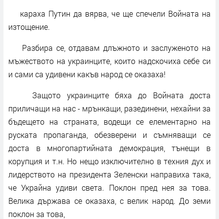
караха Путин да вярва, че ще спечели Войната на
изтощение.
Разбира се, отдавам длъжното и заслуженото на
мъжеството на украинците, които надскочиха себе си
и сами са удивени какъв нарoд се оказаха!
Защото украинците бяха до Войната доста
приличащи на нас - мрънкащи, разединени, нехайни за
бъдещето на страната, водещи се елементарно на
руската пропаганда, обезверени и съмняващи се
доста в многопартийната демокрация, тънещи в
корупция и т.н. Но нещо изключително в техния дух и
лидерството на президента Зеленски направиха така,
че Украйна удиви света. Поклoн пред нея за това.
Велика държава се оказаха, с велик народ. До земи
поклон за това,