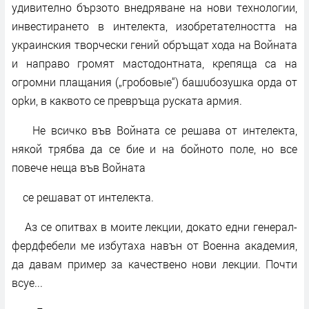
удивително бързото внедряване на нови технологии,
инвестирането в интелекта, изобретателността на
украинския творчески гений обръщат хода на Войната
и направо громят мастодонтната, крепяща са на
огромни плащания („гробовые“) башuбозyшка opда от
оpkи, в каквото се превръща руската армия.
Не всичко във Войната се решава от интелекта,
някой трябва да се бие и на бойното поле, но все
повече неща във Войната
се решават от интелекта.
Аз се опитвах в моите лекции, докато едни генерал-
фердфебели ме избутаха навън от Военна академия,
да давам пример за качествено нови лекции. Почти
всуе...