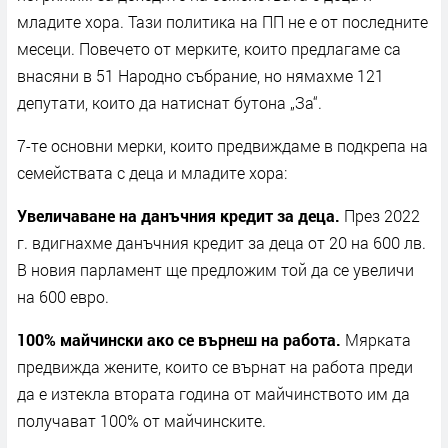
младите хора. Тази политика на ПП не е от последните
месеци. Повечето от мерките, които предлагаме са
внасяни в 51 Народно събрание, но нямахме 121
депутати, които да натиснат бутона „За“.
7-те основни мерки, които предвиждаме в подкрепа на
семействата с деца и младите хора:
Увеличаване на данъчния кредит за деца.
През 2022
г. вдигнахме данъчния кредит за деца от 20 на 600 лв.
В новия парламент ще предложим той да се увеличи
на 600 евро.
100% майчински ако се върнеш на работа.
Мярката
предвижда жените, които се върнат на работа преди
да е изтекла втората година от майчинството им да
получават 100% от майчинските.