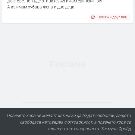
- Докторе, но къде отивате? Аз имам свински грип!
- А аз имам хубава жена и две деца!
Покажи друг виц
Повечето хора не желаят истински да бъдат свободни, защото
свободата натоварва с отговорност, а повечето хора се
плашат от отговорността. Зигмунд Фройд