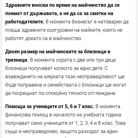
Здравните вноски по време на майчинство да се
поемат от държавата, а не да са за сметка на
работодателите.
В момента бизнесът е натоварен да
плаща здравните осигуровки на майките, които не
работят докато са в майчинство.
Двоен размер на майчинските за близнаци и
тризнаци.
В момента хората с две или три деца
близнаци получават колкото за едно дете. С
въвеждането на мярката тази несправедливост ще
бъде поправена и семействата с близнаци ще могат
да посрещнат по-спокойно тяхното отглеждане.
Помощи за учениците от 5, 6 и 7 клас.
В момента
финансова помощ в началото на учебната година
получават само учениците от 1, 2, 3, 4 и 8 клас. Това
също е несправедливо, защото разходът за един