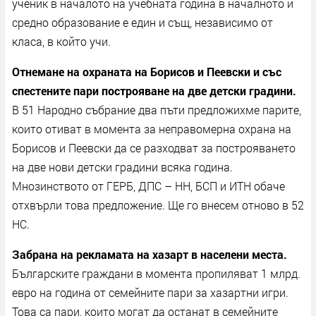
ученик в началото на учебната година в началното и
средно образование е един и същ, независимо от
класа, в който учи.
Отнемане на охраната на Борисов и Пеевски и със
спестените пари построяване на две детски градини.
В 51 Народно събрание два пъти предложихме парите,
които отиват в момента за неправомерна охрана на
Борисов и Пеевски да се разходват за построяването
на две нови детски градини всяка година.
Мнозинството от ГЕРБ, ДПС – НН, БСП и ИТН обаче
отхвърли това предложение. Ще го внесем отново в 52
НС.
Забрана на рекламата на хазарт в населени места.
Българските граждани в момента пропиляват 1 млрд.
евро на година от семейните пари за хазартни игри.
Това са пари, които могат да останат в семейните