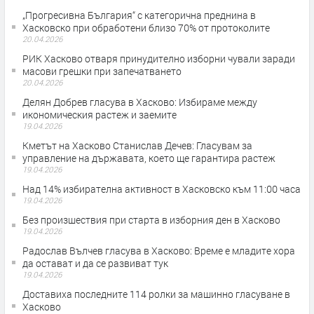
„Прогресивна България“ с категорична преднина в
Хасковско при обработени близо 70% от протоколите
20.04.2026
РИК Хасково отваря принудително изборни чували заради
масови грешки при запечатването
20.04.2026
Делян Добрев гласува в Хасково: Избираме между
икономическия растеж и заемите
19.04.2026
Кметът на Хасково Станислав Дечев: Гласувам за
управление на държавата, което ще гарантира растеж
19.04.2026
Над 14% избирателна активност в Хасковско към 11:00 часа
19.04.2026
Без произшествия при старта в изборния ден в Хасково
19.04.2026
Радослав Вълчев гласува в Хасково: Време е младите хора
да остават и да се развиват тук
19.04.2026
Доставиха последните 114 ролки за машинно гласуване в
Хасково