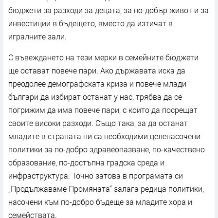
бюджети за разходи за децата, за по-добър живот и за
инвестиции в бъдещето, вместо да изтичат в
игралните зали.
С въвеждането на тези мерки в семейните бюджети
ще остават повече пари. Ако държавата иска да
преодолее демографската криза и повече млади
българи да избират останат у нас, трябва да се
погрижим да има повече пари, с които да посрещат
своите високи разходи. Също така, за да останат
младите в страната ни са необходими целенасочени
политики за по-добро здравеопазване, по-качествено
образование, по-достъпна градска среда и
инфраструктура. Точно затова в програмата си
„Продължаваме Промяната“ залага редица политики,
насочени към по-добро бъдеще за младите хора и
семействата.