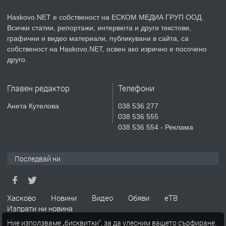
преди 4 дни
Haskovo.NET е собственост на ЕСКОМ МЕДИА ГРУП ООД.
ПРЕДЛАГА
Продавам парцел в гр. Хасково кв.
Всички статии, репортажи, интервюта и други текстови,
графични и видео материали, публикувани в сайта, са
Хисаря до ток, вода,канализация,
собственост на Haskovo.NET, освен ако изрично е посочено
асфалт 0889 537 426
друго.
преди 4 дни
Главен редактор
Телефони
ПРЕДЛАГА
СГЛОБЯВАНЕ НА МЕБЕЛИ.
Анета Кутелова
038 536 277
038 536 555
038 536 554 - Реклама
преди 4 дни
Последвай ни
ПРЕДЛАГА
№4119 Едностаен обзаведен
апартамент под наем в кв.
Училищни, гр. Хасково.
Хасково
Новини
Видео
Обяви
еТВ
Изпрати ни новина
преди 4 дни
Ние използваме „бисквитки“, за да улесним вашето сърфиране.