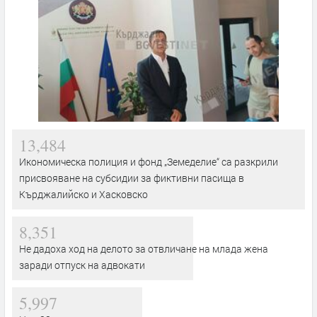
13,484
Икономическа полиция и фонд „Земеделие“ са разкрили
присвояване на субсидии за фиктивни пасища в
Кърджалийско и Хасковско
8,351
Не дадоха ход на делото за отвличане на млада жена
заради отпуск на адвокати
5,997