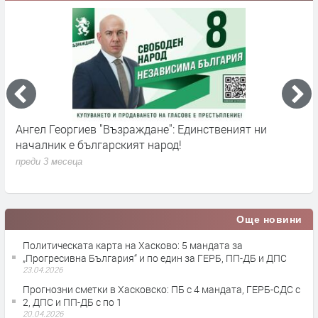
нственият ни
Ангел Георгиев: Смолянската болница 
заради липса на кадри – държавата а
здравеопазването
преди 3 месеца
Още новини
Политическата карта на Хасково: 5 мандата за
„Прогресивна България“ и по един за ГЕРБ, ПП-ДБ и ДПС
23.04.2026
Прогнозни сметки в Хасковско: ПБ с 4 мандата, ГЕРБ-СДС с
2, ДПС и ПП-ДБ с по 1
20.04.2026