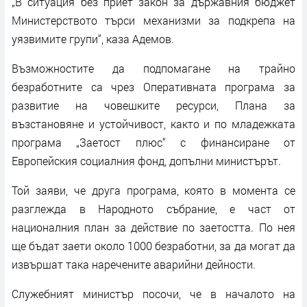
„В ситуация без приет закон за държавния бюджет
Министерството търси механизми за подкрепа на
уязвимите групи“, каза Адемов.
Възможностите да подпомагане на трайно
безработните са чрез Оперативната програма за
развитие на човешките ресурси, Плана за
възстановяне и устойчивост, както и по младежката
програма „Заетост плюс“ с финансиране от
Европейския социалния фонд, допълни министърът.
Той заяви, че друга програма, която в момента се
разглежда в Народното събрание, е част от
националния план за действие по заетостта. По нея
ще бъдат заети около 1000 безработни, за да могат да
извършат така наречените аварийни дейности.
Служебният министър посочи, че в началото на