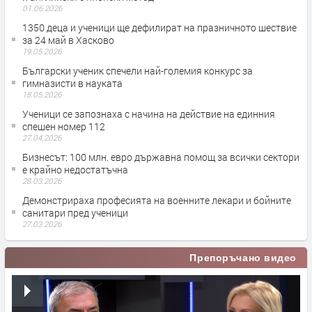
01.06.2026
1350 деца и ученици ще дефилират на празничното шествие
за 24 май в Хасково
19.05.2026
Български ученик спечели най-големия конкурс за
гимназисти в науката
18.05.2026
Ученици се запознаха с начина на действие на единния
спешен номер 112
27.04.2026
Бизнесът: 100 млн. евро държавна помощ за всички сектори
е крайно недостатъчна
28.03.2026
Демонстрираха професията на военните лекари и бойните
санитари пред ученици
27.03.2026
Препоръчано видео