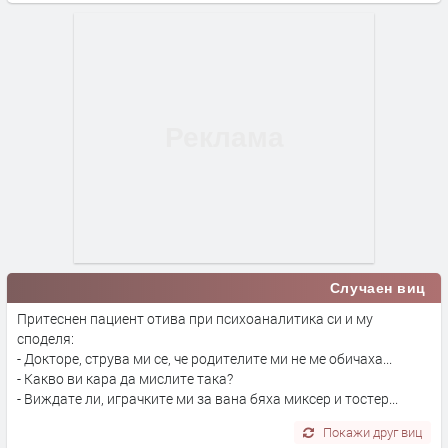
Случаен виц
Притеснен пациент отива при психоаналитика си и му
споделя:
- Докторе, струва ми се, че родителите ми не ме обичаха...
- Какво ви кара да мислите така?
- Виждате ли, играчките ми за вана бяха миксер и тостер...
Покажи друг виц