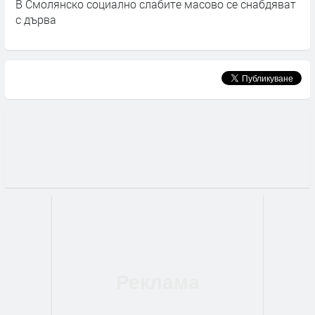
В Смолянско социално слабите масово се снабдяват
У
с дърва
о
п