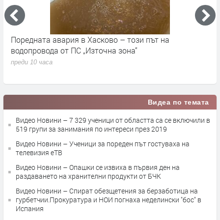
Поредната авария в Хасково – този път на
Д
е.
водопровода от ПС „Източна зона“
п
преди 10 часа
Видеа по темата
Видео Новини – 7 329 ученици от областта са се включили в
519 групи за занимания по интереси през 2019
Видео Новини – Ученици за пореден път гостуваха на
телевизия еТВ
Видео Новини – Опашки се извиха в първия ден на
раздаването на хранителни продукти от БЧК
Видео Новини – Спират обезщетения за берзаботица на
гурбетчии.Прокуратура и НОИ погнаха неделински "бос" в
Испания