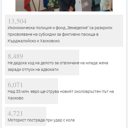
13,504
Икономическа полиция и фонд „Земеделие“ са разкрили
присвояване на субсидии за фиктивни пасища в
Кърджалийско и Хасковско
8,489
Не дадоха ход на делото за отвличане на млада жена
заради отпуск на адвокати
6,071
Над 33 млн. евро ще струва новият околовръстен път на
Хасково
4,721
Моторист пострада при удар с кола