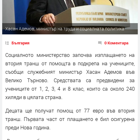
Хасан Адемов, министър на труда и социалната политика
България
0 Коментара
Социалното министерство започва изплащането на
втория транш от помощта в подкрепа на учениците,
съобщи служебният министър Хасан Адемов във
Велико Търново. Средствата са предвидени за
учениците от 1, 2, 3, 4 и 8 клас, които са около 240
хиляди в цялата страна.
Децата ще получат помощ от 77 евро във втория
транш. Първата част от плащането е бил осигурена
преди Нова година.