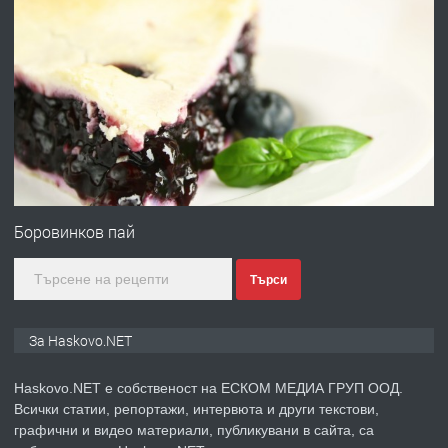
преди 3 дни
ПРЕДЛАГА
Давам гараж под наем
преди 3 дни
ПРЕДЛАГА
№4120 Магазин/Офис под наем в кв.
Любен Каравелов, Хасково-близо до
Боровинков пай
градската градина!
Търси
преди 3 дни
ПРЕДЛАГА
ПРОСТОРЕН ТРИСТАЕН
За Haskovo.NET
АПАРТАМЕНТ В НОВА СГРАДА КВ.
КУБА
Haskovo.NET е собственост на ЕСКОМ МЕДИА ГРУП ООД.
Всички статии, репортажи, интервюта и други текстови,
преди 4 дни
графични и видео материали, публикувани в сайта, са