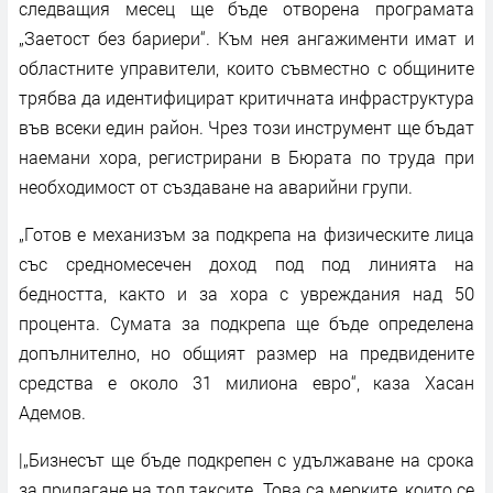
следващия месец ще бъде отворена програмата
„Заетост без бариери“. Към нея ангажименти имат и
областните управители, които съвместно с общините
трябва да идентифицират критичната инфраструктура
във всеки един район. Чрез този инструмент ще бъдат
наемани хора, регистрирани в Бюрата по труда при
необходимост от създаване на аварийни групи.
„Готов е механизъм за подкрепа на физическите лица
със средномесечен доход под под линията на
бедността, както и за хора с увреждания над 50
процента. Сумата за подкрепа ще бъде определена
допълнително, но общият размер на предвидените
средства е около 31 милиона евро“, каза Хасан
Адемов.
|„Бизнесът ще бъде подкрепен с удължаване на срока
за прилагане на тол таксите. Това са мерките, които се