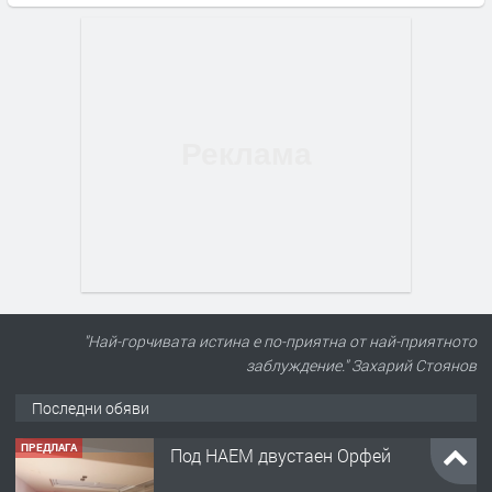
"Най-горчивата истина е по-приятна от най-приятното
заблуждение." Захарий Стоянов
Последни обяви
ПРЕДЛАГА
Под НАЕМ двустаен Орфей