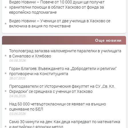
Видео Новини – Повече от 10 000 души ще получат
хранителни помощи в област Хасково от фонда за
европейско подпомагане
Видео Новини – Ученици от две училища в Хасково се
включиха в акция по почистване
Още новини
Тополовград запазва маломерните паралелки в училищата
в Синапово и Хлябово
06.08.2026
Горан Благоев: Въвеждането на „Добродетели и религии“
противоречи на Конституцията
28.07.2026
Преподаватели от Историческия факултет на СУ „Св. Кл.
Охридски“ се срещнаха с ученици от Хасково
04.06.2026
Над 50 000 четвъртокласници се явяват на външно
оценяване по БЕЛ
03.06.2026
Само 30 минути на ден: Как деца напредват по математика
и английски с японски метод