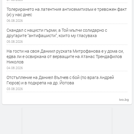
Толерирането на латентния антисемитизъм е тревожен факт
(и) у нас днес
06.08.2026
Скандал с нацисти гърми, а Той мълчи солидарно с
другарите “антифашисти”, които му гласуваха
05.08.2026
На гости на своя Даниил руzката Митрофанова е у дома си,
едва ли е освиркана от верващите на Атанас Трендафилов
Николов
04.08.2026
Отстъпление на Даниел Вълчев с бой (по врага Андрей
Гюров) и в подкрепа на др. Йотова
03.08.2026
ivo.bg