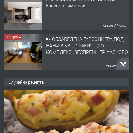
Езикова гимназия
преди 21 часа
ПРЕДЛАГА
🔑 ОБЗАВЕДЕНА ГАРСОНИЕРА ПОД
НАЕМ В КВ. „ОРФЕЙ“ – ДО
КОМПЛЕКС „ВЕСПРЕМ“, ГР. ХАСКОВО
преди 2 дни
ПРЕДЛАГА
НАПЪЛНО ОБЗАВЕДЕН И
Случайна рецепта
ОБОРУДВАН ТРИСТАЕН
АПАРТАМЕНТ В ЦЕНТЪРА НА ГР.
ХАСКОВО
преди 3 дни
ПРЕДЛАГА
Давам гараж под наем