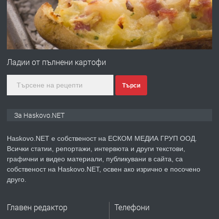
преди 3 дни
ПРЕДЛАГА
№4120 Магазин/Офис под наем в кв.
Любен Каравелов, Хасково-близо до
Ладии от пълнени картофи
градската градина!
Търси
преди 3 дни
ПРЕДЛАГА
ПРОСТОРЕН ТРИСТАЕН
За Haskovo.NET
АПАРТАМЕНТ В НОВА СГРАДА КВ.
КУБА
Haskovo.NET е собственост на ЕСКОМ МЕДИА ГРУП ООД.
Всички статии, репортажи, интервюта и други текстови,
преди 4 дни
графични и видео материали, публикувани в сайта, са
собственост на Haskovo.NET, освен ако изрично е посочено
ПРЕДЛАГА
Продавам парцел в гр. Хасково кв.
друго.
Хисаря до ток, вода,канализация,
асфалт 0889 537 426
Главен редактор
Телефони
преди 4 дни