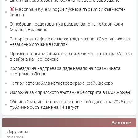
Madonna и Kylie Minogue пуснаха първия си съвместен
сингъл
Огнеборци предотвратиха разрастване на пожари край
Мадан и Неделино
Задържаха шофьор с алкохол зад волана в Смолян, иззеха
незаконно оръжие в Смилян
Променят организацията на движението по пътя за Маказа
в района на Черноочене
Колоездачна надпревара даде начало на празничната
програма в Девин
Четири автомобила катастрофираха край Хасково
Изложба за Априлското въстание бе открита в НАО „Рожен“
Община Смолян ще представи проектобюджета за 2026 г. на
публично обсъждане на 14 август
Блогове
Деругация
07.08.2026