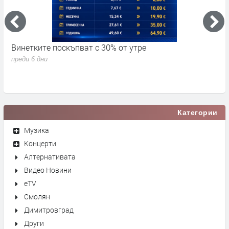
Винетките поскъпват с 30% от утре
3
д
преди 6 дни
п
Категории
Музика
Концерти
Алтернативата
Видео Новини
eTV
Смолян
Димитровград
Други