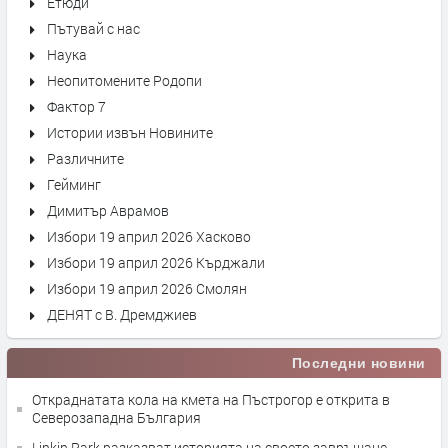
Етюди
Пътувай с нас
Наука
Неопитомените Родопи
Фактор 7
Истории извън Новините
Различните
Гейминг
Димитър Аврамов
Избори 19 април 2026 Хасково
Избори 19 април 2026 Кърджали
Избори 19 април 2026 Смолян
ДЕНЯТ с В. Дремджиев
Последни новини
Откраднатата кола на кмета на Пъстрогор е открита в
Северозападна България
Linkin Park разказват историята на своето завръщане